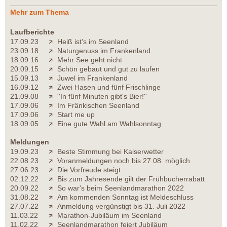
Mehr zum Thema
Laufberichte
17.09.23
Heiß ist’s im Seenland
23.09.18
Naturgenuss im Frankenland
18.09.16
Mehr See geht nicht
20.09.15
Schön gebaut und gut zu laufen
15.09.13
Juwel im Frankenland
16.09.12
Zwei Hasen und fünf Frischlinge
21.09.08
''In fünf Minuten gibt's Bier!''
17.09.06
Im Fränkischen Seenland
17.09.06
Start me up
18.09.05
Eine gute Wahl am Wahlsonntag
Meldungen
19.09.23
Beste Stimmung bei Kaiserwetter
22.08.23
Voranmeldungen noch bis 27.08. möglich
27.06.23
Die Vorfreude steigt
02.12.22
Bis zum Jahresende gilt der Frühbucherrabatt
20.09.22
So war's beim Seenlandmarathon 2022
31.08.22
Am kommenden Sonntag ist Meldeschluss
27.07.22
Anmeldung vergünstigt bis 31. Juli 2022
11.03.22
Marathon-Jubiläum im Seenland
11.02.22
Seenlandmarathon feiert Jubiläum