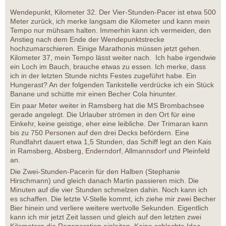
Wendepunkt, Kilometer 32. Der Vier-Stunden-Pacer ist etwa 500
Meter zurück, ich merke langsam die Kilometer und kann mein
Tempo nur mühsam halten. Immerhin kann ich vermeiden, den
Anstieg nach dem Ende der Wendepunktstrecke
hochzumarschieren. Einige Marathonis müssen jetzt gehen.
Kilometer 37, mein Tempo lässt weiter nach. Ich habe irgendwie
ein Loch im Bauch, brauche etwas zu essen. Ich merke, dass
ich in der letzten Stunde nichts Festes zugeführt habe. Ein
Hungerast? An der folgenden Tankstelle verdrücke ich ein Stück
Banane und schütte mir einen Becher Cola hinunter.
Ein paar Meter weiter in Ramsberg hat die MS Brombachsee
gerade angelegt. Die Urlauber strömen in den Ort für eine
Einkehr, keine geistige, eher eine leibliche. Der Trimaran kann
bis zu 750 Personen auf den drei Decks befördern. Eine
Rundfahrt dauert etwa 1,5 Stunden, das Schiff legt an den Kais
in Ramsberg, Absberg, Enderndorf, Allmannsdorf und Pleinfeld
an.
Die Zwei-Stunden-Pacerin für den Halben (Stephanie
Hirschmann) und gleich danach Martin passieren mich. Die
Minuten auf die vier Stunden schmelzen dahin. Noch kann ich
es schaffen. Die letzte V-Stelle kommt, ich ziehe mir zwei Becher
Bier hinein und verliere weitere wertvolle Sekunden. Eigentlich
kann ich mir jetzt Zeit lassen und gleich auf den letzten zwei
Kilometern die Regeneration einleiten. Keine schlechte Idee.