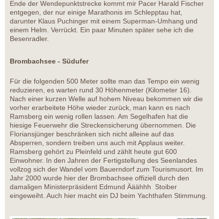
Ende der Wendepunktstrecke kommt mir Pacer Harald Fischer
entgegen, der nur einige Marathonis im Schlepptau hat,
darunter Klaus Puchinger mit einem Superman-Umhang und
einem Helm. Verrückt. Ein paar Minuten später sehe ich die
Besenradler.
Brombachsee - Südufer
Für die folgenden 500 Meter sollte man das Tempo ein wenig
reduzieren, es warten rund 30 Höhenmeter (Kilometer 16).
Nach einer kurzen Welle auf hohem Niveau bekommen wir die
vorher erarbeitete Höhe wieder zurück, man kann es nach
Ramsberg ein wenig rollen lassen. Am Segelhafen hat die
hiesige Feuerwehr die Streckensicherung übernommen. Die
Floriansjünger beschränken sich nicht alleine auf das
Absperren, sondern treiben uns auch mit Applaus weiter.
Ramsberg gehört zu Pleinfeld und zählt heute gut 600
Einwohner. In den Jahren der Fertigstellung des Seenlandes
vollzog sich der Wandel vom Bauerndorf zum Tourismusort. Im
Jahr 2000 wurde hier der Brombachsee offiziell durch den
damaligen Ministerpräsident Edmund Ääähhh Stoiber
eingeweiht. Auch hier macht ein DJ beim Yachthafen Stimmung.