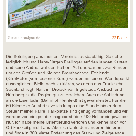
© marathon4you.de
22 Bilder
Die Beteiligung aus meinem Verein ist ausbaufähig. So gehe
lediglich ich und Hans-Jürgen Freilinger auf den langen Kanten
und seine Andrea auf den Halben. Auf uns warten zwei Runden
um den Großen und Kleinen Brombachsee. Fehlende
(Kilo)Meter (vermessener Kurs!) werden mit einem Wendepunkt
ausgeglichen. Bleibt noch zu klären, wo denn das Fränkische
Seenland liegt. Nun, im Dreieck von Ingolstadt, Ansbach und
Nürnberg ist die Region gut zu erreichen. Auch die Anbindung
an die Eisenbahn (Bahnhof Pleinfeld) ist gewährleistet. Für die
60 Kilometer Anfahrt sitze ich knapp eine Stunde hinter dem
Steuer meiner Karre. Parkplätze sind genug vorhanden und wir
werden von einigen der insgesamt über 400 Helfer eingewiesen.
Nur, ich habe meine Orientierung verloren und kenne mich vor
Ort kurzzeitig nicht aus. Aber ich laufe den anderen hinterher
und finde in 300 Meter Entfernung das Start- und Zielgelände