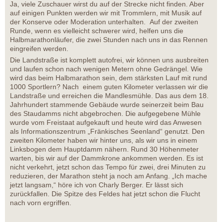
Ja, viele Zuschauer wirst du auf der Strecke nicht finden. Aber
auf einigen Punkten werden wir mit Trommlern, mit Musik auf
der Konserve oder Moderation unterhalten. Auf der zweiten
Runde, wenn es vielleicht schwerer wird, helfen uns die
Halbmarathonläufer, die zwei Stunden nach uns in das Rennen
eingreifen werden.
Die Landstraße ist komplett autofrei, wir können uns ausbreiten
und laufen schon nach wenigen Metern ohne Gedrängel. Wie
wird das beim Halbmarathon sein, dem stärksten Lauf mit rund
1000 Sportlern? Nach einem guten Kilometer verlassen wir die
Landstraße und erreichen die Mandlesmühle. Das aus dem 18.
Jahrhundert stammende Gebäude wurde seinerzeit beim Bau
des Staudamms nicht abgebrochen. Die aufgegebene Mühle
wurde vom Freistaat aufgekauft und heute wird das Anwesen
als Informationszentrum „Fränkisches Seenland“ genutzt. Den
zweiten Kilometer haben wir hinter uns, als wir uns in einem
Linksbogen dem Hauptdamm nähern. Rund 30 Höhenmeter
warten, bis wir auf der Dammkrone ankommen werden. Es ist
nicht verkehrt, jetzt schon das Tempo für zwei, drei Minuten zu
reduzieren, der Marathon steht ja noch am Anfang. „Ich mache
jetzt langsam,“ höre ich von Charly Berger. Er lässt sich
zurückfallen. Die Spitze des Feldes hat jetzt schon die Flucht
nach vorn ergriffen.