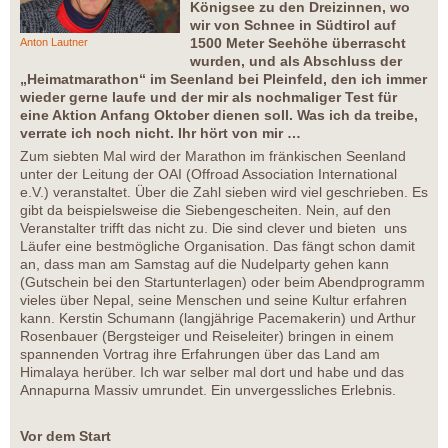
Königsee zu den Dreizinnen, wo
wir von Schnee in Südtirol auf
1500 Meter Seehöhe überrascht
Anton Lautner
wurden, und als Abschluss der
„Heimatmarathon“ im Seenland bei Pleinfeld, den ich immer
wieder gerne laufe und der mir als nochmaliger Test für
eine Aktion Anfang Oktober dienen soll. Was ich da treibe,
verrate ich noch nicht. Ihr hört von mir …
Zum siebten Mal wird der Marathon im fränkischen Seenland
unter der Leitung der OAI (Offroad Association International
e.V.) veranstaltet. Über die Zahl sieben wird viel geschrieben. Es
gibt da beispielsweise die Siebengescheiten. Nein, auf den
Veranstalter trifft das nicht zu. Die sind clever und bieten uns
Läufer eine bestmögliche Organisation. Das fängt schon damit
an, dass man am Samstag auf die Nudelparty gehen kann
(Gutschein bei den Startunterlagen) oder beim Abendprogramm
vieles über Nepal, seine Menschen und seine Kultur erfahren
kann. Kerstin Schumann (langjährige Pacemakerin) und Arthur
Rosenbauer (Bergsteiger und Reiseleiter) bringen in einem
spannenden Vortrag ihre Erfahrungen über das Land am
Himalaya herüber. Ich war selber mal dort und habe und das
Annapurna Massiv umrundet. Ein unvergessliches Erlebnis.
Vor dem Start