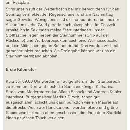
am Festplatz.
Stirnrunzeln ruft der Wetterfrosch bei mir hervor, denn für den
Sonntag vermeldet der Regenschauer und am Nachmittag
sogar Gewitter. Wenigstens sind die Temperaturen bei meiner
Ankunft mit zehn Grad gerade noch akzeptabel. Im Festzelt
erhalte ich in Sekunden meine Startunterlagen. In der
Stofftasche liegen neben der Startnummer (Chip auf der
Rückseite) und Werbeprospekten auch eine Wellnessdusche
und ein Mittelchen gegen Sonnenbrand. Das werden wir heute
garantiert nicht brauchen. Als Dreingabe können wir uns ein
Startnummernband abholen.
Erste Kilometer
Kurz vor 09.00 Uhr werden wir aufgerufen, in den Startbereich
zu kommen. Dort wird noch die Seenlandkönigin Katharina
Strobl vom Moderatorenduo Alfons Schock und Andreas Kübler
interviewt. Bürgermeister Markus Dirsch, schon gut
ausgeschlafen, schickt uns dann pünktlich wie ein Maurer auf
die Strecke. Aus zwei Handkanonen werden blaue und grüne
Papierschnitzel nach oben geschossen, die dann dem Startbild
einen gewissen Touch verleihen.