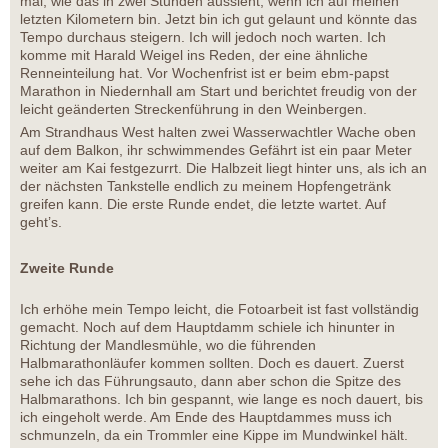
mal, wie das in zwei Stunden aussieht, wenn ich auf meinen
letzten Kilometern bin. Jetzt bin ich gut gelaunt und könnte das
Tempo durchaus steigern. Ich will jedoch noch warten. Ich
komme mit Harald Weigel ins Reden, der eine ähnliche
Renneinteilung hat. Vor Wochenfrist ist er beim ebm-papst
Marathon in Niedernhall am Start und berichtet freudig von der
leicht geänderten Streckenführung in den Weinbergen.
Am Strandhaus West halten zwei Wasserwachtler Wache oben
auf dem Balkon, ihr schwimmendes Gefährt ist ein paar Meter
weiter am Kai festgezurrt. Die Halbzeit liegt hinter uns, als ich an
der nächsten Tankstelle endlich zu meinem Hopfengetränk
greifen kann. Die erste Runde endet, die letzte wartet. Auf
geht’s.
Zweite Runde
Ich erhöhe mein Tempo leicht, die Fotoarbeit ist fast vollständig
gemacht. Noch auf dem Hauptdamm schiele ich hinunter in
Richtung der Mandlesmühle, wo die führenden
Halbmarathonläufer kommen sollten. Doch es dauert. Zuerst
sehe ich das Führungsauto, dann aber schon die Spitze des
Halbmarathons. Ich bin gespannt, wie lange es noch dauert, bis
ich eingeholt werde. Am Ende des Hauptdammes muss ich
schmunzeln, da ein Trommler eine Kippe im Mundwinkel hält.