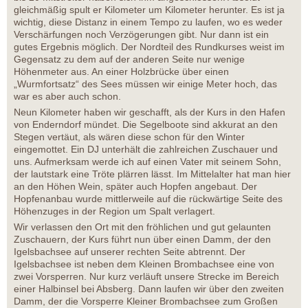
gleichmäßig spult er Kilometer um Kilometer herunter. Es ist ja
wichtig, diese Distanz in einem Tempo zu laufen, wo es weder
Verschärfungen noch Verzögerungen gibt. Nur dann ist ein
gutes Ergebnis möglich. Der Nordteil des Rundkurses weist im
Gegensatz zu dem auf der anderen Seite nur wenige
Höhenmeter aus. An einer Holzbrücke über einen
„Wurmfortsatz“ des Sees müssen wir einige Meter hoch, das
war es aber auch schon.
Neun Kilometer haben wir geschafft, als der Kurs in den Hafen
von Enderndorf mündet. Die Segelboote sind akkurat an den
Stegen vertäut, als wären diese schon für den Winter
eingemottet. Ein DJ unterhält die zahlreichen Zuschauer und
uns. Aufmerksam werde ich auf einen Vater mit seinem Sohn,
der lautstark eine Tröte plärren lässt. Im Mittelalter hat man hier
an den Höhen Wein, später auch Hopfen angebaut. Der
Hopfenanbau wurde mittlerweile auf die rückwärtige Seite des
Höhenzuges in der Region um Spalt verlagert.
Wir verlassen den Ort mit den fröhlichen und gut gelaunten
Zuschauern, der Kurs führt nun über einen Damm, der den
Igelsbachsee auf unserer rechten Seite abtrennt. Der
Igelsbachsee ist neben dem Kleinen Brombachsee eine von
zwei Vorsperren. Nur kurz verläuft unsere Strecke im Bereich
einer Halbinsel bei Absberg. Dann laufen wir über den zweiten
Damm, der die Vorsperre Kleiner Brombachsee zum Großen