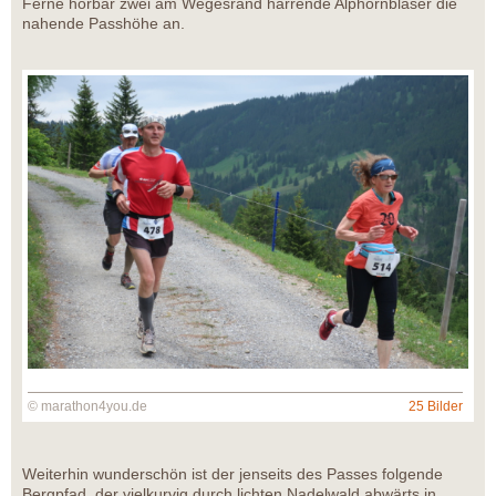
Ferne hörbar zwei am Wegesrand harrende Alphornbläser die
nahende Passhöhe an.
© marathon4you.de
25 Bilder
Weiterhin wunderschön ist der jenseits des Passes folgende
Bergpfad, der vielkurvig durch lichten Nadelwald abwärts in