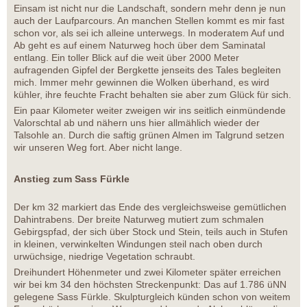
Einsam ist nicht nur die Landschaft, sondern mehr denn je nun
auch der Laufparcours. An manchen Stellen kommt es mir fast
schon vor, als sei ich alleine unterwegs. In moderatem Auf und
Ab geht es auf einem Naturweg hoch über dem Saminatal
entlang. Ein toller Blick auf die weit über 2000 Meter
aufragenden Gipfel der Bergkette jenseits des Tales begleiten
mich. Immer mehr gewinnen die Wolken überhand, es wird
kühler, ihre feuchte Fracht behalten sie aber zum Glück für sich.
Ein paar Kilometer weiter zweigen wir ins seitlich einmündende
Valorschtal ab und nähern uns hier allmählich wieder der
Talsohle an. Durch die saftig grünen Almen im Talgrund setzen
wir unseren Weg fort. Aber nicht lange.
Anstieg zum Sass Fürkle
Der km 32 markiert das Ende des vergleichsweise gemütlichen
Dahintrabens. Der breite Naturweg mutiert zum schmalen
Gebirgspfad, der sich über Stock und Stein, teils auch in Stufen
in kleinen, verwinkelten Windungen steil nach oben durch
urwüchsige, niedrige Vegetation schraubt.
Dreihundert Höhenmeter und zwei Kilometer später erreichen
wir bei km 34 den höchsten Streckenpunkt: Das auf 1.786 üNN
gelegene Sass Fürkle. Skulpturgleich künden schon von weitem