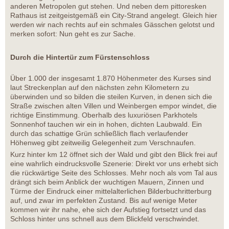
anderen Metropolen gut stehen. Und neben dem pittoresken
Rathaus ist zeitgeistgemäß ein City-Strand angelegt. Gleich hier
werden wir nach rechts auf ein schmales Gässchen gelotst und
merken sofort: Nun geht es zur Sache.
Durch die Hintertür zum Fürstenschloss
Über 1.000 der insgesamt 1.870 Höhenmeter des Kurses sind
laut Streckenplan auf den nächsten zehn Kilometern zu
überwinden und so bilden die steilen Kurven, in denen sich die
Straße zwischen alten Villen und Weinbergen empor windet, die
richtige Einstimmung. Oberhalb des luxuriösen Parkhotels
Sonnenhof tauchen wir ein in hohen, dichten Laubwald. Ein
durch das schattige Grün schließlich flach verlaufender
Höhenweg gibt zeitweilig Gelegenheit zum Verschnaufen.
Kurz hinter km 12 öffnet sich der Wald und gibt den Blick frei auf
eine wahrlich eindrucksvolle Szenerie: Direkt vor uns erhebt sich
die rückwärtige Seite des Schlosses. Mehr noch als vom Tal aus
drängt sich beim Anblick der wuchtigen Mauern, Zinnen und
Türme der Eindruck einer mittelalterlichen Bilderbuchritterburg
auf, und zwar im perfekten Zustand. Bis auf wenige Meter
kommen wir ihr nahe, ehe sich der Aufstieg fortsetzt und das
Schloss hinter uns schnell aus dem Blickfeld verschwindet.