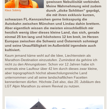
gewissen Nebulösität verbindet.
Meine Wahrnehmung wird zudem
durch „dicke Schlitten“ geprägt,
Klaus Sobirey
die mit ihren exklusiv kurzen,
schwarzen FL-Kennzeichen gerne linksspurig die
Autobahn zwischen München und Lindau dahin brettern.
Aber eigentlich wissen die meisten einschließlich mir
herzlich wenig über dieses kleine Land, das sich, gerade
einmal 25 km lang und höchstens 12 km breit, im Herzen
Europas zwischen die Schweiz und Österreich schmiegt
und seine Unauffälligkeit im Außenbild irgendwie auch
kultiviert.
Kaum jemand käme wohl auf die Idee, Liechtenstein als
Marathon-Destination einzustufen. Zumindest da gehöre ich
nicht zu den Ahnungslosen: Schon vor 12 Jahren habe ich
erstmals eine Lauftour über 42 km durch dieses zwar kleine,
aber topographisch höchst abwechslungsreiche Land
unternommen und all seine landschaftlichen Facetten
kennenlernen dürfen. Höchste Zeit also, das 20. Jubiläum des
LGT Alpin Marathon zu einem Revival zu nutzen.