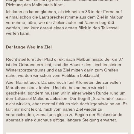
Richtung des Malbuntals führt.
Ich kann es kaum glauben, als ich bei km 36 in der Ferne auf
einmal schon die Lautsprecherstimme aus dem Ziel in Malbun
vernehme, höre, wie die Zieleinläufer mit Namen begrüßt
werden, und kurz darauf einen ersten Blick in den Talkessel
werfen kann.
Der lange Weg ins Ziel
Recht steil führt der Pfad direkt nach Malbun hinab. Bei km 37
ist der Ortsrand erreicht, sind die Häuser des Liechtensteiner
Wintersportzentrums und das Ziel mitten darin zum Greifen
nahe, werden wir schon vom Publikum beklatscht.
Aber klar ist auch: Da sind noch fünf Kilometer, die zur vollen
Marathondistanz fehlen. Und die bekommen wir nicht
geschenkt, sondern müssen wir in einer weiten Runde rund um
den Talkessel Malbuns ableisten. Der Begriff „Strafrunde“ passt
nicht wirklich, aber mental fühlt es sich doch irgendwie so an. Es
fällt mir nicht leicht, mich vom nahen Ziel wieder zu
verabschieden, zumal uns gleich zu Beginn der Schlussrunde
abermals eine durchaus giftige, längere Steigung erwartet.