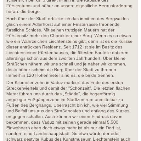
Fürstentums und näher an unsere eigentliche Herausforderung
heran: die Berge.
Hoch über der Stadt erblicke ich das inmitten des Bergwaldes
gleich einem Adlerhorst auf einer Felsterrasse thronende
fürstliche Schloss. Mit seinen trutzigen Mauern hat der
Fürstensitz mehr den Charakter einer Burg. Wenn es so etwas
wie ein Wahrzeichen Liechtensteins gibt, dann ist es die Kulisse
dieser entrückten Residenz. Seit 1712 ist sie im Besitz des
Liechtensteiner Fürstenhauses, die ältesten Bauteile datieren
allerdings schon aus dem zwölften Jahrhundert. Über kleine
Sträßchen nähern wir uns schnell und je näher wir kommen,
desto höher scheint die Burg über der Stadt zu thronen.
Immerhin 120 Höhenmeter sind es, die beide trennen.
Der Kilometer zehn in Vaduz markiert das Ende des ersten
Streckenviertels und damit der “Schonzeit“. Die letzten flachen
Meter führen uns durch das „Städtle“, die bogenförmig
angelegte Fußgängerzone im Stadtzentrum unmittelbar zu
Füßen des Berghangs. Überrascht bin ich, wie viel Stimmung
und Beifall uns aus den Straßencafes und entlang des Kurses
entgegen schallen. Auch können wir einen Eindruck davon
bekommen, dass Vaduz mit seinen gerade einmal 5.500
Einwohnern eben doch etwas mehr ist als nur ein Dorf ist,
sondern eine Landeshauptstadt. So etwa würde der edel-
schwarz gestylte Kubus des Kunstmuseum Liechtenstein auch