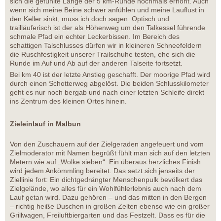
sich die gefühlte Länge der 5 km-Runde nochmals erhöht. Auch
wenn sich meine Beine schwer anfühlen und meine Lauflust in
den Keller sinkt, muss ich doch sagen: Optisch und
trailläuferisch ist der als Höhenweg um den Talkessel führende
schmale Pfad ein echter Leckerbissen. Im Bereich des
schattigen Talschlusses dürfen wir in kleineren Schneefeldern
die Ruschfestigkeit unserer Trailschuhe testen, ehe sich die
Runde im Auf und Ab auf der anderen Talseite fortsetzt.
Bei km 40 ist der letzte Anstieg geschafft. Der moorige Pfad wird
durch einen Schotterweg abgelöst. Die beiden Schlusskilometer
geht es nur noch bergab und nach einer letzten Schleife direkt
ins Zentrum des kleinen Ortes hinein.
Zieleinlauf in Malbun
Von den Zuschauern auf der Zielgeraden angefeuert und vom
Zielmoderator mit Namen begrüßt fühlt man sich auf den letzten
Metern wie auf „Wolke sieben“. Ein überaus herzliches Finish
wird jedem Ankömmling bereitet. Das setzt sich jenseits der
Ziellinie fort: Ein dichtgedrängter Menschenpulk bevölkert das
Zielgelände, wo alles für ein Wohlfühlerlebnis auch nach dem
Lauf getan wird. Dazu gehören – und das mitten in den Bergen
– richtig heiße Duschen in großen Zelten ebenso wie ein großer
Grillwagen, Freiluftbiergarten und das Festzelt. Dass es für die