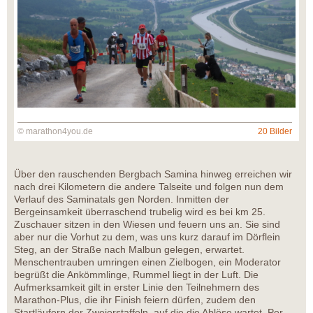
© marathon4you.de
20 Bilder
Über den rauschenden Bergbach Samina hinweg erreichen wir
nach drei Kilometern die andere Talseite und folgen nun dem
Verlauf des Saminatals gen Norden. Inmitten der
Bergeinsamkeit überraschend trubelig wird es bei km 25.
Zuschauer sitzen in den Wiesen und feuern uns an. Sie sind
aber nur die Vorhut zu dem, was uns kurz darauf im Dörflein
Steg, an der Straße nach Malbun gelegen, erwartet.
Menschentrauben umringen einen Zielbogen, ein Moderator
begrüßt die Ankömmlinge, Rummel liegt in der Luft. Die
Aufmerksamkeit gilt in erster Linie den Teilnehmern des
Marathon-Plus, die ihr Finish feiern dürfen, zudem den
Startläufern der Zweierstaffeln, auf die die Ablöse wartet. Per