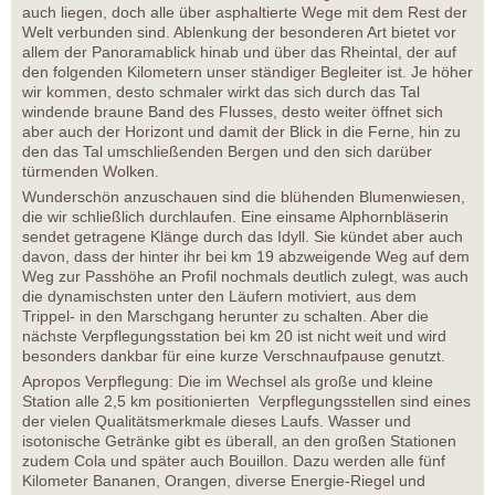
auch liegen, doch alle über asphaltierte Wege mit dem Rest der
Welt verbunden sind. Ablenkung der besonderen Art bietet vor
allem der Panoramablick hinab und über das Rheintal, der auf
den folgenden Kilometern unser ständiger Begleiter ist. Je höher
wir kommen, desto schmaler wirkt das sich durch das Tal
windende braune Band des Flusses, desto weiter öffnet sich
aber auch der Horizont und damit der Blick in die Ferne, hin zu
den das Tal umschließenden Bergen und den sich darüber
türmenden Wolken.
Wunderschön anzuschauen sind die blühenden Blumenwiesen,
die wir schließlich durchlaufen. Eine einsame Alphornbläserin
sendet getragene Klänge durch das Idyll. Sie kündet aber auch
davon, dass der hinter ihr bei km 19 abzweigende Weg auf dem
Weg zur Passhöhe an Profil nochmals deutlich zulegt, was auch
die dynamischsten unter den Läufern motiviert, aus dem
Trippel- in den Marschgang herunter zu schalten. Aber die
nächste Verpflegungsstation bei km 20 ist nicht weit und wird
besonders dankbar für eine kurze Verschnaufpause genutzt.
Apropos Verpflegung: Die im Wechsel als große und kleine
Station alle 2,5 km positionierten Verpflegungsstellen sind eines
der vielen Qualitätsmerkmale dieses Laufs. Wasser und
isotonische Getränke gibt es überall, an den großen Stationen
zudem Cola und später auch Bouillon. Dazu werden alle fünf
Kilometer Bananen, Orangen, diverse Energie-Riegel und