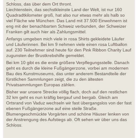
Schloss, das über dem Ort thront.
Liechtenstein, das sechstkleinste Land der Welt, ist nur 160
Quadradtkilometer groß, hat also nur etwas mehr als halb so
viel Fläche wie München. Das Land mit 37.500 Einwohnern ist
eng mit der benachbarten Schweiz verbunden, der Schweizer
Franken gilt auch hier als Zahlungsmittel.
Anfangs umgeben mich viele in rosa Shirts gekleidete Läufer
und Läuferinnen. Bei km 9 nehmen viele einen rosa Luftballon
auf. 230 Teilnehmer sind heute für den Pink Ribbon Charity Lauf
zugunsten der Brustkrebshilfe gemeldet.
Bei km 10 gibt es die erste größere Verpflegungsstelle. Danach
geht es durch die kleine Fußgängerzone, vorbei am modernen
Bau des Kunstmuseums, das unter anderem Bestandteile der
fürstlichen Sammlungen zeigt, die zu den ältesten
Privatsammlungen Europas zählen.
Bisher war unsere Strecke völlig flach, doch auf den restlichen
32 km geht es nun kräftig bergauf und bergab. Gleich am
Ortsrand von Vaduz wechseln wir fast übergangslos von der fast
ebenen Fußgängerzone auf eine steile Straße.
Blumengeschmückte Vorgärten und schöne Häuser lenken von
der Anstrengung des Aufstiegs ab. Oft sehen wir über uns das
Schloss.