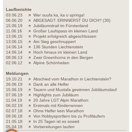
Laufberichte
03.06.23
Wer suufa ka, ka o springa!
06.06.20
ABGESAGT: ERINNERST DU DICH? (30)
15.06.19
Jubiläumstrail im Fürstenland
11.06.16
Großer Laufspass im kleinen Land
13.06.15
Projekt erfolgreich abgeschlossen
13.06.15
Am Sieg geschnuppert
14.06.14
136 Stunden Liechtenstein
14.06.14
Hoch hinaus im kleinen Land
08.06.13
Zwei Greenhorns in den Bergen
02.06.12
Alpine Schönheiten
Meldungen
19.10.21
Abschied vom Marathon in Liechtenstein?
26.06.19
Dank an alle Helfer
15.06.19
Tauern und Mustafa gewinnen Jubiläumslauf
07.06.19
Highlights zum Jubiläum
11.04.19
20 Jahre LGT Alpin Marathon
06.02.19
Erstmals mit Kinderrennen
02.07.18
Ohne Helfer kein Marathon
08.06.18
Von Hobbysportlern bis zu Profiläufern
21.05.18
In 25 Tagen ist es soweit
05.04.18
Vorbereitungen laufen