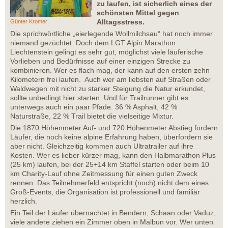
zu laufen, ist sicherlich eines der
schönsten Mittel gegen
Alltagsstress.
Günter Kromer
Die sprichwörtliche „eierlegende Wollmilchsau“ hat noch immer
niemand gezüchtet. Doch dem LGT Alpin Marathon
Liechtenstein gelingt es sehr gut, möglichst viele läuferische
Vorlieben und Bedürfnisse auf einer einzigen Strecke zu
kombinieren. Wer es flach mag, der kann auf den ersten zehn
Kilometern frei laufen. Auch wer am liebsten auf Straßen oder
Waldwegen mit nicht zu starker Steigung die Natur erkundet,
sollte unbedingt hier starten. Und für Trailrunner gibt es
unterwegs auch ein paar Pfade. 36 % Asphalt, 42 %
Naturstraße, 22 % Trail bietet die vielseitige Mixtur.
Die 1870 Höhenmeter Auf- und 720 Höhenmeter Abstieg fordern
Läufer, die noch keine alpine Erfahrung haben, überfordern sie
aber nicht. Gleichzeitig kommen auch Ultratrailer auf ihre
Kosten. Wer es lieber kürzer mag, kann den Halbmarathon Plus
(25 km) laufen, bei der 25+14 km Staffel starten oder beim 10
km Charity-Lauf ohne Zeitmessung für einen guten Zweck
rennen. Das Teilnehmerfeld entspricht (noch) nicht dem eines
Groß-Events, die Organisation ist professionell und familiär
herzlich.
Ein Teil der Läufer übernachtet in Bendern, Schaan oder Vaduz,
viele andere ziehen ein Zimmer oben in Malbun vor. Wer unten