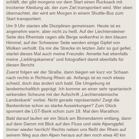
schläft, der gibt morgens vor dem Start einen Rucksack mit
trockener Kleidung ab, der zum Ziel transportiert wird. Wer oben
übernachtet, der wird am Morgen in einem Shuttle-Bus zum
Start transportiert.
Um 9 Uhr starten alle Disziplinen gemeinsam. Heute ist es
angenehm warm, aber nicht zu heiß. Auf der Liechtensteiner
Seite des Rheintals ragen alle Berge wolkenfrei in den blauen
Himmel, auf der Schweizer Seite werden einige Gipfel von
Wolken verhüllt. Da mir die Strecke im letzten Jahr so gut gefiel,
startet dieses Mal auch meine Freundin. Annette hat ebenfalls
meine „Lieblingskamera“ und fotografiert damit ebenfalls für
diesen Bericht.
Zuerst folgen wir der Straße, dann biegen wir kurz vor Schaan
nach rechts in Richtung Rhein ab. Anfangs ist es noch etwas
schwül, doch das ändert sich bald. Die Umgebung ist
landwirtschaftlich geprägt. Ich komme an einer sehr spartanisch
wirkenden Scheune mit der Aufschrift „Liechtensteinische
Landesbank“ vorbei. Nicht gerade repräsentativ! Zeigt die
Bankenkrise schon so starke Auswirkungen? Zum Glück
sponsert die LGT-Bank schon zum 18. Mal den Marathon.
Bald darauf laufen wir ein Stück am Binnendamm entlang, dann
auf dem Damm mit Blick auf den Fluss und viele Alpengipfel.
Immer wieder herrlich! Rechts neben uns fließt der Rhein auf
seinem Weg aus den Alpen heraus auf den noch etwa 40 km