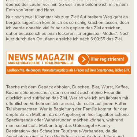
ebenso der Läufer vor mir. So viel Treue belohne ich mit einem
Foto von Vreni und Hans.
Nur noch zwei Kilometer bis zum Ziel! Auf breitem Weg geht es
bergab. Eigentlich könnte ich es so richtig krachen lassen, doch
ich werde ohnehin viel früher als geplant das Ziel erreichen,
daher belasse ich es beim lockeren „Energiespar-Modus“. Noch
kurz durch den Ort, dann erreiche ich nach 6:00:55 das Ziel.
Tasche mit dem Gepäck abholen, Duschen, Bier, Wurst, Kaffee,
Kuchen, Sonnenschein, dann erreicht auch meine Freundin
glücklich und zufrieden das Ziel. Wer so wie ich am liebsten mit
öffentlichen Verkehrsmitteln anreist, der sollte auf jeden Fall im
Tal übernachten. Wer in Begleitung der Familie kommt, für den
empfehle ich Malbun, da die Angehörigen hier tagsüber schöne
Spaziergänge oder Wanderungen machen können, während
man selbst läuft. Malbun trägt das Gütesiegel «Family
Destination» des Schweizer Tourismus-Verbandes, da die
Angebote gezielt auf die Bedürfnisse von Kindern, Eltern und