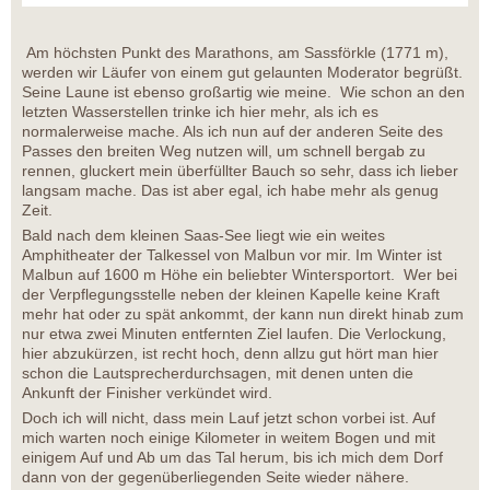
Am höchsten Punkt des Marathons, am Sassförkle (1771 m),
werden wir Läufer von einem gut gelaunten Moderator begrüßt.
Seine Laune ist ebenso großartig wie meine. Wie schon an den
letzten Wasserstellen trinke ich hier mehr, als ich es
normalerweise mache. Als ich nun auf der anderen Seite des
Passes den breiten Weg nutzen will, um schnell bergab zu
rennen, gluckert mein überfüllter Bauch so sehr, dass ich lieber
langsam mache. Das ist aber egal, ich habe mehr als genug
Zeit.
Bald nach dem kleinen Saas-See liegt wie ein weites
Amphitheater der Talkessel von Malbun vor mir. Im Winter ist
Malbun auf 1600 m Höhe ein beliebter Wintersportort. Wer bei
der Verpflegungsstelle neben der kleinen Kapelle keine Kraft
mehr hat oder zu spät ankommt, der kann nun direkt hinab zum
nur etwa zwei Minuten entfernten Ziel laufen. Die Verlockung,
hier abzukürzen, ist recht hoch, denn allzu gut hört man hier
schon die Lautsprecherdurchsagen, mit denen unten die
Ankunft der Finisher verkündet wird.
Doch ich will nicht, dass mein Lauf jetzt schon vorbei ist. Auf
mich warten noch einige Kilometer in weitem Bogen und mit
einigem Auf und Ab um das Tal herum, bis ich mich dem Dorf
dann von der gegenüberliegenden Seite wieder nähere.