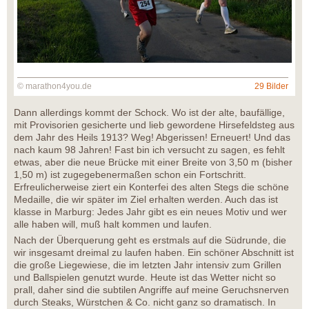
© marathon4you.de
29 Bilder
Dann allerdings kommt der Schock. Wo ist der alte, baufällige,
mit Provisorien gesicherte und lieb gewordene Hirsefeldsteg aus
dem Jahr des Heils 1913? Weg! Abgerissen! Erneuert! Und das
nach kaum 98 Jahren! Fast bin ich versucht zu sagen, es fehlt
etwas, aber die neue Brücke mit einer Breite von 3,50 m (bisher
1,50 m) ist zugegebenermaßen schon ein Fortschritt.
Erfreulicherweise ziert ein Konterfei des alten Stegs die schöne
Medaille, die wir später im Ziel erhalten werden. Auch das ist
klasse in Marburg: Jedes Jahr gibt es ein neues Motiv und wer
alle haben will, muß halt kommen und laufen.
Nach der Überquerung geht es erstmals auf die Südrunde, die
wir insgesamt dreimal zu laufen haben. Ein schöner Abschnitt ist
die große Liegewiese, die im letzten Jahr intensiv zum Grillen
und Ballspielen genutzt wurde. Heute ist das Wetter nicht so
prall, daher sind die subtilen Angriffe auf meine Geruchsnerven
durch Steaks, Würstchen & Co. nicht ganz so dramatisch. In