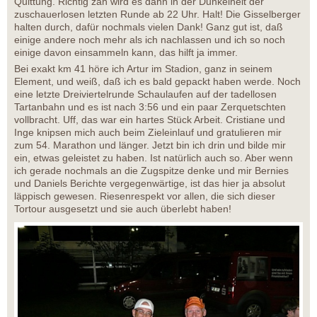
Quittung. Richtig zäh wird es dann in der Dunkelheit der
zuschauerlosen letzten Runde ab 22 Uhr. Halt! Die Gisselberger
halten durch, dafür nochmals vielen Dank! Ganz gut ist, daß
einige andere noch mehr als ich nachlassen und ich so noch
einige davon einsammeln kann, das hilft ja immer.
Bei exakt km 41 höre ich Artur im Stadion, ganz in seinem
Element, und weiß, daß ich es bald gepackt haben werde. Noch
eine letzte Dreiviertelrunde Schaulaufen auf der tadellosen
Tartanbahn und es ist nach 3:56 und ein paar Zerquetschten
vollbracht. Uff, das war ein hartes Stück Arbeit. Cristiane und
Inge knipsen mich auch beim Zieleinlauf und gratulieren mir
zum 54. Marathon und länger. Jetzt bin ich drin und bilde mir
ein, etwas geleistet zu haben. Ist natürlich auch so. Aber wenn
ich gerade nochmals an die Zugspitze denke und mir Bernies
und Daniels Berichte vergegenwärtige, ist das hier ja absolut
läppisch gewesen. Riesenrespekt vor allen, die sich dieser
Tortour ausgesetzt und sie auch überlebt haben!