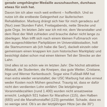
gerade umgehängter Medaille auszuhauchen, durchaus
etwas für sich hat.
Davon bin ich aber noch weit entfernt – hoffentlich. Und so
nutze ich die erstbeste Gelegenheit zur läuferischen
Rehabilitation. Marburg drängt sich hier für mich geradezu auf:
(Nur) zwei Stunden Fahrt, Freitagabends, nette Strecke und
gute Orga. Im letzten Jahr war ich mit mir, dem Veranstalter und
dem Rest der Welt zufrieden und brauche daher nicht lange zu
überlegen. Man trifft sich nach einem kleinen Fußmarsch von
den ausgeschilderten Parkplätzen im Universitätsstadion, holt
die Startnummern ab (ich habe die Sex!), dackelt einzeln oder
gemeinsam einen knappen km zum historischen Marktplatz und
besichtigt dabei schon mal einen kleinen Teil der Strecke an der
Lahn.
Und alles ist so schön wie im letzten Jahr: Die höchst attraktive
Altstadt, die Studenten, die Kneipen, das gute Wetter, Cristiane,
Inge und Werner Kerkenbusch. Sogar eine Fußball-WM hat
man extra wieder veranstaltet; der USC Marburg hat also erneut
weder Kosten noch Mühen gescheut. Traurig ist, dass er dafür
nicht den verdienten Lohn einfährt: Die letztjährigen
Voranmeldezahlen (rund 1.400) wurden nicht ansatzweise
erreicht. Lediglich 921 haben für Marathon (115), den Halben
(683) und die Marathonstaffel (123) gemeldet. Schade, dass es
so wenige sind. Ob’s an der letztjährigen Hitze (an die 30°)