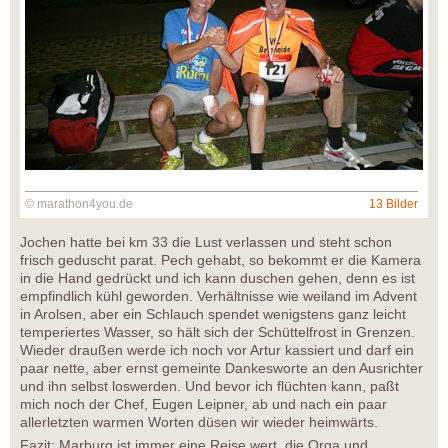
© marathon4you.de
13 Bilder
Jochen hatte bei km 33 die Lust verlassen und steht schon
frisch geduscht parat. Pech gehabt, so bekommt er die Kamera
in die Hand gedrückt und ich kann duschen gehen, denn es ist
empfindlich kühl geworden. Verhältnisse wie weiland im Advent
in Arolsen, aber ein Schlauch spendet wenigstens ganz leicht
temperiertes Wasser, so hält sich der Schüttelfrost in Grenzen.
Wieder draußen werde ich noch vor Artur kassiert und darf ein
paar nette, aber ernst gemeinte Dankesworte an den Ausrichter
und ihn selbst loswerden. Und bevor ich flüchten kann, paßt
mich noch der Chef, Eugen Leipner, ab und nach ein paar
allerletzten warmen Worten düsen wir wieder heimwärts.
Fazit: Marburg ist immer eine Reise wert, die Orga und