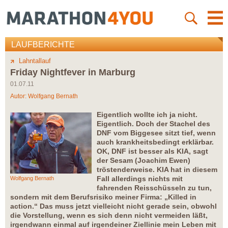
LAUFBERICHTE
Lahntallauf
Friday Nightfever in Marburg
01.07.11
Autor:
Wolfgang Bernath
Eigentlich wollte ich ja nicht.
Eigentlich. Doch der Stachel des
DNF vom Biggesee sitzt tief, wenn
auch krankheitsbedingt erklärbar.
OK, DNF ist besser als KIA, sagt
der Sesam (Joachim Ewen)
tröstenderweise. KIA hat in diesem
Fall allerdings nichts mit
Wolfgang Bernath
fahrenden Reisschüsseln zu tun,
sondern mit dem Berufsrisiko meiner Firma: „Killed in
action.“ Das muss jetzt vielleicht nicht gerade sein, obwohl
die Vorstellung, wenn es sich denn nicht vermeiden läßt,
irgendwann einmal auf irgendeiner Ziellinie mein Leben mit