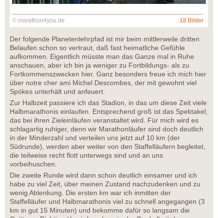
© marathon4you.de
18 Bilder
Der folgende Planetenlehrpfad ist mir beim mittlerweile dritten
Belaufen schon so vertraut, daß fast heimatliche Gefühle
aufkommen. Eigentlich müsste man das Ganze mal in Ruhe
anschauen, aber ich bin ja weniger zu Fortbildungs- als zu
Fortkommenszwecken hier. Ganz besonders freue ich mich hier
über notre cher ami Michel Descombes, der mit gewohnt viel
Spökes unterhält und anfeuert.
Zur Halbzeit passiere ich das Stadion, in das um diese Zeit viele
Halbmarathonis einlaufen. Entsprechend groß ist das Spektakel,
das bei ihren Zieleinläufen veranstaltet wird. Für mich wird es
schlagartig ruhiger, denn wir Marathonläufer sind doch deutlich
in der Minderzahl und verteilen uns jetzt auf 10 km (der
Südrunde), werden aber weiter von den Staffelläufern begleitet,
die teilweise recht flott unterwegs sind und an uns
vorbeihuschen.
Die zweite Runde wird dann schon deutlich einsamer und ich
habe zu viel Zeit, über meinen Zustand nachzudenken und zu
wenig Ablenkung. Die ersten km war ich inmitten der
Staffelläufer und Halbmarathonis viel zu schnell angegangen (3
km in gut 15 Minuten) und bekomme dafür so langsam die