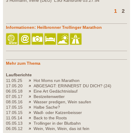
3 Hofmann, Irene (DEU) LSG Karlsruhe 03:27:54
1
2
Informationen: Heilbronner Trollinger Marathon
Mehr zum Thema
Laufberichte
11.05.25
Hot Moms run Marathon
17.05.20
ABGESAGT: ERINNERST DU DICH? (24)
06.05.18
Eine Art Gedächtnislauf
07.05.17
Bestzeitenwetter
08.05.16
Wasser predigen, Wein saufen
17.05.15
Halbe Sache?
17.05.15
Wadl- oder Katzenbeisser
11.05.14
Back to the Roots
05.05.13
Trollinger in der Blutbahn
06.05.12
Wein, Wein, Wein, das ist fein