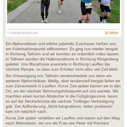
© marathon4you.de
16 Bilder
Ein Alphornbläser und etliche jubelnde Zuschauer hießen uns
am Kulminationspunkt willkommen. Es ging nun wieder bergab
in Richtung Talheim und wir konnten es ordentlich rollen lassen.
In Talheim wurden die Halbmarathonis in Richtung Klingenberg
geleitet. Uns Marathonis erwartete in Richtung Lauffen die
nächste Rampe, so dass zum Erholen nicht allzu viel Zeit blieb.
Am Ortsausgang von Talheim verabschiedete uns dann ein
weiterer Alphornbläser. Wellig, aber tendenziell bergab liefen wir
zum Zementwerk in Lauffen. Kurze Zeit später kamen wir in den
Ort, wo der nächste Stimmungshöhepunkt auf uns wartete. Wir
machten einen kurzen Abstecher in die Fußgängerzone, bevor
es auf der Neckarbrücke die nächste Trollinger-Verköstigung
gab. Der Aufforderung „Nicht fotografieren, lieber probieren“
kam ich natürlich nach.
Kurze Zeit später verließen wir Lauffen und waren auf den Weg
nach Meimsheim, wo uns die Frau von Peter mit frischem