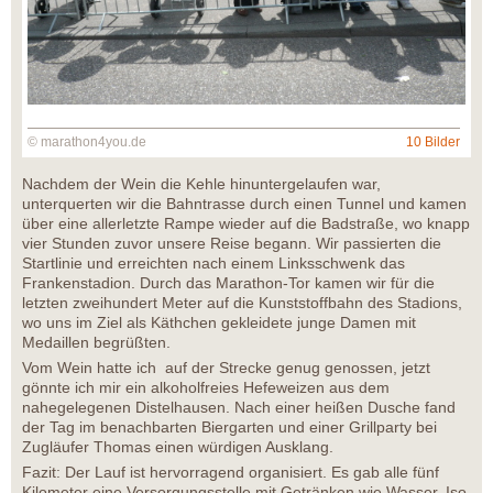
© marathon4you.de
10 Bilder
Nachdem der Wein die Kehle hinuntergelaufen war,
unterquerten wir die Bahntrasse durch einen Tunnel und kamen
über eine allerletzte Rampe wieder auf die Badstraße, wo knapp
vier Stunden zuvor unsere Reise begann. Wir passierten die
Startlinie und erreichten nach einem Linksschwenk das
Frankenstadion. Durch das Marathon-Tor kamen wir für die
letzten zweihundert Meter auf die Kunststoffbahn des Stadions,
wo uns im Ziel als Käthchen gekleidete junge Damen mit
Medaillen begrüßten.
Vom Wein hatte ich auf der Strecke genug genossen, jetzt
gönnte ich mir ein alkoholfreies Hefeweizen aus dem
nahegelegenen Distelhausen. Nach einer heißen Dusche fand
der Tag im benachbarten Biergarten und einer Grillparty bei
Zugläufer Thomas einen würdigen Ausklang.
Fazit: Der Lauf ist hervorragend organisiert. Es gab alle fünf
Kilometer eine Versorgungsstelle mit Getränken wie Wasser, Iso,