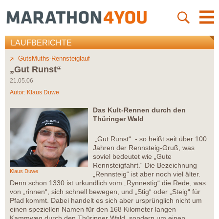
LAUFBERICHTE
GutsMuths-Rennsteiglauf
„Gut Runst“
21.05.06
Autor:
Klaus Duwe
Das Kult-Rennen durch den
Thüringer Wald
„Gut Runst“ - so heißt seit über 100
Jahren der Rennsteig-Gruß, was
soviel bedeutet wie „Gute
Rennsteigfahrt.“ Die Bezeichnung
Klaus Duwe
„Rennsteig“ ist aber noch viel älter.
Denn schon 1330 ist urkundlich vom „Rynnestig“ die Rede, was
von „rinnen“, sich schnell bewegen, und „Stig“ oder „Steig“ für
Pfad kommt. Dabei handelt es sich aber ursprünglich nicht um
einen speziellen Namen für den 168 Kilometer langen
Kammweg durch den Thüringer Wald, sondern um einen