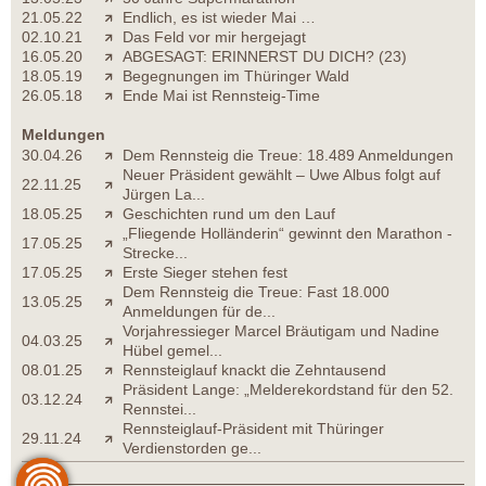
21.05.22
Endlich, es ist wieder Mai …
02.10.21
Das Feld vor mir hergejagt
16.05.20
ABGESAGT: ERINNERST DU DICH? (23)
18.05.19
Begegnungen im Thüringer Wald
26.05.18
Ende Mai ist Rennsteig-Time
Meldungen
30.04.26
Dem Rennsteig die Treue: 18.489 Anmeldungen
Neuer Präsident gewählt – Uwe Albus folgt auf
22.11.25
Jürgen La...
18.05.25
Geschichten rund um den Lauf
„Fliegende Holländerin“ gewinnt den Marathon -
17.05.25
Strecke...
17.05.25
Erste Sieger stehen fest
Dem Rennsteig die Treue: Fast 18.000
13.05.25
Anmeldungen für de...
Vorjahressieger Marcel Bräutigam und Nadine
04.03.25
Hübel gemel...
08.01.25
Rennsteiglauf knackt die Zehntausend
Präsident Lange: „Melderekordstand für den 52.
03.12.24
Rennstei...
Rennsteiglauf-Präsident mit Thüringer
29.11.24
Verdienstorden ge...