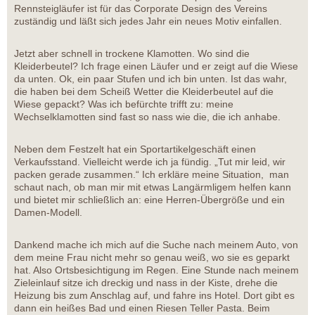
Rennsteigläufer ist für das Corporate Design des Vereins
zuständig und läßt sich jedes Jahr ein neues Motiv einfallen.
Jetzt aber schnell in trockene Klamotten. Wo sind die
Kleiderbeutel? Ich frage einen Läufer und er zeigt auf die Wiese
da unten. Ok, ein paar Stufen und ich bin unten. Ist das wahr,
die haben bei dem Scheiß Wetter die Kleiderbeutel auf die
Wiese gepackt? Was ich befürchte trifft zu: meine
Wechselklamotten sind fast so nass wie die, die ich anhabe.
Neben dem Festzelt hat ein Sportartikelgeschäft einen
Verkaufsstand. Vielleicht werde ich ja fündig. „Tut mir leid, wir
packen gerade zusammen.“ Ich erkläre meine Situation, man
schaut nach, ob man mir mit etwas Langärmligem helfen kann
und bietet mir schließlich an: eine Herren-Übergröße und ein
Damen-Modell.
Dankend mache ich mich auf die Suche nach meinem Auto, von
dem meine Frau nicht mehr so genau weiß, wo sie es geparkt
hat. Also Ortsbesichtigung im Regen. Eine Stunde nach meinem
Zieleinlauf sitze ich dreckig und nass in der Kiste, drehe die
Heizung bis zum Anschlag auf, und fahre ins Hotel. Dort gibt es
dann ein heißes Bad und einen Riesen Teller Pasta. Beim