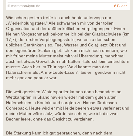
© marathon4you.de
6 Bilder
Wie schon gestern treffe ich auch heute unterwegs nur
„Wiederholungstäter.“ Alle schwärmen mir von der tollen
Organisation und der unübertrefflichen Verpflegung vor. Einen
kleinen Vorgeschmack bekomme ich bei der Glasbachwiese (km
17,7), der ersten Verpflegungsstelle, wo es zu den schon
üblichen Getränken (Iso, Tee, Wasser und Cola) jetzt Obst und
den legendären Schleim gibt. Ich kann mich noch erinnern, wie
mir früher meine Mutter meist mit viel Überredung, manchmal
auch mit etwas Gewalt den nahrhaften Haferschleim eintrichtern
musste. Auch hier im Thüringer Wald kannte man den
Haferschleim als „Arme-Leute-Essen“, bis er irgendwann nicht
mehr ganz so populär war.
Die weit gereisten Wintersportler kamen dann besonders bei
Wettkämpfen in Skandinavien wieder mit dem guten alten
Haferschleim in Kontakt und sorgten zu Hause für dessen
Comeback. Heute wird er mit Heidelbeeren etwas verfeinert und
meine Mutter wäre stolz, würde sie sehen, wie ich die zwei
Becher leere, ohne das Gesicht zu verziehen.
Die Stärkung kann ich gut gebrauchen, denn nach dem