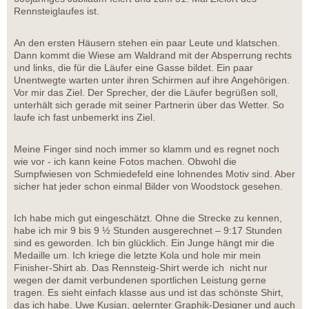
Rennsteiglaufes ist.
An den ersten Häusern stehen ein paar Leute und klatschen.
Dann kommt die Wiese am Waldrand mit der Absperrung rechts
und links, die für die Läufer eine Gasse bildet. Ein paar
Unentwegte warten unter ihren Schirmen auf ihre Angehörigen.
Vor mir das Ziel. Der Sprecher, der die Läufer begrüßen soll,
unterhält sich gerade mit seiner Partnerin über das Wetter. So
laufe ich fast unbemerkt ins Ziel.
Meine Finger sind noch immer so klamm und es regnet noch
wie vor - ich kann keine Fotos machen. Obwohl die
Sumpfwiesen von Schmiedefeld eine lohnendes Motiv sind. Aber
sicher hat jeder schon einmal Bilder von Woodstock gesehen.
Ich habe mich gut eingeschätzt. Ohne die Strecke zu kennen,
habe ich mir 9 bis 9 ½ Stunden ausgerechnet – 9:17 Stunden
sind es geworden. Ich bin glücklich. Ein Junge hängt mir die
Medaille um. Ich kriege die letzte Kola und hole mir mein
Finisher-Shirt ab. Das Rennsteig-Shirt werde ich nicht nur
wegen der damit verbundenen sportlichen Leistung gerne
tragen. Es sieht einfach klasse aus und ist das schönste Shirt,
das ich habe. Uwe Kusian, gelernter Graphik-Designer und auch