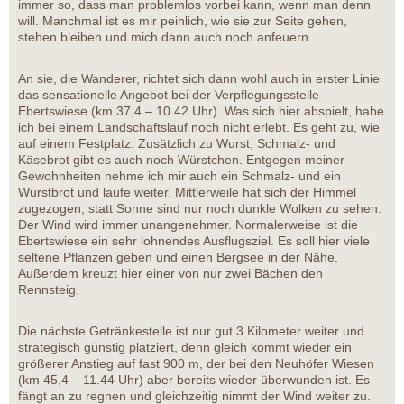
immer so, dass man problemlos vorbei kann, wenn man denn
will. Manchmal ist es mir peinlich, wie sie zur Seite gehen,
stehen bleiben und mich dann auch noch anfeuern.
An sie, die Wanderer, richtet sich dann wohl auch in erster Linie
das sensationelle Angebot bei der Verpflegungsstelle
Ebertswiese (km 37,4 – 10.42 Uhr). Was sich hier abspielt, habe
ich bei einem Landschaftslauf noch nicht erlebt. Es geht zu, wie
auf einem Festplatz. Zusätzlich zu Wurst, Schmalz- und
Käsebrot gibt es auch noch Würstchen. Entgegen meiner
Gewohnheiten nehme ich mir auch ein Schmalz- und ein
Wurstbrot und laufe weiter. Mittlerweile hat sich der Himmel
zugezogen, statt Sonne sind nur noch dunkle Wolken zu sehen.
Der Wind wird immer unangenehmer. Normalerweise ist die
Ebertswiese ein sehr lohnendes Ausflugsziel. Es soll hier viele
seltene Pflanzen geben und einen Bergsee in der Nähe.
Außerdem kreuzt hier einer von nur zwei Bächen den
Rennsteig.
Die nächste Getränkestelle ist nur gut 3 Kilometer weiter und
strategisch günstig platziert, denn gleich kommt wieder ein
größerer Anstieg auf fast 900 m, der bei den Neuhöfer Wiesen
(km 45,4 – 11.44 Uhr) aber bereits wieder überwunden ist. Es
fängt an zu regnen und gleichzeitig nimmt der Wind weiter zu.