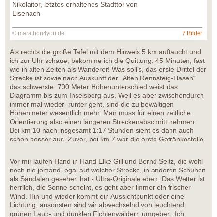
Nikolaitor, letztes erhaltenes Stadttor von
Eisenach
© marathon4you.de
7 Bilder
Als rechts die große Tafel mit dem Hinweis 5 km auftaucht und
ich zur Uhr schaue, bekomme ich die Quittung: 45 Minuten, fast
wie in alten Zeiten als Wanderer! Was soll’s, das erste Drittel der
Strecke ist sowie nach Auskunft der „Alten Rennsteig-Hasen“
das schwerste. 700 Meter Höhenunterschied weist das
Diagramm bis zum Inselsberg aus. Weil es aber zwischendurch
immer mal wieder runter geht, sind die zu bewältigen
Höhenmeter wesentlich mehr. Man muss für einen zeitliche
Orientierung also einen längeren Streckenabschnitt nehmen.
Bei km 10 nach insgesamt 1:17 Stunden sieht es dann auch
schon besser aus. Zuvor, bei km 7 war die erste Getränkestelle.
Vor mir laufen Hand in Hand Elke Gill und Bernd Seitz, die wohl
noch nie jemand, egal auf welcher Strecke, in anderen Schuhen
als Sandalen gesehen hat - Ultra-Originale eben. Das Wetter ist
herrlich, die Sonne scheint, es geht aber immer ein frischer
Wind. Hin und wieder kommt ein Aussichtpunkt oder eine
Lichtung, ansonsten sind wir abwechselnd von leuchtend
grünen Laub- und dunklen Fichtenwäldern umgeben. Ich