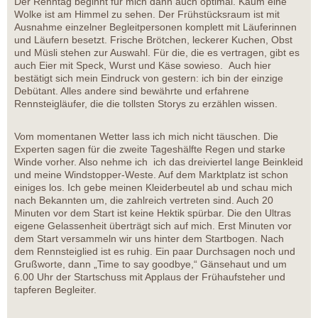
Der Renntag beginnt für mich dann auch optimal. Kaum eine
Wolke ist am Himmel zu sehen. Der Frühstücksraum ist mit
Ausnahme einzelner Begleitpersonen komplett mit Läuferinnen
und Läufern besetzt. Frische Brötchen, leckerer Kuchen, Obst
und Müsli stehen zur Auswahl. Für die, die es vertragen, gibt es
auch Eier mit Speck, Wurst und Käse sowieso. Auch hier
bestätigt sich mein Eindruck von gestern: ich bin der einzige
Debütant. Alles andere sind bewährte und erfahrene
Rennsteigläufer, die die tollsten Storys zu erzählen wissen.
Vom momentanen Wetter lass ich mich nicht täuschen. Die
Experten sagen für die zweite Tageshälfte Regen und starke
Winde vorher. Also nehme ich ich das dreiviertel lange Beinkleid
und meine Windstopper-Weste. Auf dem Marktplatz ist schon
einiges los. Ich gebe meinen Kleiderbeutel ab und schau mich
nach Bekannten um, die zahlreich vertreten sind. Auch 20
Minuten vor dem Start ist keine Hektik spürbar. Die den Ultras
eigene Gelassenheit überträgt sich auf mich. Erst Minuten vor
dem Start versammeln wir uns hinter dem Startbogen. Nach
dem Rennsteiglied ist es ruhig. Ein paar Durchsagen noch und
Grußworte, dann „Time to say goodbye,“ Gänsehaut und um
6.00 Uhr der Startschuss mit Applaus der Frühaufsteher und
tapferen Begleiter.