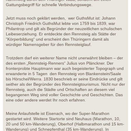
Gattungsbegriff für schnelle Verbindungswege.
Jetzt muss noch geklärt werden, wer GuthsMut ist: Johann
Christoph Friedrich GuthsMut lebte von 1759 bis 1839, war
Philantrop und gilt als Begründer der neuzeitlichen schulischen
Leibeserziehung. Er entdeckte den Rennsteig als Stätte der
“Körperbildung“ und erscheint den Thüringern damit als
würdiger Namensgeber für den Rennsteiglauf.
Trotzdem darf ein weiterer Name nicht unerwähnt bleiben – der
des ersten „Rennsteig-Renners“ Julius von Plänckner. Der
fronterprobte Hauptmann war auch begeisterter Topograph und
erwanderte in 5 Tagen den Rennsteig von Blankenstein/Saale
bis Hörschel/Werra. 1830 beschrieb er seine Eindrücke und gilt
seither als der Begründer des Rennsteigtourismus. Nicht nur der
Rennsteig, auch die Städte und Ortschaften an diesem viel
begangenen Weg sind voller Geschichte und Geschichten. Das
eine oder andere werdet Ihr noch erfahren.
Meine Anlaufstelle ist Eisenach, wo der Super-Marathon
gestartet wird. Weitere Startorte sind Neuhaus (Marathon, 10,
20 und 50 km-Wanderung), Oberhof (Halbmarathon und 15 km-
Wanderung) und Schnepfenthal (35 km-Wanderung). In