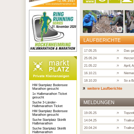
LAUFBERICHTE
17.05.25
Das ga
25.05.24
Herzen
21.05.22
April, A
16.10.21
Nieman
18.10.20
So a B
HM Startplatz Bodensee
weitere Laufberichte
Marathon gesucht
1x Halbmarathon Ticket
gesucht
MELDUNGEN
Suche 3-Länder-
Halbmarathon Ticket
HM Startplatz Bodensee
19.05.25
Topzei
Marathon gesucht
Suche Startplatz Skinfit
14.04.25
Trailru
Halbmarathon
20.04.24
Trailr
Suche Startplatz Skinfit
Halbmarathon