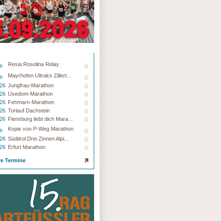
Resia Rosolina Relay
26
Mayrhofen Ultraks Zillert...
26
.26
Jungfrau-Marathon
.26
Usedom-Marathon
.26
Fehmarn-Marathon
.26
Torlauf Dachstein
.26
Flensburg liebt dich Mara...
Kopie von P-Weg Marathon
26
.26
Südtirol Drei Zinnen Alpi...
.26
Erfurt Marathon
re Termine