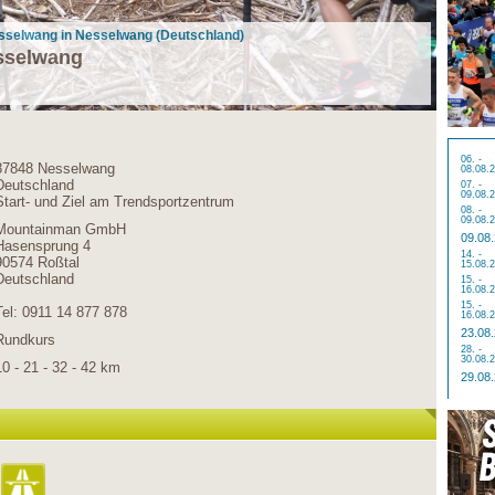
selwang in Nesselwang (Deutschland)
selwang
06. -
87848 Nesselwang
08.08.
Deutschland
07. -
09.08.
Start- und Ziel am Trendsportzentrum
08. -
09.08.
Mountainman GmbH
09.08
Hasensprung 4
14. -
90574 Roßtal
15.08.
Deutschland
15. -
16.08.
15. -
Tel: 0911 14 877 878
16.08.
23.08
Rundkurs
28. -
30.08.
10 - 21 - 32 - 42 km
29.08