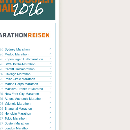
.26
Sydney Marathon
.26
Médoc Marathon
.26
Kopenhagen Halbmarathon
.26
BMW Berlin-Marathon
.26
Cardiff Halbmarathon
.26
Chicago Marathon
.26
Polar Circle Marathon
.26
Marine Corps Marathon
.26
Mainova Frankfurt Maratho...
.26
New York City Marathon
.26
Athens Authentic Marathon
.26
Valencia Marathon
.26
Shanghai Marathon
.26
Honolulu Marathon
.27
Tokio Marathon
.27
Boston Marathon
.27
London Marathon