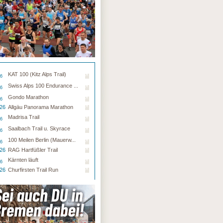
KAT 100 (Kitz Alps Trail)
26
Swiss Alps 100 Endurance ...
26
Gondo Marathon
26
.26
Allgäu Panorama Marathon
Madrisa Trail
26
Saalbach Trail u. Skyrace
26
100 Meilen Berlin (Mauerw...
26
.26
RAG Hartfüßler Trail
Kärnten läuft
26
.26
Churfirsten Trail Run