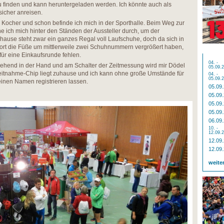
 finden und kann heruntergeladen werden. Ich könnte auch als
lsicher anreisen.
Kocher und schon befinde ich mich in der Sporthalle. Beim Weg zur
ich mich hinter den Ständen der Aussteller durch, um der
ause steht zwar ein ganzes Regal voll Laufschuhe, doch da sich in
ort die Füße um mittlerweile zwei Schuhnummern vergrößert haben,
für eine Einkaufsrunde fehlen.
04. -
ehend in der Hand und am Schalter der Zeitmessung wird mir Dödel
05.09.
Zeitnahme-Chip liegt zuhause und ich kann ohne große Umstände für
04. -
05.09.
einen Namen registrieren lassen.
05.09
05.09
05.09
05.09
06.09
10. -
12.09.
12.09
12.09
weite