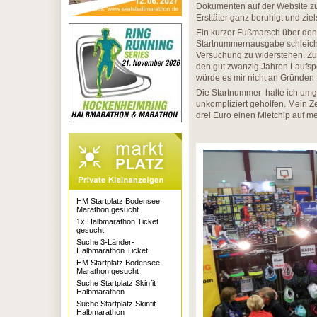
Dokumenten auf der Website zu
Ersttäter ganz beruhigt und zie
Ein kurzer Fußmarsch über den 
Startnummernausgabe schleiche 
Versuchung zu widerstehen. Zuh
den gut zwanzig Jahren Laufsp
würde es mir nicht an Gründen 
Die Startnummer halte ich umg
unkompliziert geholfen. Mein 
drei Euro einen Mietchip auf m
HM Startplatz Bodensee
Marathon gesucht
1x Halbmarathon Ticket
gesucht
Suche 3-Länder-
Halbmarathon Ticket
HM Startplatz Bodensee
Marathon gesucht
Suche Startplatz Skinfit
Halbmarathon
Suche Startplatz Skinfit
Halbmarathon