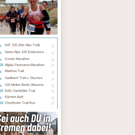
KAT 100 (Kitz Alps Trail)
26
Swiss Alps 100 Endurance ...
26
Gondo Marathon
26
.26
Allgäu Panorama Marathon
Madrisa Trail
26
Saalbach Trail u. Skyrace
26
100 Meilen Berlin (Mauerw...
26
.26
RAG Hartfüßler Trail
Kärnten läuft
26
.26
Churfirsten Trail Run