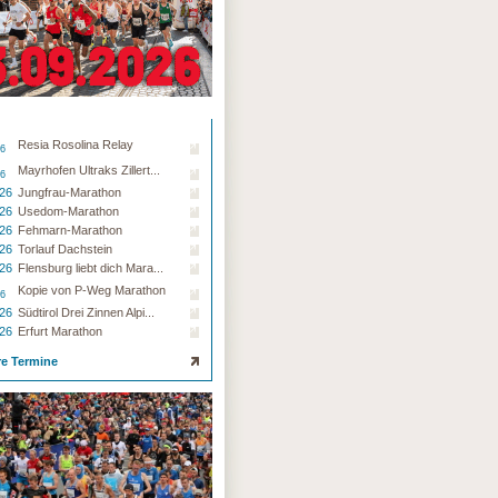
Resia Rosolina Relay
26
Mayrhofen Ultraks Zillert...
26
.26
Jungfrau-Marathon
.26
Usedom-Marathon
.26
Fehmarn-Marathon
.26
Torlauf Dachstein
.26
Flensburg liebt dich Mara...
Kopie von P-Weg Marathon
26
.26
Südtirol Drei Zinnen Alpi...
.26
Erfurt Marathon
re Termine