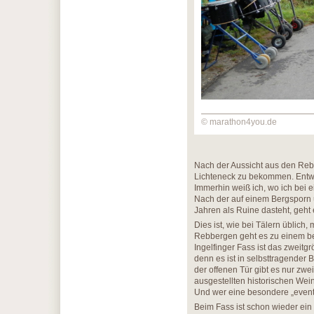
© marathon4you.de
Nach der Aussicht aus den Rebb
Lichteneck zu bekommen. Entwed
Immerhin weiß ich, wo ich bei 
Nach der auf einem Bergsporn ü
Jahren als Ruine dasteht, geht e
Dies ist, wie bei Tälern üblich
Rebbergen geht es zu einem b
Ingelfinger Fass ist das zweitg
denn es ist in selbsttragender 
der offenen Tür gibt es nur zw
ausgestellten historischen Wei
Und wer eine besondere „event 
Beim Fass ist schon wieder ein