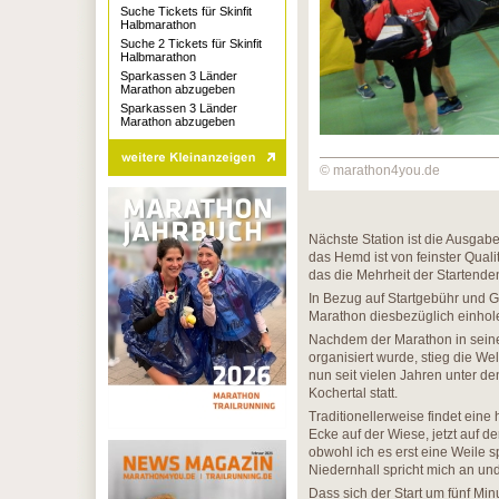
Suche Tickets für Skinfit
Halbmarathon
Suche 2 Tickets für Skinfit
Halbmarathon
Sparkassen 3 Länder
Marathon abzugeben
Sparkassen 3 Länder
Marathon abzugeben
© marathon4you.de
Nächste Station ist die Ausgabe 
das Hemd ist von feinster Qualit
das die Mehrheit der Startende
In Bezug auf Startgebühr und G
Marathon diesbezüglich einhol
Nachdem der Marathon in seine
organisiert wurde, stieg die Wel
nun seit vielen Jahren unter den
Kochertal statt.
Traditionellerweise findet eine 
Ecke auf der Wiese, jetzt auf d
obwohl ich es erst eine Weile s
Niedernhall spricht mich an un
Dass sich der Start um fünf Min