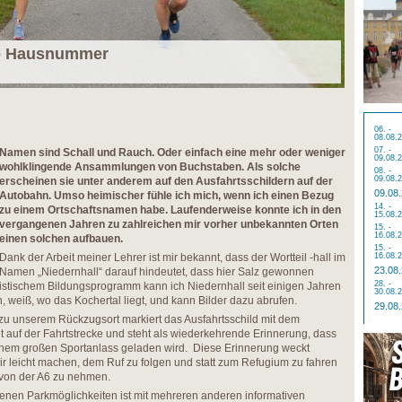
re Hausnummer
06. -
08.08.
07. -
Namen sind Schall und Rauch. Oder einfach eine mehr oder weniger
09.08.
wohlklingende Ansammlungen von Buchstaben. Als solche
08. -
09.08.
erscheinen sie unter anderem auf den Ausfahrtsschildern auf der
09.08
Autobahn. Umso heimischer fühle ich mich, wenn ich einen Bezug
14. -
zu einem Ortschaftsnamen habe. Laufenderweise konnte ich in den
15.08.
vergangenen Jahren zu zahlreichen mir vorher unbekannten Orten
15. -
16.08.
einen solchen aufbauen.
15. -
Dank der Arbeit meiner Lehrer ist mir bekannt, dass der Wortteil -hall im
16.08.
23.08
Namen „Niedernhall“ darauf hindeutet, dass hier Salz gewonnen
28. -
stischem Bildungsprogramm kann ich Niedernhall seit einigen Jahren
30.08.
, weiß, wo das Kochertal liegt, und kann Bilder dazu abrufen.
29.08
zu unserem Rückzugsort markiert das Ausfahrtsschild mit dem
 auf der Fahrtstrecke und steht als wiederkehrende Erinnerung, dass
inem großen Sportanlass geladen wird. Diese Erinnerung weckt
ir leicht machen, dem Ruf zu folgen und statt zum Refugium zu fahren
t von der A6 zu nehmen.
enen Parkmöglichkeiten ist mit mehreren anderen informativen