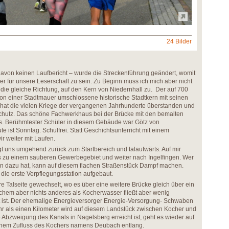
24 Bilder
s davon keinen Laufbericht – wurde die Streckenführung geändert, womit
nder für unsere Leserschaft zu sein. Zu Beginn muss ich mich aber nicht
die gleiche Richtung, auf den Kern von Niedernhall zu. Der auf 700
von einer Stadtmauer umschlossene historische Stadtkern mit seinen
 hat die vielen Kriege der vergangenen Jahrhunderte überstanden und
schutz. Das schöne Fachwerkhaus bei der Brücke mit den bemalten
us. Berühmtester Schüler in diesem Gebäude war Götz von
e ist Sonntag. Schulfrei. Statt Geschichtsunterricht mit einem
 weiter mit Laufen.
t uns umgehend zurück zum Startbereich und talaufwärts. Auf mir
 zu einem sauberen Gewerbegebiet und weiter nach Ingelfingen. Wer
on dazu hat, kann auf diesem flachen Straßenstück Dampf machen.
 die erste Verpflegungsstation aufgebaut.
e Talseite gewechselt, wo es über eine weitere Brücke gleich über ein
chem aber nichts anderes als Kocherwasser fließt aber wenig
 ist. Der ehemalige Energieversorger Energie-Versorgung- Schwaben
hr als einen Kilometer wird auf diesem Landstück zwischen Kocher und
 Abzweigung des Kanals in Nagelsberg erreicht ist, geht es wieder auf
 einem Zufluss des Kochers namens Deubach entlang.