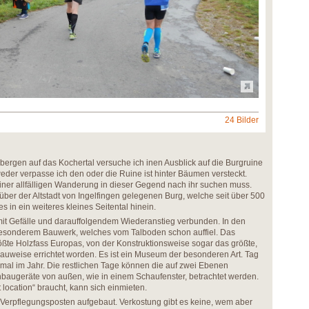
24 Bilder
ergen auf das Kochertal versuche ich inen Ausblick auf die Burgruine
er verpasse ich den oder die Ruine ist hinter Bäumen versteckt.
einer allfälligen Wanderung in dieser Gegend nach ihr suchen muss.
ber der Altstadt von Ingelfingen gelegenen Burg, welche seit über 500
s in ein weiteres kleines Seitental hinein.
, mit Gefälle und darauffolgendem Wiederanstieg verbunden. In den
esonderem Bauwerk, welches vom Talboden schon auffiel. Das
rößte Holzfass Europas, von der Konstruktionsweise sogar das größte,
Bauweise errichtet worden. Es ist ein Museum der besonderen Art. Tag
eimal im Jahr. Die restlichen Tage können die auf zwei Ebenen
nbaugeräte von außen, wie in einem Schaufenster, betrachtet werden.
location“ braucht, kann sich einmieten.
 Verpflegungsposten aufgebaut. Verkostung gibt es keine, wem aber