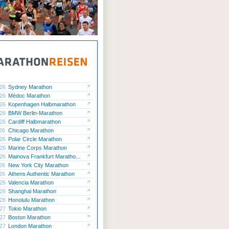
.26
Sydney Marathon
.26
Médoc Marathon
.26
Kopenhagen Halbmarathon
.26
BMW Berlin-Marathon
.26
Cardiff Halbmarathon
.26
Chicago Marathon
.26
Polar Circle Marathon
.26
Marine Corps Marathon
.26
Mainova Frankfurt Maratho...
.26
New York City Marathon
.26
Athens Authentic Marathon
.26
Valencia Marathon
.26
Shanghai Marathon
.26
Honolulu Marathon
.27
Tokio Marathon
.27
Boston Marathon
.27
London Marathon