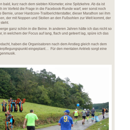
on bald, kurz nach dem siebten Kilometer, eine Spitzkehre. Ab da ist
s ich im Vorfeld die Frage in die Facebook-Runde warf, wer sonst noch
Bernie, unser Hardcore-Trailberichterstatter, dieser Marathon sei ihm
einen, der mit Noppen und Stollen an den Fußsohlen zur Welt kommt, der
steht.
berge ganz schön in die Beine. In anderen Jahren hätte ich das nicht so
 in welchem der Focus auf lang, flach und geteert lag, spüre ich das
edacht, haben die Organisatoren nach dem Anstieg gleich nach dem
Verpflegungspunkt eingeplant… Für den mentalen Antrieb sorgt eine
genmusik.