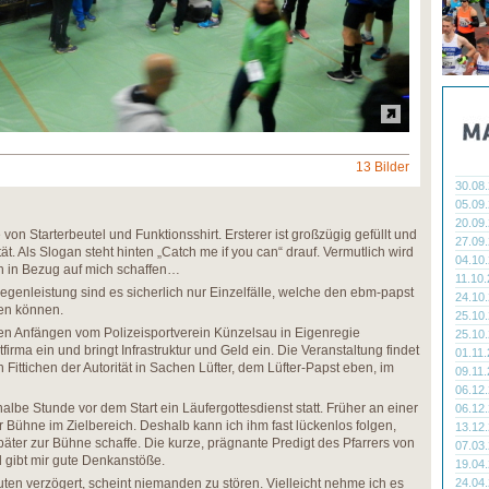
13 Bilder
30.08
05.09
20.09
von Starterbeutel und Funktionsshirt. Ersterer ist großzügig gefüllt und
27.09
ät. Als Slogan steht hinten „Catch me if you can“ drauf. Vermutlich wird
04.10
n in Bezug auf mich schaffen…
11.10
egenleistung sind es sicherlich nur Einzelfälle, welche den ebm-papst
24.10
en können.
25.10
n Anfängen vom Polizeisportverein Künzelsau in Eigenregie
25.10
tfirma ein und bringt Infrastruktur und Geld ein. Die Veranstaltung findet
01.11
 Fittichen der Autorität in Sachen Lüfter, dem Lüfter-Papst eben, im
09.11
06.12
halbe Stunde vor dem Start ein Läufergottesdienst statt. Früher an einer
06.12
er Bühne im Zielbereich. Deshalb kann ich ihm fast lückenlos folgen,
13.12
päter zur Bühne schaffe. Die kurze, prägnante Predigt des Pfarrers von
07.03
d gibt mir gute Denkanstöße.
19.04
uten verzögert, scheint niemanden zu stören. Vielleicht nehme ich es
24.04