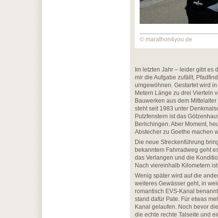
© marathon4you.de
Im letzten Jahr – leider gibt e
mir die Aufgabe zufällt, Pfadfi
umgewöhnen. Gestartet wird in 
Metern Länge zu drei Vierteln 
Bauwerken aus dem Mittelalter
steht seit 1983 unter Denkmal
Putzfenstern ist das Götzenha
Berlichingen. Aber Moment, heut
Abstecher zu Goethe machen wir
Die neue Streckenführung bring
bekanntem Fahrradweg geht es
das Verlangen und die Konditi
Nach viereinhalb Kilometern ist
Wenig später wird auf die ander
weiteres Gewässer geht, in wel
romantisch EVS-Kanal benannt
stand dafür Pate. Für etwas me
Kanal gelaufen. Noch bevor die
die echte rechte Talseite und