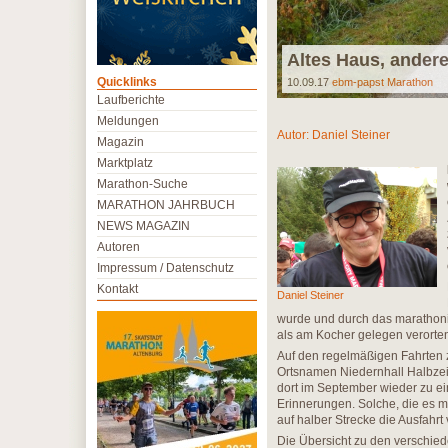
Altes Haus, ande
Quicklinks
10.09.17
ebm-papst Marathon
Laufberichte
Meldungen
Autor:
Daniel Steiner
Magazin
Marktplatz
Marathon-Suche
MARATHON JAHRBUCH
NEWS MAGAZIN
Autoren
Impressum / Datenschutz
Kontakt
Daniel Steiner
wurde und durch das marathoni
als am Kocher gelegen verorten
Auf den regelmäßigen Fahrten 
Ortsnamen Niedernhall Halbzeit
dort im September wieder zu e
Erinnerungen. Solche, die es m
auf halber Strecke die Ausfahr
Die Übersicht zu den verschied