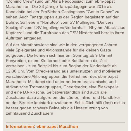
"Domino Crew" rund um Afina Feodossiadi zum ebm-papst
Marathon an. Die 23-jährige Tanzpädagogin war 2015 als
Kandidatin bei der ProSieben-Castingshow "Got to Dance" zu
sehen. Auch Tanzgruppen aus der Region begeistern auf der
Bühne. So fiebern "NonStop" vom SV Mulfingen, "Dancers
Spotlight" vom TSV Ingelfingen/Niedernhall, "Rhythm Attack" aus
Kupferzell und die Turnfrauen des TSV Niedernhall bereits ihren
Auftritten entgegen.
Auf der Marathonwiese sind wie in den vergangenen Jahren
viele Spielgeräte und Aktionsstände für die kleinen Gäste
aufgebaut. Die können sich hier am Sonntag ab 9 Uhr mit
Ponyreiten, einem Kletternetz oder Bootfahren die Zeit
vertreiben - zum Beispiel bis zum Beginn der Kinderläufe ab
12.30 Uhr. Vom Streckenrand aus unterstützen und motivieren
verschiedene Aktionsgruppen die Teilnehmer des ebm-papst
Marathons. Mit dabei sind unter anderen brasilianische und
afrikanische Trommelgruppen, Cheerleader, eine Blaskapelle
und eine DJ-Rikscha. Selbstverständlich sind auch alle
Zuschauer dazu aufgerufen, die Läufer, Inliner und Handbiker
an der Strecke lautstark anzufeuern. Schließlich hilft (fast) nichts
besser gegen schwere Beine als die Unterstützung von
zehntausend Zuschauern
Informationen: ebm-papst Marathon