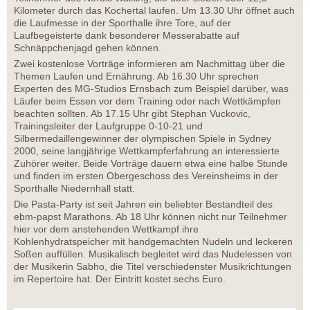
Kilometer durch das Kochertal laufen. Um 13.30 Uhr öffnet auch
die Laufmesse in der Sporthalle ihre Tore, auf der
Laufbegeisterte dank besonderer Messerabatte auf
Schnäppchenjagd gehen können.
Zwei kostenlose Vorträge informieren am Nachmittag über die
Themen Laufen und Ernährung. Ab 16.30 Uhr sprechen
Experten des MG-Studios Ernsbach zum Beispiel darüber, was
Läufer beim Essen vor dem Training oder nach Wettkämpfen
beachten sollten. Ab 17.15 Uhr gibt Stephan Vuckovic,
Trainingsleiter der Laufgruppe 0-10-21 und
Silbermedaillengewinner der olympischen Spiele in Sydney
2000, seine langjährige Wettkampferfahrung an interessierte
Zuhörer weiter. Beide Vorträge dauern etwa eine halbe Stunde
und finden im ersten Obergeschoss des Vereinsheims in der
Sporthalle Niedernhall statt.
Die Pasta-Party ist seit Jahren ein beliebter Bestandteil des
ebm-papst Marathons. Ab 18 Uhr können nicht nur Teilnehmer
hier vor dem anstehenden Wettkampf ihre
Kohlenhydratspeicher mit handgemachten Nudeln und leckeren
Soßen auffüllen. Musikalisch begleitet wird das Nudelessen von
der Musikerin Sabho, die Titel verschiedenster Musikrichtungen
im Repertoire hat. Der Eintritt kostet sechs Euro.