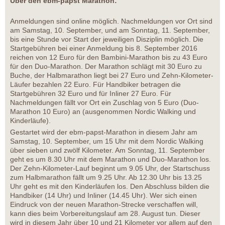
Über den ebm-papst Marathon:
Anmeldungen sind online möglich. Nachmeldungen vor Ort sind
am Samstag, 10. September, und am Sonntag, 11. September,
bis eine Stunde vor Start der jeweiligen Disziplin möglich. Die
Startgebühren bei einer Anmeldung bis 8. September 2016
reichen von 12 Euro für den Bambini-Marathon bis zu 43 Euro
für den Duo-Marathon. Der Marathon schlägt mit 30 Euro zu
Buche, der Halbmarathon liegt bei 27 Euro und Zehn-Kilometer-
Läufer bezahlen 22 Euro. Für Handbiker betragen die
Startgebühren 32 Euro und für Inliner 27 Euro. Für
Nachmeldungen fällt vor Ort ein Zuschlag von 5 Euro (Duo-
Marathon 10 Euro) an (ausgenommen Nordic Walking und
Kinderläufe).
Gestartet wird der ebm-papst-Marathon in diesem Jahr am
Samstag, 10. September, um 15 Uhr mit dem Nordic Walking
über sieben und zwölf Kilometer. Am Sonntag, 11. September
geht es um 8.30 Uhr mit dem Marathon und Duo-Marathon los.
Der Zehn-Kilometer-Lauf beginnt um 9.05 Uhr, der Startschuss
zum Halbmarathon fällt um 9.25 Uhr. Ab 12.30 Uhr bis 13.25
Uhr geht es mit den Kinderläufen los. Den Abschluss bilden die
Handbiker (14 Uhr) und Inliner (14.45 Uhr). Wer sich einen
Eindruck von der neuen Marathon-Strecke verschaffen will,
kann dies beim Vorbereitungslauf am 28. August tun. Dieser
wird in diesem Jahr über 10 und 21 Kilometer vor allem auf den