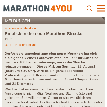
MELDUNGEN
ebm-papst Marathon
Einblick in die neue Marathon-Strecke
19.08.16
Quelle: Pressemitteilung
Der Vorbereitungslauf zum ebm-papst Marathon hat sich
als eigenes kleines Laufevent etabliert. Jahr für Jahr sind
mehr als 100 Läufer unterwegs, um in die Strecke
reinzuschnuppern. Dieses Mal, am Sonntag, 28. August
(Start um 8.30 Uhr), wird es ein ganz besonderer
Vorbereitungslauf. Denn er wird über einen Teil der neuen
Marathonstrecke führen und zwar auf zwei Längen: Zehn
und 21 Kilometer.
Wer Lust hat mitzumachen, kann einfach teilnehmen. Eine
Anmeldung ist nicht nötig. Neulinge und Stammgäste sind
gleichermaßen willkommen. Gestartet wird wie üblich am
Freibad in Niedernhall. Bei Kilometer fünf können sich die Läufer
dann kurzfristig noch entscheiden, ob sie die zehn Kilometer