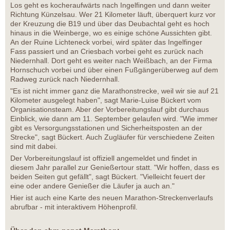
Los geht es kocheraufwärts nach Ingelfingen und dann weiter
Richtung Künzelsau. Wer 21 Kilometer läuft, überquert kurz vor
der Kreuzung die B19 und über das Deubachtal geht es hoch
hinaus in die Weinberge, wo es einige schöne Aussichten gibt.
An der Ruine Lichteneck vorbei, wird später das Ingelfinger
Fass passiert und an Criesbach vorbei geht es zurück nach
Niedernhall. Dort geht es weiter nach Weißbach, an der Firma
Hornschuch vorbei und über einen Fußgängerüberweg auf dem
Radweg zurück nach Niedernhall.
"Es ist nicht immer ganz die Marathonstrecke, weil wir sie auf 21
Kilometer ausgelegt haben", sagt Marie-Luise Bückert vom
Organisationsteam. Aber der Vorbereitungslauf gibt durchaus
Einblick, wie dann am 11. September gelaufen wird. "Wie immer
gibt es Versorgungsstationen und Sicherheitsposten an der
Strecke", sagt Bückert. Auch Zugläufer für verschiedene Zeiten
sind mit dabei.
Der Vorbereitungslauf ist offiziell angemeldet und findet in
diesem Jahr parallel zur Genießertour statt. "Wir hoffen, dass es
beiden Seiten gut gefällt", sagt Bückert. "Vielleicht feuert der
eine oder andere Genießer die Läufer ja auch an."
Hier ist auch eine Karte des neuen Marathon-Streckenverlaufs
abrufbar - mit interaktivem Höhenprofil.