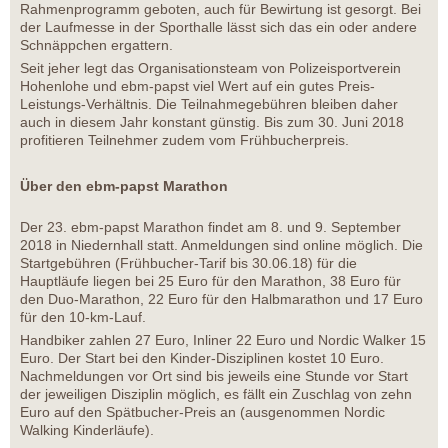
Rahmenprogramm geboten, auch für Bewirtung ist gesorgt. Bei
der Laufmesse in der Sporthalle lässt sich das ein oder andere
Schnäppchen ergattern.
Seit jeher legt das Organisationsteam von Polizeisportverein
Hohenlohe und ebm-papst viel Wert auf ein gutes Preis-
Leistungs-Verhältnis. Die Teilnahmegebühren bleiben daher
auch in diesem Jahr konstant günstig. Bis zum 30. Juni 2018
profitieren Teilnehmer zudem vom Frühbucherpreis.
Über den ebm-papst Marathon
Der 23. ebm-papst Marathon findet am 8. und 9. September
2018 in Niedernhall statt. Anmeldungen sind online möglich. Die
Startgebühren (Frühbucher-Tarif bis 30.06.18) für die
Hauptläufe liegen bei 25 Euro für den Marathon, 38 Euro für
den Duo-Marathon, 22 Euro für den Halbmarathon und 17 Euro
für den 10-km-Lauf.
Handbiker zahlen 27 Euro, Inliner 22 Euro und Nordic Walker 15
Euro. Der Start bei den Kinder-Disziplinen kostet 10 Euro.
Nachmeldungen vor Ort sind bis jeweils eine Stunde vor Start
der jeweiligen Disziplin möglich, es fällt ein Zuschlag von zehn
Euro auf den Spätbucher-Preis an (ausgenommen Nordic
Walking Kinderläufe).