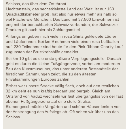
Schloss, das über dem Ort thront.
Liechtenstein, das sechstkleinste Land der Welt, ist nur 160
Quadradtkilometer groß, hat also nur etwas mehr als halb so
viel Fläche wie München. Das Land mit 37.500 Einwohnern ist
eng mit der benachbarten Schweiz verbunden, der Schweizer
Franken gilt auch hier als Zahlungsmittel.
Anfangs umgeben mich viele in rosa Shirts gekleidete Läufer
und Läuferinnen. Bei km 9 nehmen viele einen rosa Luftballon
auf. 230 Teilnehmer sind heute für den Pink Ribbon Charity Lauf
zugunsten der Brustkrebshilfe gemeldet.
Bei km 10 gibt es die erste größere Verpflegungsstelle. Danach
geht es durch die kleine Fußgängerzone, vorbei am modernen
Bau des Kunstmuseums, das unter anderem Bestandteile der
fürstlichen Sammlungen zeigt, die zu den ältesten
Privatsammlungen Europas zählen.
Bisher war unsere Strecke völlig flach, doch auf den restlichen
32 km geht es nun kräftig bergauf und bergab. Gleich am
Ortsrand von Vaduz wechseln wir fast übergangslos von der fast
ebenen Fußgängerzone auf eine steile Straße.
Blumengeschmückte Vorgärten und schöne Häuser lenken von
der Anstrengung des Aufstiegs ab. Oft sehen wir über uns das
Schloss.