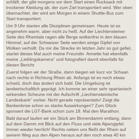
schläft, der gibt morgens vor dem Start einen Rucksack mit
trockener Kleidung ab, der zum Ziel transportiert wird. Wer oben
übernachtet, der wird am Morgen in einem Shuttle-Bus zum
Start transportiert.
Um 9 Uhr starten alle Disziplinen gemeinsam. Heute ist es
angenehm warm, aber nicht zu heiß. Auf der Liechtensteiner
Seite des Rheintals ragen alle Berge wolkenfrei in den blauen
Himmel, auf der Schweizer Seite werden einige Gipfel von
Wolken verhüllt. Da mir die Strecke im letzten Jahr so gut gefiel,
startet dieses Mal auch meine Freundin. Annette hat ebenfalls
meine „Lieblingskamera“ und fotografiert damit ebenfalls für
diesen Bericht.
Zuerst folgen wir der Straße, dann biegen wir kurz vor Schaan
nach rechts in Richtung Rhein ab. Anfangs ist es noch etwas
schwül, doch das ändert sich bald. Die Umgebung ist
landwirtschaftlich geprägt. Ich komme an einer sehr spartanisch
wirkenden Scheune mit der Aufschrift „Liechtensteinische
Landesbank“ vorbei. Nicht gerade repräsentativ! Zeigt die
Bankenkrise schon so starke Auswirkungen? Zum Glück
sponsert die LGT-Bank schon zum 18. Mal den Marathon.
Bald darauf laufen wir ein Stück am Binnendamm entlang, dann
auf dem Damm mit Blick auf den Fluss und viele Alpengipfel.
Immer wieder herrlich! Rechts neben uns fließt der Rhein auf
seinem Weg aus den Alpen heraus auf den noch etwa 40 km