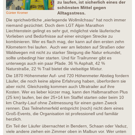
zu laufen, ist sicherlich eines der
schönsten Mittel gegen
Alltagsstress.
Günter Kromer
Die sprichwörtliche „eierlegende Wollmilchsau“ hat noch immer
niemand gezüchtet. Doch dem LGT Alpin Marathon
Liechtenstein gelingt es sehr gut, möglichst viele läuferische
Vorlieben und Bedürfnisse auf einer einzigen Strecke zu
kombinieren. Wer es flach mag, der kann auf den ersten zehn
Kilometern frei laufen. Auch wer am liebsten auf Straßen oder
Waldwegen mit nicht zu starker Steigung die Natur erkundet,
sollte unbedingt hier starten. Und für Trailrunner gibt es
unterwegs auch ein paar Pfade. 36 % Asphalt, 42 %
Naturstraße, 22 % Trail bietet die vielseitige Mixtur.
Die 1870 Höhenmeter Auf- und 720 Höhenmeter Abstieg fordern
Läufer, die noch keine alpine Erfahrung haben, überfordern sie
aber nicht. Gleichzeitig kommen auch Ultratrailer auf ihre
Kosten. Wer es lieber kürzer mag, kann den Halbmarathon Plus
(25 km) laufen, bei der 25+14 km Staffel starten oder beim 10
km Charity-Lauf ohne Zeitmessung für einen guten Zweck
rennen. Das Teilnehmerfeld entspricht (noch) nicht dem eines
Groß-Events, die Organisation ist professionell und familiär
herzlich.
Ein Teil der Läufer übernachtet in Bendern, Schaan oder Vaduz,
viele andere ziehen ein Zimmer oben in Malbun vor. Wer unten