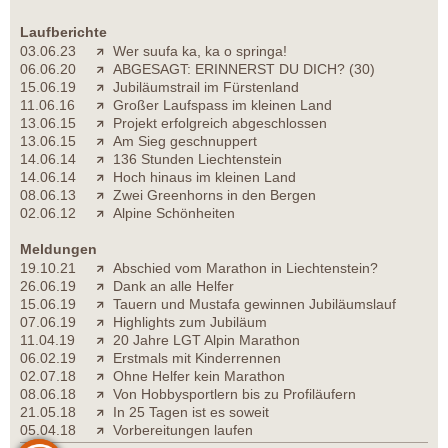
Laufberichte
03.06.23
Wer suufa ka, ka o springa!
06.06.20
ABGESAGT: ERINNERST DU DICH? (30)
15.06.19
Jubiläumstrail im Fürstenland
11.06.16
Großer Laufspass im kleinen Land
13.06.15
Projekt erfolgreich abgeschlossen
13.06.15
Am Sieg geschnuppert
14.06.14
136 Stunden Liechtenstein
14.06.14
Hoch hinaus im kleinen Land
08.06.13
Zwei Greenhorns in den Bergen
02.06.12
Alpine Schönheiten
Meldungen
19.10.21
Abschied vom Marathon in Liechtenstein?
26.06.19
Dank an alle Helfer
15.06.19
Tauern und Mustafa gewinnen Jubiläumslauf
07.06.19
Highlights zum Jubiläum
11.04.19
20 Jahre LGT Alpin Marathon
06.02.19
Erstmals mit Kinderrennen
02.07.18
Ohne Helfer kein Marathon
08.06.18
Von Hobbysportlern bis zu Profiläufern
21.05.18
In 25 Tagen ist es soweit
05.04.18
Vorbereitungen laufen