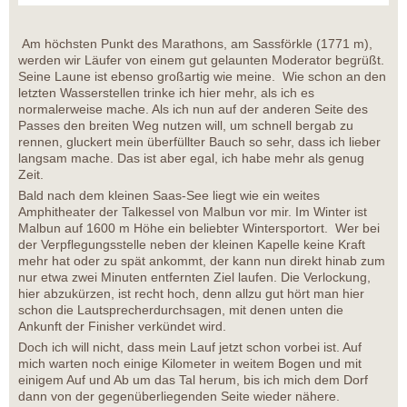
Am höchsten Punkt des Marathons, am Sassförkle (1771 m),
werden wir Läufer von einem gut gelaunten Moderator begrüßt.
Seine Laune ist ebenso großartig wie meine. Wie schon an den
letzten Wasserstellen trinke ich hier mehr, als ich es
normalerweise mache. Als ich nun auf der anderen Seite des
Passes den breiten Weg nutzen will, um schnell bergab zu
rennen, gluckert mein überfüllter Bauch so sehr, dass ich lieber
langsam mache. Das ist aber egal, ich habe mehr als genug
Zeit.
Bald nach dem kleinen Saas-See liegt wie ein weites
Amphitheater der Talkessel von Malbun vor mir. Im Winter ist
Malbun auf 1600 m Höhe ein beliebter Wintersportort. Wer bei
der Verpflegungsstelle neben der kleinen Kapelle keine Kraft
mehr hat oder zu spät ankommt, der kann nun direkt hinab zum
nur etwa zwei Minuten entfernten Ziel laufen. Die Verlockung,
hier abzukürzen, ist recht hoch, denn allzu gut hört man hier
schon die Lautsprecherdurchsagen, mit denen unten die
Ankunft der Finisher verkündet wird.
Doch ich will nicht, dass mein Lauf jetzt schon vorbei ist. Auf
mich warten noch einige Kilometer in weitem Bogen und mit
einigem Auf und Ab um das Tal herum, bis ich mich dem Dorf
dann von der gegenüberliegenden Seite wieder nähere.