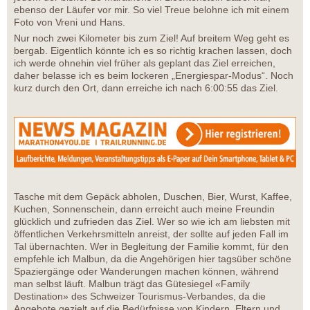
ebenso der Läufer vor mir. So viel Treue belohne ich mit einem
Foto von Vreni und Hans.
Nur noch zwei Kilometer bis zum Ziel! Auf breitem Weg geht es
bergab. Eigentlich könnte ich es so richtig krachen lassen, doch
ich werde ohnehin viel früher als geplant das Ziel erreichen,
daher belasse ich es beim lockeren „Energiespar-Modus“. Noch
kurz durch den Ort, dann erreiche ich nach 6:00:55 das Ziel.
Tasche mit dem Gepäck abholen, Duschen, Bier, Wurst, Kaffee,
Kuchen, Sonnenschein, dann erreicht auch meine Freundin
glücklich und zufrieden das Ziel. Wer so wie ich am liebsten mit
öffentlichen Verkehrsmitteln anreist, der sollte auf jeden Fall im
Tal übernachten. Wer in Begleitung der Familie kommt, für den
empfehle ich Malbun, da die Angehörigen hier tagsüber schöne
Spaziergänge oder Wanderungen machen können, während
man selbst läuft. Malbun trägt das Gütesiegel «Family
Destination» des Schweizer Tourismus-Verbandes, da die
Angebote gezielt auf die Bedürfnisse von Kindern, Eltern und