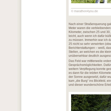
© marathon4you.de
Nach einer Straßenquerung gab
Meter waren die verbleibenden 
Kilometer, zwischen 25 und 30,
leicht, auch wenn ich dafür bü
zu müssen. Immerhin war ich da
25 nicht so sehr verwirrten (o
Berichterstattungen – weiß, d
Stellen, an welchen es die kle
unübersehbar deutlich ausgesch
Das Feld war mittlerweile orde
Gesprächsmöglichkeiten. Dafür
weitern Verpflegung konnte ges
es dann für die letzten Kilome
der Sonne ausgesetzt, dafür wu
kam „die Burg“ ins Blickfeld, e
und dieser wunderschöne Erleb