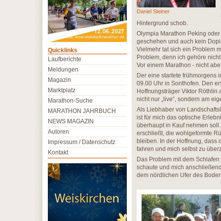
Daniel Steiner
Hintergrund schob.
Olympia Marathon Peking oder A
geschehen und auch kein Doping
Vielmehr tat sich ein Problem 
Quicklinks
Problem, denn ich gehöre nicht
Laufberichte
Vor einem Marathon - nicht abe
Meldungen
Der eine startete frühmorgens
Magazin
09.00 Uhr in Sonthofen. Den e
Marktplatz
Hoffnungsträger Viktor Röthli
nicht nur „live“, sondern am ei
Marathon-Suche
Als Liebhaber von Landschaftsl
MARATHON JAHRBUCH
ist für mich das optische Erlebn
NEWS MAGAZIN
überhaupt in Kauf nehmen soll
Autoren
erschließt, die wohlgeformte Rü
bleiben. In der Hoffnung, dass
Impressum / Datenschutz
fahren und mich selbst zu über
Kontakt
Das Problem mit dem Schlafen l
schaute und mich anschließend 
dem nördlichen Ufer des Bodens