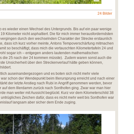
24 Bilder
 es wieder einen Wechsel des Untergrunds. Bis auf ein paar wenige
19 Kilometer nicht asphaltiert. Die für mich immer herausforderndsten
 vergingen durch den wechselnden Charakter der Strecke erstaunlich
ßte, dass ich kurz vorher meinte, Antons Tempoverschärfung mitmachen
mit so beschäftigt, dass mich die vertauschten Kilometertafeln 24 und
bwohl sogar ich – entgegen anders lautenden mathematischen
ass die 25 nach der 24 kommen müsste). Zudem waren sonst auch die
inste Unsicherheit über den Streckenverlauf hätte geben können,
ildert.
ntlich auseinandergezogen und es boten sich nicht mehr viele
 war schon der Wendepunkt beim Illerursprung erreicht und nach einer
tärkt der letzte Anstieg nach Rubi in Angriff genommen werden, bevor
ter auf dem Illerdamm zurück nach Sonthofen ging. Zwar war man hier
rde man weiter mit Aussicht beglückt. Kurz vor dem Kilometerschild 38
in untrügliches Zeichen dafür, dass es nicht mehr weit bis Sonthofen war
nislauf langsam aber sicher dem Ende zuging.