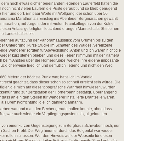
 dem noch etwas dichter beieinander liegenden Läuferfeld hatten die
noch nicht vielen Läufern die Puste geraubt und so blieb genügend
 hier und dort. Ein paar Worte mit Wolfgang, der schon über 50
Panorama Marathon als Einstieg ins Abenteuer Bergmarathon gewählt
ernmarathon, mit Jürgen, der mit vielen Teamkollegen von der Kölner
diesen Anlass gefertigten, leuchtend orangen Mannschafts-Shirt einen
ie Landschaft setzte.
ieder neu auftat und der Panoramaausblick vom Grünten bis zu den
er Untergrund, kurze Stücke im Schatten des Waldes, vereinzelte
ende Wanderer sorgten für Abwechslung. Anton und ich waren nicht die
 wieder kurz stehen blieben und diese Ferienstimmung mit der Kamera
Kuh beim Anstieg über die Hörnergruppe, welche ihre eigene imposante
lücklicherweise friedlich und gemütlich liegend und nicht den Weg
660 Metern der höchste Punkt war, hatte ich im Vorfeld
 recht geachtet, dass dieser schon so schnell erreicht sein würde. Die
ügler, die mich auf diese topografische Wahrheit hinwiesen, wurden
treckenführung zur Bergstation der Hörnerbahn bestätigt. Überhängend
r dass an einigen Stellen für Wanderer installierte Drahtseile waren.
als Bremsvorrichtung, die ich dankend annahm.
s eben war und man den Becher gerade halten konnte, ohne dass
re, war auch wieder ein Verpflegungsposten mit gut gelaunten
en von einer kurzen Gegensteigung zum Berghaus Schwaben hoch, nur
n Sachen Profil. Der Weg hinunter durch das Bolgental war wieder
cker rollen zu lassen. Wer den Hinweis auf der Webseite für diesen
sich nicht zum Rasen verleiten ließ, war für die zweite Streckenhälfte