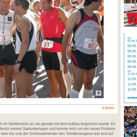
04. -
05.09.
05.09
05.09
05.09
05.09
06.09
10. -
12.09.
12.09
12.09
12.09
weite
9 Bilder
ich im Startbereich an, wo gerade mit dem Aufbau begonnen wurde. Es
m Besitz meiner Startunterlagen und konnte mich um ein neues Problem
 kein Klo und der Schlüsselmeister des Toilettenwagens war erst auf