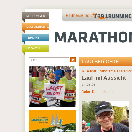
MELDUNGEN
LAUFBERICHTE
TERMINE
MAGAZIN
LAUFBERICHTE
Allgäu Panorama Maratho
Lauf mit Aussicht
24.08.08
Autor:
Daniel Steiner