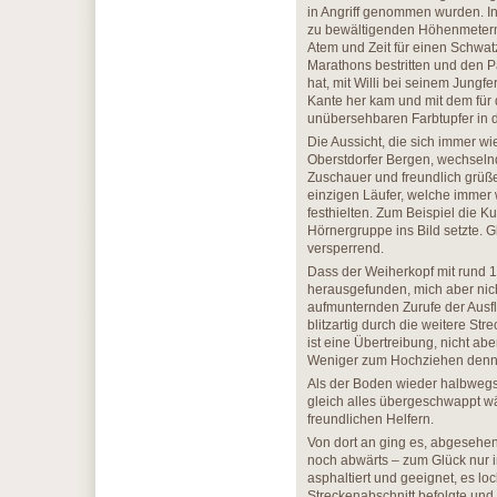
in Angriff genommen wurden. In
zu bewältigenden Höhenmetern 
Atem und Zeit für einen Schwatz
Marathons bestritten und den 
hat, mit Willi bei seinem Jungf
Kante her kam und mit dem für 
unübersehbaren Farbtupfer in d
Die Aussicht, die sich immer w
Oberstdorfer Bergen, wechselnd
Zuschauer und freundlich grüß
einzigen Läufer, welche immer
festhielten. Zum Beispiel die 
Hörnergruppe ins Bild setzte. G
versperrend.
Dass der Weiherkopf mit rund 1
herausgefunden, mich aber nicht
aufmunternden Zurufe der Ausfl
blitzartig durch die weitere S
ist eine Übertreibung, nicht abe
Weniger zum Hochziehen denn 
Als der Boden wieder halbweg
gleich alles übergeschwappt wä
freundlichen Helfern.
Von dort an ging es, abgeseh
noch abwärts – zum Glück nur i
asphaltiert und geeignet, es lo
Streckenabschnitt befolgte und 