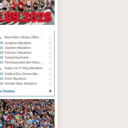
Mayrhofen Ultraks Zillert...
26
.26
Jungfrau-Marathon
.26
Usedom-Marathon
.26
Fehmarn-Marathon
.26
Torlauf Dachstein
.26
Flensburg liebt dich Mara...
Kopie von P-Weg Marathon
26
.26
Südtirol Drei Zinnen Alpi...
.26
Erfurt Marathon
.26
Scholle Natur Marathon
re Termine