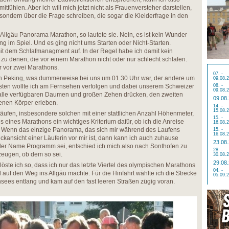
mitfühlen. Aber ich will mich jetzt nicht als Frauenversteher darstellen,
sondern über die Frage schreiben, die sogar die Kleiderfrage in den
llgäu Panorama Marathon, so lautete sie. Nein, es ist kein Wunder
 im Spiel. Und es ging nicht ums Starten oder Nicht-Starten.
mit dem Schlafmanagment auf. In der Regel habe ich damit kein
 zu denen, die vor einem Marathon nicht oder nur schlecht schlafen.
r vor zwei Marathons.
07. -
 in Peking, was dummerweise bei uns um 01.30 Uhr war, der andere um
09.08.
rsten wollte ich am Fernsehen verfolgen und dabei unserem Schweizer
08. -
09.08.
n alle verfügbaren Daumen und großen Zehen drücken, den zweiten
09.08
genen Körper erleben.
14. -
15.08.
äufen, insbesondere solchen mit einer stattlichen Anzahl Höhenmeter,
15. -
is eines Marathons ein wichtiges Kriterium dafür, ob ich die Anreise
16.08.
. Wenn das einzige Panorama, das sich mir während des Laufens
15. -
16.08.
ckansicht einer Läuferin vor mir ist, dann kann ich auch zuhause
23.08
 der Name Programm sei, entschied ich mich also nach Sonthofen zu
28. -
zeugen, ob dem so sei.
30.08.
29.08
öste ich so, dass ich nur das letzte Viertel des olympischen Marathons
04. -
auf den Weg ins Allgäu machte. Für die Hinfahrt wählte ich die Strecke
05.09.
ees entlang und kam auf den fast leeren Straßen zügig voran.