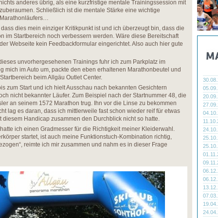
 nichts anderes übrig, als eine kurzfristige mentale Trainingssession mit
zuberaumen. Schließlich ist die mentale Stärke eine wichtige
 Marathonläufers…
dass dies mein einziger Kritikpunkt ist und ich überzeugt bin, dass die
tion im Startbereich noch verbessern werden. Wäre diese Bereitschaft
 der Webseite kein Feedbackformular eingerichtet. Also auch hier gute
dieses unvorhergesehenen Trainings fuhr ich zum Parkplatz im
g mich im Auto um, packte den eben erhaltenen Marathonbeutel und
Startbereich beim Allgäu Outlet Center.
30.08
bis zum Start und ich hielt Ausschau nach bekannten Gesichtern
05.09
och nicht bekannter Läufer. Zum Beispiel nach der Startnummer 48, die
20.09
isler an seinem 1572 Marathon trug. Ihn vor die Linse zu bekommen
27.09
cht lag es daran, dass ich mittlerweile fast schon wieder reif für etwas
04.10
it diesem Handicap zusammen den Durchblick nicht so hatte.
11.10
atte ich einen Gradmesser für die Richtigkeit meiner Kleiderwahl.
24.10
körper startet, ist auch meine Funktionstuch-Kombination richtig,
25.10
ezogen“, reimte ich mir zusammen und nahm es in dieser Frage
25.10
01.11
09.11
06.12
06.12
13.12
07.03
19.04
24.04