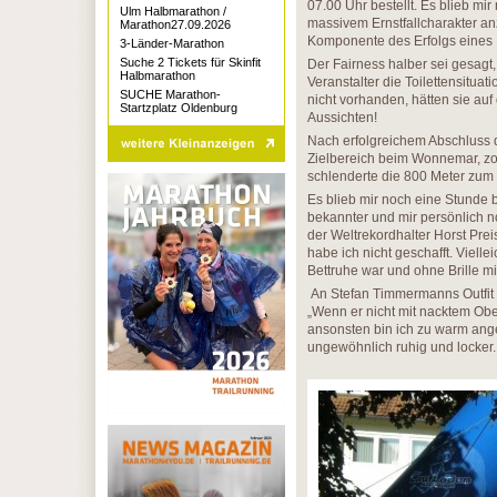
07.00 Uhr bestellt. Es blieb mir
Ulm Halbmarathon /
massivem Ernstfallcharakter an
Marathon27.09.2026
Komponente des Erfolgs eines
3-Länder-Marathon
Suche 2 Tickets für Skinfit
Der Fairness halber sei gesagt, 
Halbmarathon
Veranstalter die Toilettensitua
SUCHE Marathon-
nicht vorhanden, hätten sie auf
Startzplatz Oldenburg
Aussichten!
Nach erfolgreichem Abschluss 
Zielbereich beim Wonnemar, zo
schlenderte die 800 Meter zum 
Es blieb mir noch eine Stunde 
bekannter und mir persönlich n
der Weltrekordhalter Horst Pre
habe ich nicht geschafft. Viellei
Bettruhe war und ohne Brille m
An Stefan Timmermanns Outfit h
„Wenn er nicht mit nacktem Ober
ansonsten bin ich zu warm ang
ungewöhnlich ruhig und locker.