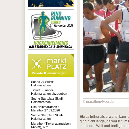
Suche 2x Skinfit-
Halbmarathon
Ticket 3-Länder-
Halbmarathon abzugeben
Suche Startplatz Skinfit
© marathon4you.de
Halbmarathon
Ulm Halbmarathon /
Marathon27.09.2026
Suche Startplatz Skinfit
Etwas früher als erwartet kam 
Halbmarathon
ging nicht lange, da war ich i
Marathon-Ticket abzugeben
kümmern: Weit und breit gab es
(42km), 60€