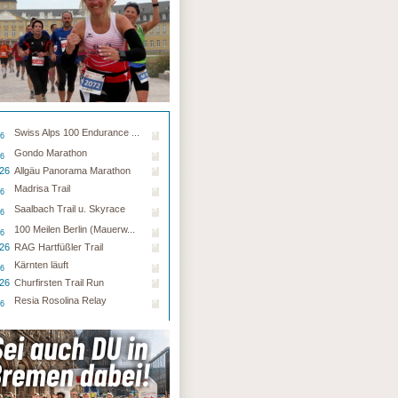
Swiss Alps 100 Endurance ...
26
Gondo Marathon
26
.26
Allgäu Panorama Marathon
Madrisa Trail
26
Saalbach Trail u. Skyrace
26
100 Meilen Berlin (Mauerw...
26
.26
RAG Hartfüßler Trail
Kärnten läuft
26
.26
Churfirsten Trail Run
Resia Rosolina Relay
26