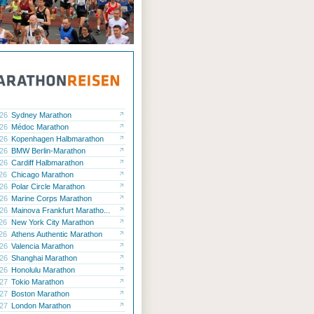
.26
Sydney Marathon
.26
Médoc Marathon
.26
Kopenhagen Halbmarathon
.26
BMW Berlin-Marathon
.26
Cardiff Halbmarathon
.26
Chicago Marathon
.26
Polar Circle Marathon
.26
Marine Corps Marathon
.26
Mainova Frankfurt Maratho...
.26
New York City Marathon
.26
Athens Authentic Marathon
.26
Valencia Marathon
.26
Shanghai Marathon
.26
Honolulu Marathon
.27
Tokio Marathon
.27
Boston Marathon
.27
London Marathon