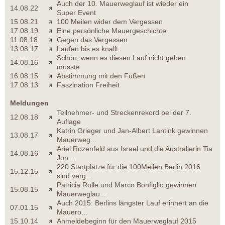
Auch der 10. Mauerweglauf ist wieder ein
14.08.22
Super Event
15.08.21
100 Meilen wider dem Vergessen
17.08.19
Eine persönliche Mauergeschichte
11.08.18
Gegen das Vergessen
13.08.17
Laufen bis es knallt
Schön, wenn es diesen Lauf nicht geben
14.08.16
müsste
16.08.15
Abstimmung mit den Füßen
17.08.13
Faszination Freiheit
Meldungen
Teilnehmer- und Streckenrekord bei der 7.
12.08.18
Auflage
Katrin Grieger und Jan-Albert Lantink gewinnen
13.08.17
Mauerweg...
Ariel Rozenfeld aus Israel und die Australierin Tia
14.08.16
Jon...
220 Startplätze für die 100Meilen Berlin 2016
15.12.15
sind verg...
Patricia Rolle und Marco Bonfiglio gewinnen
15.08.15
Mauerweglau...
Auch 2015: Berlins längster Lauf erinnert an die
07.01.15
Mauero...
15.10.14
Anmeldebeginn für den Mauerweglauf 2015