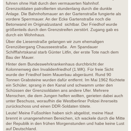
fuhren ohne Halt durch den vermauerten Nahnhof.
Grenzsoldaten patrollierten stundenlang durch die dunkle
Anlage. Die Bahnhofsmauer an der Gartenstraße fungierte als
vordere Sperrmauer. An der Ecke Gartenstraße noch die
Betonwand im Originalzustand sichtbar. Der Friedhof wurde
größenteils durch den Grenzstreifen zerstört. Zugang gab es
durch ein Wohnhaus.
Über die Liesenstraße gelangen wir zum ehemaligen
Grenzübergang Chausseestraße. Am Spandauer
Schifffahrtskanal starb Günter Litfin, der erste Tote nach dem
Bau der Mauer.
Hinter dem Bundeswehrkrankenhaus durchbricht der
Kolonnenweg den Invalidenfriedhof (1.WK). Für freie Sicht
wurde der Friedhof beim Mauerbau abgeräumt. Rund 90
Tonnen Grabsteine wurden dafür entfernt. Im Mai 1962 flüchtete
ein Schüler, sprang in den Kanal und schwamm unter den
Schüssen der Grenzsoldaten ans andere Ufer. Mehrere
Menschen, die dem Jungen helfen wollten, gerieten dabei auch
unter Beschuss, woraufhin die Westberliner Polizei ihrerseits
zurückschoss und einen DDR-Soldaten tötete.
Leute! Meine Fußsohlen haben sich abgelöst, meine Haut
brennt in unangenehmen Bereichen, ich wackele durch die Mitte
der Republik in den frühen Morgenstunden und habe keine Lust
auf Deutschland.