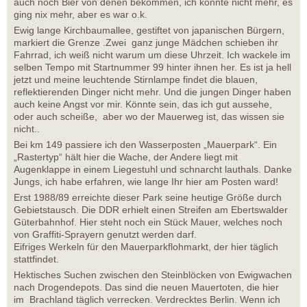
auch noch Bier von denen bekommen, ich konnte nicht mehr, es
ging nix mehr, aber es war o.k.
Ewig lange Kirchbaumallee, gestiftet von japanischen Bürgern,
markiert die Grenze .Zwei ganz junge Mädchen schieben ihr
Fahrrad, ich weiß nicht warum um diese Uhrzeit. Ich wackele im
selben Tempo mit Startnummer 99 hinter ihnen her. Es ist ja hell
jetzt und meine leuchtende Stirnlampe findet die blauen,
reflektierenden Dinger nicht mehr. Und die jungen Dinger haben
auch keine Angst vor mir. Könnte sein, das ich gut aussehe,
oder auch scheiße, aber wo der Mauerweg ist, das wissen sie
nicht..
Bei km 149 passiere ich den Wasserposten „Mauerpark“. Ein
„Rastertyp“ hält hier die Wache, der Andere liegt mit
Augenklappe in einem Liegestuhl und schnarcht lauthals. Danke
Jungs, ich habe erfahren, wie lange Ihr hier am Posten ward!
Erst 1988/89 erreichte dieser Park seine heutige Größe durch
Gebietstausch. Die DDR erhielt einen Streifen am Ebertswalder
Güterbahnhof. Hier steht noch ein Stück Mauer, welches noch
von Graffiti-Sprayern genutzt werden darf.
Eifriges Werkeln für den Mauerparkflohmarkt, der hier täglich
stattfindet.
Hektisches Suchen zwischen den Steinblöcken von Ewigwachen
nach Drogendepots. Das sind die neuen Mauertoten, die hier
im Brachland täglich verrecken. Verdrecktes Berlin. Wenn ich