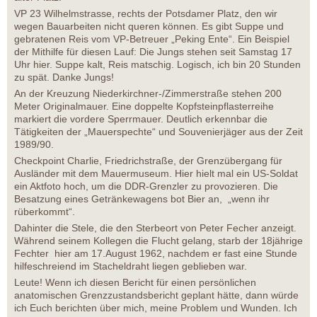
VP 23 Wilhelmstrasse, rechts der Potsdamer Platz, den wir
wegen Bauarbeiten nicht queren können. Es gibt Suppe und
gebratenen Reis vom VP-Betreuer „Peking Ente“. Ein Beispiel
der Mithilfe für diesen Lauf: Die Jungs stehen seit Samstag 17
Uhr hier. Suppe kalt, Reis matschig. Logisch, ich bin 20 Stunden
zu spät. Danke Jungs!
An der Kreuzung Niederkirchner-/Zimmerstraße stehen 200
Meter Originalmauer. Eine doppelte Kopfsteinpflasterreihe
markiert die vordere Sperrmauer. Deutlich erkennbar die
Tätigkeiten der „Mauerspechte“ und Souvenierjäger aus der Zeit
1989/90.
Checkpoint Charlie, Friedrichstraße, der Grenzübergang für
Ausländer mit dem Mauermuseum. Hier hielt mal ein US-Soldat
ein Aktfoto hoch, um die DDR-Grenzler zu provozieren. Die
Besatzung eines Getränkewagens bot Bier an, „wenn ihr
rüberkommt“.
Dahinter die Stele, die den Sterbeort von Peter Fecher anzeigt.
Während seinem Kollegen die Flucht gelang, starb der 18jährige
Fechter hier am 17.August 1962, nachdem er fast eine Stunde
hilfeschreiend im Stacheldraht liegen geblieben war.
Leute! Wenn ich diesen Bericht für einen persönlichen
anatomischen Grenzzustandsbericht geplant hätte, dann würde
ich Euch berichten über mich, meine Problem und Wunden. Ich