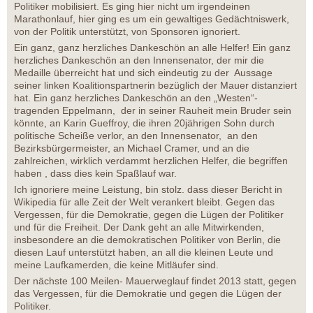
Politiker mobilisiert. Es ging hier nicht um irgendeinen
Marathonlauf, hier ging es um ein gewaltiges Gedächtniswerk,
von der Politik unterstützt, von Sponsoren ignoriert.
Ein ganz, ganz herzliches Dankeschön an alle Helfer! Ein ganz
herzliches Dankeschön an den Innensenator, der mir die
Medaille überreicht hat und sich eindeutig zu der Aussage
seiner linken Koalitionspartnerin bezüglich der Mauer distanziert
hat. Ein ganz herzliches Dankeschön an den „Westen“-
tragenden Eppelmann, der in seiner Rauheit mein Bruder sein
könnte, an Karin Gueffroy, die ihren 20jährigen Sohn durch
politische Scheiße verlor, an den Innensenator, an den
Bezirksbürgermeister, an Michael Cramer, und an die
zahlreichen, wirklich verdammt herzlichen Helfer, die begriffen
haben , dass dies kein Spaßlauf war.
Ich ignoriere meine Leistung, bin stolz. dass dieser Bericht in
Wikipedia für alle Zeit der Welt verankert bleibt. Gegen das
Vergessen, für die Demokratie, gegen die Lügen der Politiker
und für die Freiheit. Der Dank geht an alle Mitwirkenden,
insbesondere an die demokratischen Politiker von Berlin, die
diesen Lauf unterstützt haben, an all die kleinen Leute und
meine Laufkamerden, die keine Mitläufer sind.
Der nächste 100 Meilen- Mauerweglauf findet 2013 statt, gegen
das Vergessen, für die Demokratie und gegen die Lügen der
Politiker.