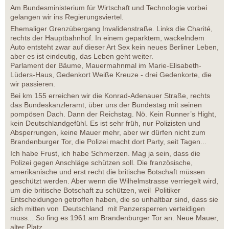
Am Bundesministerium für Wirtschaft und Technologie vorbei
gelangen wir ins Regierungsviertel.
Ehemaliger Grenzübergang Invalidenstraße. Links die Charité,
rechts der Hauptbahnhof. In einem geparktem, wackelndem
Auto entsteht zwar auf dieser Art Sex kein neues Berliner Leben,
aber es ist eindeutig, das Leben geht weiter.
Parlament der Bäume, Mauermahnmal im Marie-Elisabeth-
Lüders-Haus, Gedenkort Weiße Kreuze - drei Gedenkorte, die
wir passieren.
Bei km 155 erreichen wir die Konrad-Adenauer Straße, rechts
das Bundeskanzleramt, über uns der Bundestag mit seinen
pompösen Dach. Dann der Reichstag. Nö. Kein Runner’s Hight,
kein Deutschlandgefühl. Es ist sehr früh, nur Polizisten und
Absperrungen, keine Mauer mehr, aber wir dürfen nicht zum
Brandenburger Tor, die Polizei macht dort Party, seit Tagen...
Ich habe Frust, ich habe Schmerzen. Mag ja sein, dass die
Polizei gegen Anschläge schützen soll. Die französische,
amerikanische und erst recht die britische Botschaft müssen
geschützt werden. Aber wenn die Wilhelmstrasse verriegelt wird,
um die britische Botschaft zu schützen, weil Politiker
Entscheidungen getroffen haben, die so unhaltbar sind, dass sie
sich mitten von Deutschland mit Panzersperren verteidigen
muss... So fing es 1961 am Brandenburger Tor an. Neue Mauer,
alter Platz.