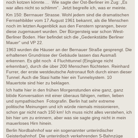
noch kotzen könnte.... Wie sagte der Ost-Berliner im Zug: „Es
war alles nicht so schlimm“. Jetzt begreife ich, was er meinte.
Km 150: Berrnauer Strasse. Wohl jedem sind die dramatischen
Fernsehbilder vom 17.August 1961 bekannt, als die Menschen
noch im letzten Augenblick aus den Fenstern sprangen, bevor
diese zugemauert wurden. Der Bürgersteig war schon West-
Berliner Boden. Hier befindet sich die „Gedenkstätte Berliner
Mauer“ und VP 22.
1963 wurden die Häuser an der Bernauer Straße gesprengt. Die
erhaltenen Grundrisse der Gebäude lassen das Ausmaß
erkennen. Es gibt noch 4 Fluchttunnel (Eingänge nicht
erkennbar), durch die über 200 Menschen flüchteten. Reinhard
Furrer, der erste westdeutsche Astronaut floh durch einen dieser
Tunnel. Auch die Stasi hatte hier ein Tunnelsystem. 10
Mauertote sind hier zu beklagen.
Ich hatte hier in den frühen Morgenstunden eine ganz, ganz
blöde Konversation mit einer überaus fähigen, netten, lieben
und sympathischen Fotografin. Berlin hat sehr extreme
politische Meinungen und ich würde niemals missionieren,
schon gar nicht nach 150 km! Ich muss nicht alles verstehen, ich
bin hier um zu erinnern, aber was sie sagte ging nicht in mein
mauerloses Hirn hinein.
Berlin Nordbahnhof war ein sogenannter unterirdischer
Geisterbahnhof. Die unterirdisch verkehrenden S-Bahnzüge