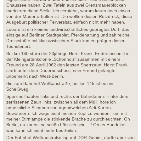
Chaussee haben. Zwei Tafeln aus zwei Grenzmauerblöcken
markieren diese Stelle. Ich verstehe, warum kaum noch etwas
von der Mauer erhalten ist. Die wollten diesen Rotzdreck, diese
Ausgeburt politischer Perversität, einfach nicht mehr haben.
Lübars ist ein kleines landwirtschaftliches geprägtes Dorf, das
einzige auf Berliner Stadtgebiet. Pferdehaltung und zahlreiche
Dreiseithöfe mit klassizistischen Stuckfronten prägen diesen
Touristenort.
Bei km 140 starb der 20jährige Horst Frank. Er durchschnitt in
der Kleingartenkolonie „Schönholz“ zusammen mit einem
Freund am 28.April 1962 den letzten Sperrzaun. Horst Frank
starb unter dem Dauerbeschuss, sein Freund gelangte
unbemerkt nach West-Berlin.
Bis zum Bahnhof Wollkanstraße, bei km 145 ist es ein
Scheißweg.
Sperrmüllhaufen links und rechts der Bahndamm. Hinter dem
zerrissenen Zaun links, zwischen all dem Müll, höre ich
unheimliche Stimmen von irgendwelchen Aldi-Karton-
Bewohnern. Ich wage nicht meinen Kopf zu wenden, um mit
meiner Stirnlampe die stinkende Brache zu durchleuchten. Oh
Berlin, du kannst so schön hässlich sein....! Ob es Hundekot
war, kann ich nicht mehr beurteilen.
Der Bahnhof Wollkanstraße lag auf DDR-Gebiet, durfte aber von