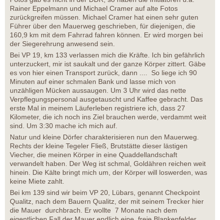
Rainer Eppelmann und Michael Cramer auf alte Fotos
zurückgreifen müssen. Michael Cramer hat einen sehr guten
Führer über den Mauerweg geschrieben, für diejenigen, die
160,9 km mit dem Fahrrad fahren können. Er wird morgen bei
der Siegerehrung anwesend sein.
Bei VP 19, km 133 verlassen mich die Kräfte. Ich bin gefährlich
unterzuckert, mir ist saukalt und der ganze Körper zittert. Gäbe
es von hier einen Transport zurück, dann .... So liege ich 90
Minuten auf einer schmalen Bank und lasse mich von
unzähligen Mücken aussaugen. Um 3 Uhr wird das nette
Verpflegungspersonal ausgetauscht und Kaffee gebracht. Das
erste Mal in meinem Läuferleben registriere ich, dass 27
Kilometer, die ich noch ins Ziel brauchen werde, verdammt weit
sind. Um 3:30 mache ich mich auf.
Natur und kleine Dörfer charakterisieren nun den Mauerweg.
Rechts der kleine Tegeler Fließ, Brutstätte dieser lästigen
Viecher, die meinen Körper in eine Quaddellandschaft
verwandelt haben. Der Weg ist schmal, Goldähren reichen weit
hinein. Die Kälte bringt mich um, der Körper will loswerden, was
keine Miete zahlt.
Bei km 139 sind wir beim VP 20, Lübars, genannt Checkpoint
Qualitz, nach dem Bauern Qualitz, der mit seinem Trecker hier
die Mauer durchbrach. Er wollte 7 Monate nach dem
eigentlichen Fall der Mauer endlich eine freie Blankenfelder