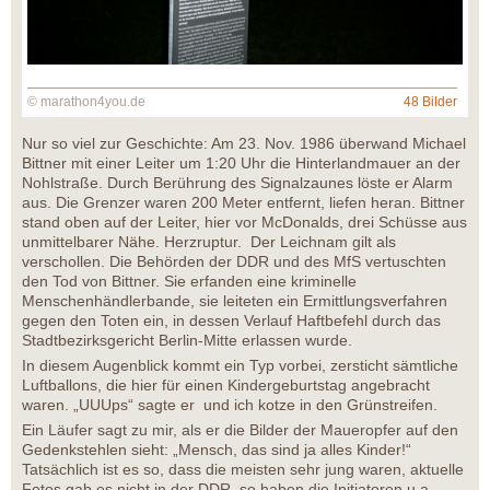
© marathon4you.de
48 Bilder
Nur so viel zur Geschichte: Am 23. Nov. 1986 überwand Michael
Bittner mit einer Leiter um 1:20 Uhr die Hinterlandmauer an der
Nohlstraße. Durch Berührung des Signalzaunes löste er Alarm
aus. Die Grenzer waren 200 Meter entfernt, liefen heran. Bittner
stand oben auf der Leiter, hier vor McDonalds, drei Schüsse aus
unmittelbarer Nähe. Herzruptur. Der Leichnam gilt als
verschollen. Die Behörden der DDR und des MfS vertuschten
den Tod von Bittner. Sie erfanden eine kriminelle
Menschenhändlerbande, sie leiteten ein Ermittlungsverfahren
gegen den Toten ein, in dessen Verlauf Haftbefehl durch das
Stadtbezirksgericht Berlin-Mitte erlassen wurde.
In diesem Augenblick kommt ein Typ vorbei, zersticht sämtliche
Luftballons, die hier für einen Kindergeburtstag angebracht
waren. „UUUps“ sagte er und ich kotze in den Grünstreifen.
Ein Läufer sagt zu mir, als er die Bilder der Maueropfer auf den
Gedenkstehlen sieht: „Mensch, das sind ja alles Kinder!“
Tatsächlich ist es so, dass die meisten sehr jung waren, aktuelle
Fotos gab es nicht in der DDR, so haben die Initiatoren u.a.