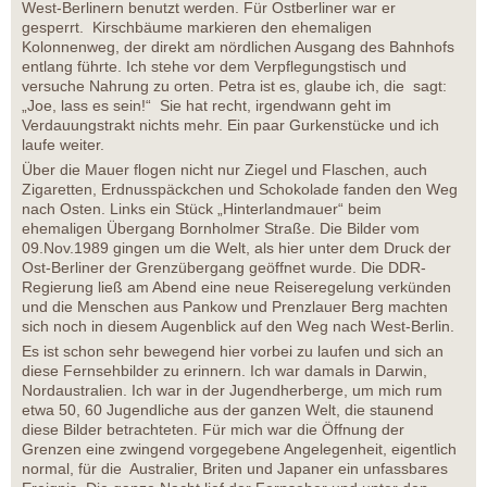
West-Berlinern benutzt werden. Für Ostberliner war er
gesperrt. Kirschbäume markieren den ehemaligen
Kolonnenweg, der direkt am nördlichen Ausgang des Bahnhofs
entlang führte. Ich stehe vor dem Verpflegungstisch und
versuche Nahrung zu orten. Petra ist es, glaube ich, die sagt:
„Joe, lass es sein!“ Sie hat recht, irgendwann geht im
Verdauungstrakt nichts mehr. Ein paar Gurkenstücke und ich
laufe weiter.
Über die Mauer flogen nicht nur Ziegel und Flaschen, auch
Zigaretten, Erdnusspäckchen und Schokolade fanden den Weg
nach Osten. Links ein Stück „Hinterlandmauer“ beim
ehemaligen Übergang Bornholmer Straße. Die Bilder vom
09.Nov.1989 gingen um die Welt, als hier unter dem Druck der
Ost-Berliner der Grenzübergang geöffnet wurde. Die DDR-
Regierung ließ am Abend eine neue Reiseregelung verkünden
und die Menschen aus Pankow und Prenzlauer Berg machten
sich noch in diesem Augenblick auf den Weg nach West-Berlin.
Es ist schon sehr bewegend hier vorbei zu laufen und sich an
diese Fernsehbilder zu erinnern. Ich war damals in Darwin,
Nordaustralien. Ich war in der Jugendherberge, um mich rum
etwa 50, 60 Jugendliche aus der ganzen Welt, die staunend
diese Bilder betrachteten. Für mich war die Öffnung der
Grenzen eine zwingend vorgegebene Angelegenheit, eigentlich
normal, für die Australier, Briten und Japaner ein unfassbares