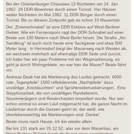
Bei der Orianienburger Chaussee 13 flüchteten am 24. Jan
1962 28 DDR-Bewohner durch einen Tunnel. Vier Häuser
weiter flüchteten im Mai 1962 11 DDR-Bürger durch einen
Tunnel. Bis zu diesem Zeitpunkt gab es schon 10 Mauertote.
Der „Entenschnabel“ ist eine DDR Exklave auf West-Berliner
Gebiet. Wie ein Fersensporn ragt der DDR-Schnabel auf einer
Breite von 100 Metern nach West-Berlin hinein. Die Straße „Am
Sandkrug“ ist auch noch heute eine Sackgasse und etwa 500
Meter lang. In Hermsdorf biegt der Mauerweg nach Westen ab,
wir wechseln mehrfach auf ehemalige DDR Seite und zurück.
Ich habe hier ein paar Probleme mit der Wegmarkierung, es
geht ja durch Wohngebiete, wo war hier die Mauer? Beate fährt
vor.
Andreas Deak hat die Markierung des Laufes gemacht. 4000
rote „Tagespfeile“ 1500 reflektierende „Nachtpfeile“ dazu
unzählige „Knickleuchten“ und Sprühkreidemarkierungen.. Eine
Sisyphosarbeit, die von unzähligen Randalierern,
Souvenierjägern und Revierchaoten torpediert wurde. Nur wer
schon einmal so einen Lauf mitgemacht hat, die ganze Nacht im
Läufertran durch die Gassen geirrt ist, der weiß, wie
überlebenswichtig die Markierungen sind. Danke!
Beate muss nach Hause, ich bin wieder allein.
Bei km 131 starb am 25.12.52, also vor dem Mauerbau, ein
West-Berliner Polizist durch die Kugel eines sowjetischen