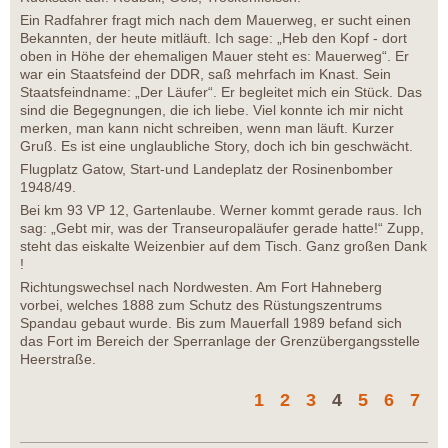
Ein Radfahrer fragt mich nach dem Mauerweg, er sucht einen
Bekannten, der heute mitläuft. Ich sage: „Heb den Kopf - dort
oben in Höhe der ehemaligen Mauer steht es: Mauerweg“. Er
war ein Staatsfeind der DDR, saß mehrfach im Knast. Sein
Staatsfeindname: „Der Läufer“. Er begleitet mich ein Stück. Das
sind die Begegnungen, die ich liebe. Viel konnte ich mir nicht
merken, man kann nicht schreiben, wenn man läuft. Kurzer
Gruß. Es ist eine unglaubliche Story, doch ich bin geschwächt.
Flugplatz Gatow, Start-und Landeplatz der Rosinenbomber
1948/49.
Bei km 93 VP 12, Gartenlaube. Werner kommt gerade raus. Ich
sag: „Gebt mir, was der Transeuropaläufer gerade hatte!“ Zupp,
steht das eiskalte Weizenbier auf dem Tisch. Ganz großen Dank
!
Richtungswechsel nach Nordwesten. Am Fort Hahneberg
vorbei, welches 1888 zum Schutz des Rüstungszentrums
Spandau gebaut wurde. Bis zum Mauerfall 1989 befand sich
das Fort im Bereich der Sperranlage der Grenzübergangsstelle
Heerstraße.
1
2
3
4
5
6
7