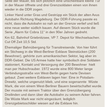
Seite der Mauer, bis sich plötzlich eine unscheinbare kleine Tür
in der Mauer öffnete und drei Grenzsoldaten einen von ihnen
wieder in die DDR zogen.
Linker Hand unter Gras und Gestrüpp ein Stück der alten Avus
Autobahn Richtung Magdeburg. Der DDR-Führung passte es
nicht, dass die Autobahn so nah an der Grenze verlief und ließ
eine neue weiter südlich bauen. Auf diesem Stück wurde die
Serie „Alarm für Cobra 11“ in den 90er Jahren gedreht.
Km 62, Bahnhof Griebnitzsee, VP 7. Depot für Wechselsachen.
Cut Off Zeit 10,5 Std.
Ehemaliger Bahnübergang für Transitreisende. Von hier führt
ein Stichweg in die West-Berliner Exklave Steinstücken (200
Bewohner), gehörte zum amerikanischen Sektor, lag aber im
DDR-Gebiet. Die US Armee hatte hier symbolisch drei Soldaten
stationiert, Kontakt und Versorgung der 200 Bewohner hielt
man per Hubschrauber. 1972 wurde eine 800 Meter lange
Verbindungsstraße von West-Berlin gegen harte Devisen
gebaut. Zwei weitere Exklaven lagen hier: Eine in Potsdam-
Drewitz, welche ungenutzt blieb, und eine sogenannte Wüste
Mark, die von einem West-Berliner Bauern bewirtschaftet wurde.
Der musste mit seinem Traktor über den Grenzübergang
Dreilinden und dann über die Autobahn zu seinem Acker fahren.
Die Wüste Mark war nicht eingezäunt, lediglich
Grenzgebietsschilder wiesen auf die Exklave hin.