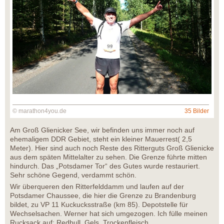
© marathon4you.de
35 Bilder
Am Groß Glienicker See, wir befinden uns immer noch auf
ehemaligem DDR Gebiet, steht ein kleiner Mauerrest( 2,5
Meter). Hier sind auch noch Reste des Ritterguts Groß Glienicke
aus dem späten Mittelalter zu sehen. Die Grenze führte mitten
hindurch. Das „Potsdamer Tor“ des Gutes wurde restauriert.
Sehr schöne Gegend, verdammt schön.
Wir überqueren den Ritterfelddamm und laufen auf der
Potsdamer Chaussee, die hier die Grenze zu Brandenburg
bildet, zu VP 11 Kuckucksstraße (km 85). Depotstelle für
Wechselsachen. Werner hat sich umgezogen. Ich fülle meinen
Rucksack auf: Redbull, Gels, Trockenfleisch.