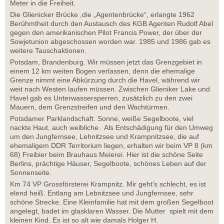
Meter in die Freiheit.
Die Glienicker Brücke ,die „Agentenbrücke“, erlangte 1962
Berühmtheit durch den Austausch des KGB Agenten Rudolf Abel
gegen den amerikanischen Pilot Francis Power, der über der
Sowjetunion abgeschossen worden war. 1985 und 1986 gab es
weitere Tauschaktionen.
Potsdam, Brandenburg. Wir müssen jetzt das Grenzgebiet in
einem 12 km weiten Bogen verlassen, denn die ehemalige
Grenze nimmt eine Abkürzung durch die Havel, während wir
weit nach Westen laufen müssen. Zwischen Glieniker Lake und
Havel gab es Unterwassersperren, zusätzlich zu den zwei
Mauern, dem Grenzstreifen und den Wachtürmen.
Potsdamer Parklandschaft. Sonne, weiße Segelboote, viel
nackte Haut, auch weibliche. Als Entschädigung für den Umweg
um den Jungfernsee, Lehnitzsee und Krampnitzsee, die auf
ehemaligem DDR Territorium liegen, erhalten wir beim VP 8 (km
68) Freibier beim Brauhaus Meierei. Hier ist die schöne Seite
Berlins, prächtige Häuser, Segelboote, schönes Leben auf der
Sonnenseite.
Km 74 VP Grossförsterei Krampnitz. Mir geht‘s schlecht, es ist
elend heiß. Entlang am Lebnitzsee und Jungfernsee, sehr
schöne Strecke. Eine Kleinfamilie hat mit dem großen Segelboot
angelegt, badet im glasklaren Wasser. Die Mutter spielt mit dem
kleinen Kind. Es ist so alt wie damals Holger H.