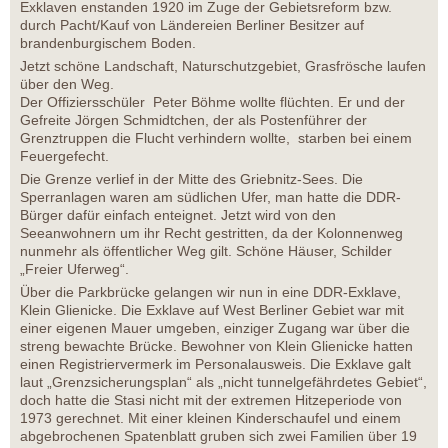
Exklaven enstanden 1920 im Zuge der Gebietsreform bzw.
durch Pacht/Kauf von Ländereien Berliner Besitzer auf
brandenburgischem Boden.
Jetzt schöne Landschaft, Naturschutzgebiet, Grasfrösche laufen
über den Weg.
Der Offiziersschüler Peter Böhme wollte flüchten. Er und der
Gefreite Jörgen Schmidtchen, der als Postenführer der
Grenztruppen die Flucht verhindern wollte, starben bei einem
Feuergefecht.
Die Grenze verlief in der Mitte des Griebnitz-Sees. Die
Sperranlagen waren am südlichen Ufer, man hatte die DDR-
Bürger dafür einfach enteignet. Jetzt wird von den
Seeanwohnern um ihr Recht gestritten, da der Kolonnenweg
nunmehr als öffentlicher Weg gilt. Schöne Häuser, Schilder
„Freier Uferweg“.
Über die Parkbrücke gelangen wir nun in eine DDR-Exklave,
Klein Glienicke. Die Exklave auf West Berliner Gebiet war mit
einer eigenen Mauer umgeben, einziger Zugang war über die
streng bewachte Brücke. Bewohner von Klein Glienicke hatten
einen Registriervermerk im Personalausweis. Die Exklave galt
laut „Grenzsicherungsplan“ als „nicht tunnelgefährdetes Gebiet“,
doch hatte die Stasi nicht mit der extremen Hitzeperiode von
1973 gerechnet. Mit einer kleinen Kinderschaufel und einem
abgebrochenen Spatenblatt gruben sich zwei Familien über 19