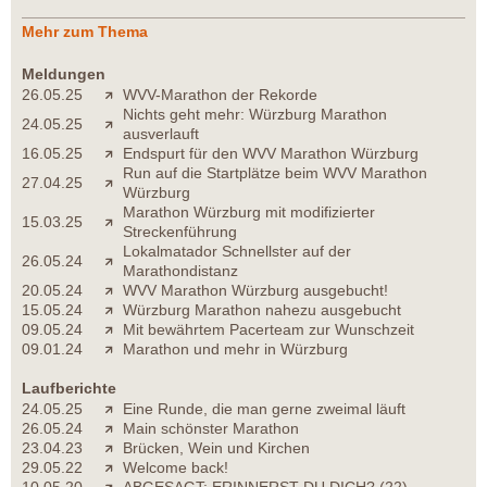
Mehr zum Thema
Meldungen
26.05.25
WVV-Marathon der Rekorde
Nichts geht mehr: Würzburg Marathon
24.05.25
ausverlauft
16.05.25
Endspurt für den WVV Marathon Würzburg
Run auf die Startplätze beim WVV Marathon
27.04.25
Würzburg
Marathon Würzburg mit modifizierter
15.03.25
Streckenführung
Lokalmatador Schnellster auf der
26.05.24
Marathondistanz
20.05.24
WVV Marathon Würzburg ausgebucht!
15.05.24
Würzburg Marathon nahezu ausgebucht
09.05.24
Mit bewährtem Pacerteam zur Wunschzeit
09.01.24
Marathon und mehr in Würzburg
Laufberichte
24.05.25
Eine Runde, die man gerne zweimal läuft
26.05.24
Main schönster Marathon
23.04.23
Brücken, Wein und Kirchen
29.05.22
Welcome back!
10.05.20
ABGESAGT: ERINNERST DU DICH? (22)