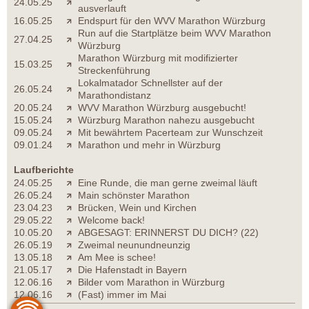
24.05.25
ausverlauft
16.05.25
Endspurt für den WVV Marathon Würzburg
Run auf die Startplätze beim WVV Marathon
27.04.25
Würzburg
Marathon Würzburg mit modifizierter
15.03.25
Streckenführung
Lokalmatador Schnellster auf der
26.05.24
Marathondistanz
20.05.24
WVV Marathon Würzburg ausgebucht!
15.05.24
Würzburg Marathon nahezu ausgebucht
09.05.24
Mit bewährtem Pacerteam zur Wunschzeit
09.01.24
Marathon und mehr in Würzburg
Laufberichte
24.05.25
Eine Runde, die man gerne zweimal läuft
26.05.24
Main schönster Marathon
23.04.23
Brücken, Wein und Kirchen
29.05.22
Welcome back!
10.05.20
ABGESAGT: ERINNERST DU DICH? (22)
26.05.19
Zweimal neunundneunzig
13.05.18
Am Mee is schee!
21.05.17
Die Hafenstadt in Bayern
12.06.16
Bilder vom Marathon in Würzburg
12.06.16
(Fast) immer im Mai