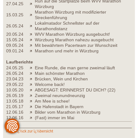
Run auf die Startplätze beim WVV Marathon
27.04.25
Würzburg
Marathon Würzburg mit modifizierter
15.03.25
Streckenführung
Lokalmatador Schnellster auf der
26.05.24
Marathondistanz
20.05.24
WVV Marathon Würzburg ausgebucht!
15.05.24
Würzburg Marathon nahezu ausgebucht
09.05.24
Mit bewährtem Pacerteam zur Wunschzeit
09.01.24
Marathon und mehr in Würzburg
Laufberichte
24.05.25
Eine Runde, die man gerne zweimal läuft
26.05.24
Main schönster Marathon
23.04.23
Brücken, Wein und Kirchen
29.05.22
Welcome back!
10.05.20
ABGESAGT: ERINNERST DU DICH? (22)
26.05.19
Zweimal neunundneunzig
13.05.18
Am Mee is schee!
21.05.17
Die Hafenstadt in Bayern
12.06.16
Bilder vom Marathon in Würzburg
12.06.16
(Fast) immer im Mai
zurï¿½ck zur ï¿½bersicht