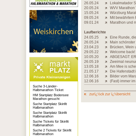
26.05.24
Lokalmatador Sc
20.05.24
WVV Marathon 
15.05.24
Würzburg Mara
09.05.24
Mit bewährtem 
09.01.24
Marathon und m
Laufberichte
24.05.25
Eine Runde, di
26.05.24
Main schönster
23.04.23
Brücken, Wein 
29.05.22
Welcome back!
10.05.20
ABGESAGT: ER
26.05.19
Zweimal neunu
13.05.18
Am Mee is sche
21.05.17
Die Hafenstadt 
12.06.16
Bilder vom Mar
12.06.16
(Fast) immer im
Suche 3-Länder-
Halbmarathon Ticket
zurï¿½ck zur ï¿½bersicht
HM Startplatz Bodensee
Marathon gesucht
Suche Startplatz Skinfit
Halbmarathon
Suche Startplatz Skinfit
Halbmarathon
Suche Tickets für Skinfit
Halbmarathon
Suche 2 Tickets für Skinfit
Halbmarathon