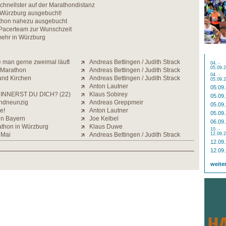
hnellster auf der Marathondistanz
Würzburg ausgebucht!
thon nahezu ausgebucht
Pacerteam zur Wunschzeit
ehr in Würzburg
e man gerne zweimal läuft
Andreas Bettingen / Judith Strack
04. -
05.09.
 Marathon
Andreas Bettingen / Judith Strack
04. -
und Kirchen
Andreas Bettingen / Judith Strack
05.09.
Anton Lautner
05.09
INNERST DU DICH? (22)
Klaus Sobirey
05.09
ndneunzig
Andreas Greppmeir
05.09
e!
Anton Lautner
05.09
in Bayern
Joe Kelbel
06.09
athon in Würzburg
Klaus Duwe
10. -
 Mai
Andreas Bettingen / Judith Strack
12.09.
12.09
12.09
weite