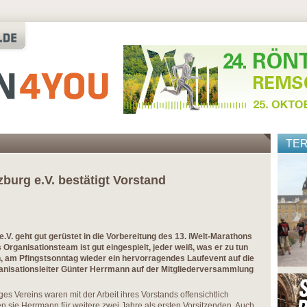
TE
urg e.V. bestätigt Vorstand
V. geht gut gerüstet in die Vorbereitung des 13. iWelt-Marathons
 Organisationsteam ist gut eingespielt, jeder weiß, was er zu tun
un, am Pfingstsonntag wieder ein hervorragendes Laufevent auf die
ganisationsleiter Günter Herrmann auf der Mitgliederversammlung
es Vereins waren mit der Arbeit ihres Vorstands offensichtlich
en sie Herrmann für weitere zwei Jahre als ersten Vorsitzenden. Auch