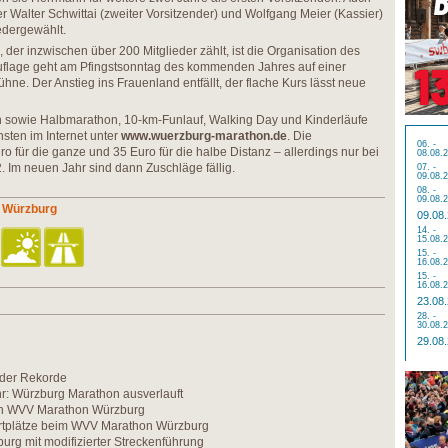
r Walter Schwittai (zweiter Vorsitzender) und Wolfgang Meier (Kassier)
dergewählt.
 der inzwischen über 200 Mitglieder zählt, ist die Organisation des
uflage geht am Pfingstsonntag des kommenden Jahres auf einer
hne. Der Anstieg ins Frauenland entfällt, der flache Kurs lässt neue
 sowie Halbmarathon, 10-km-Funlauf, Walking Day und Kinderläufe
hsten im Internet unter
www.wuerzburg-marathon.de
. Die
06. -
 für die ganze und 35 Euro für die halbe Distanz – allerdings nur bei
08.08.
 Im neuen Jahr sind dann Zuschläge fällig.
07. -
09.08.
08. -
09.08.
 Würzburg
09.08
14. -
15.08.
15. -
16.08.
15. -
16.08.
23.08
28. -
30.08.
29.08
der Rekorde
r: Würzburg Marathon ausverlauft
en WVV Marathon Würzburg
artplätze beim WVV Marathon Würzburg
rg mit modifizierter Streckenführung