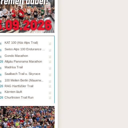
KAT 100 (Kitz Alps Trail)
26
Swiss Alps 100 Endurance ...
26
Gondo Marathon
26
.26
Allgäu Panorama Marathon
Madrisa Trail
26
Saalbach Trail u. Skyrace
26
100 Meilen Berlin (Mauerw...
26
.26
RAG Hartfüßler Trail
Kärnten läuft
26
.26
Churfirsten Trail Run