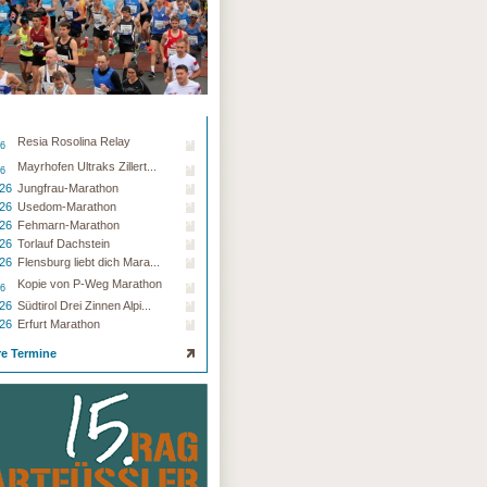
Resia Rosolina Relay
26
Mayrhofen Ultraks Zillert...
26
.26
Jungfrau-Marathon
.26
Usedom-Marathon
.26
Fehmarn-Marathon
.26
Torlauf Dachstein
.26
Flensburg liebt dich Mara...
Kopie von P-Weg Marathon
26
.26
Südtirol Drei Zinnen Alpi...
.26
Erfurt Marathon
re Termine