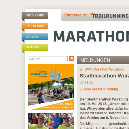
MELDUNGEN
LAUFBERICHTE
TERMINE
MAGAZIN
MELDUNGEN
WVV Marathon Würzburg
Stadtmarathon Würzb
07.11.12
Quelle: Pressemitteilung
Der Stadtmarathon Würzburg e.
am 19. Mai 2013. „Unser tolles
hat. Wir werden alles dafür t
Beine zu stellen“, betonte Or
des Vereins am 6. November.
Die Mitglieder des gemeinnützig
zufrieden: Einstimmig bestätigt