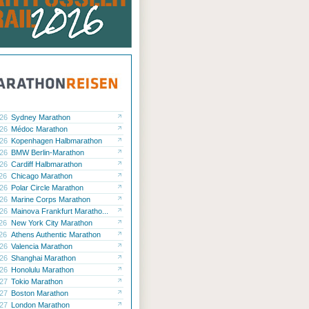
.26
Sydney Marathon
.26
Médoc Marathon
.26
Kopenhagen Halbmarathon
.26
BMW Berlin-Marathon
.26
Cardiff Halbmarathon
.26
Chicago Marathon
.26
Polar Circle Marathon
.26
Marine Corps Marathon
.26
Mainova Frankfurt Maratho...
.26
New York City Marathon
.26
Athens Authentic Marathon
.26
Valencia Marathon
.26
Shanghai Marathon
.26
Honolulu Marathon
.27
Tokio Marathon
.27
Boston Marathon
.27
London Marathon