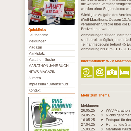
die weiteren Vorstandsmitgliede
wurden ohne Gegenstimme wie
Wichtigste Aufgabe des Vereins,
iWelt-Marathons. Dessen 13. A
veränderten Strecke über die Bü
Bestzeiten erwarten.
Quicklinks
Laufberichte
Anmeldungen für den Marathon
sind bereits möglich, am einfac
Meldungen
Teilnahmegebühr beträgt 45 Euro
Magazin
Anmeldung bis zum 31.12.2012.
Marktplatz
Marathon-Suche
Informationen: WVV Marathon
MARATHON JAHRBUCH
NEWS MAGAZIN
Autoren
Impressum / Datenschutz
Kontakt
Mehr zum Thema
Meldungen
26.05.25
WVV-Marathon 
24.05.25
Nichts geht meh
16.05.25
Endspurt für d
27.04.25
Run auf die St
15.03.25
Marathon Würzbu