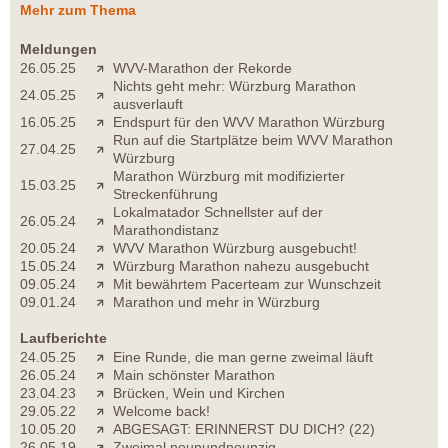
Mehr zum Thema
Meldungen
26.05.25
WVV-Marathon der Rekorde
Nichts geht mehr: Würzburg Marathon
24.05.25
ausverlauft
16.05.25
Endspurt für den WVV Marathon Würzburg
Run auf die Startplätze beim WVV Marathon
27.04.25
Würzburg
Marathon Würzburg mit modifizierter
15.03.25
Streckenführung
Lokalmatador Schnellster auf der
26.05.24
Marathondistanz
20.05.24
WVV Marathon Würzburg ausgebucht!
15.05.24
Würzburg Marathon nahezu ausgebucht
09.05.24
Mit bewährtem Pacerteam zur Wunschzeit
09.01.24
Marathon und mehr in Würzburg
Laufberichte
24.05.25
Eine Runde, die man gerne zweimal läuft
26.05.24
Main schönster Marathon
23.04.23
Brücken, Wein und Kirchen
29.05.22
Welcome back!
10.05.20
ABGESAGT: ERINNERST DU DICH? (22)
26.05.19
Zweimal neunundneunzig