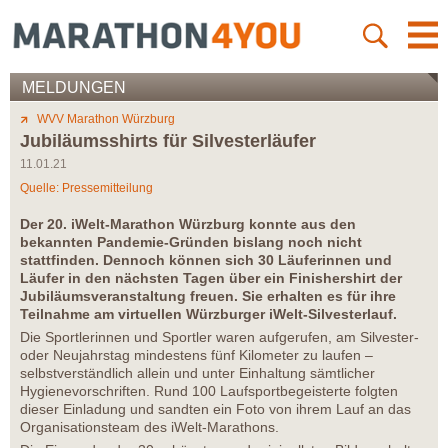
MELDUNGEN
WVV Marathon Würzburg
Jubiläumsshirts für Silvesterläufer
11.01.21
Quelle: Pressemitteilung
Der 20. iWelt-Marathon Würzburg konnte aus den
bekannten Pandemie-Gründen bislang noch nicht
stattfinden. Dennoch können sich 30 Läuferinnen und
Läufer in den nächsten Tagen über ein Finishershirt der
Jubiläumsveranstaltung freuen. Sie erhalten es für ihre
Teilnahme am virtuellen Würzburger iWelt-Silvesterlauf.
Die Sportlerinnen und Sportler waren aufgerufen, am Silvester-
oder Neujahrstag mindestens fünf Kilometer zu laufen –
selbstverständlich allein und unter Einhaltung sämtlicher
Hygienevorschriften. Rund 100 Laufsportbegeisterte folgten
dieser Einladung und sandten ein Foto von ihrem Lauf an das
Organisationsteam des iWelt-Marathons.