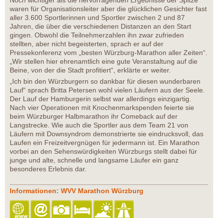
Noch wichtiger als die hervorragenden Ergebnisse der Spitze
waren für Organisationsleiter aber die glücklichen Gesichter fast
aller 3.600 Sportlerinnen und Sportler zwischen 2 und 87
Jahren, die über die verschiedenen Distanzen an den Start
gingen. Obwohl die Teilnehmerzahlen ihn zwar zufrieden
stellten, aber nicht begeisterten, sprach er auf der
Pressekonferenz vom „besten Würzburg-Marathon aller Zeiten“.
„Wir stellen hier ehrenamtlich eine gute Veranstaltung auf die
Beine, von der die Stadt profitiert“, erklärte er weiter.
„Ich bin den Würzburgern so dankbar für diesen wunderbaren
Lauf“ sprach Britta Petersen wohl vielen Läufern aus der Seele.
Der Lauf der Hamburgerin selbst war allerdings einzigartig.
Nach vier Operationen mit Knochenmarkspenden feierte sie
beim Würzburger Halbmarathon ihr Comeback auf der
Langstrecke. Wie auch die Sportler aus dem Team 21 von
Läufern mit Downsyndrom demonstrierte sie eindrucksvoll, das
Laufen ein Freizeitvergnügen für jedermann ist. Ein Marathon
vorbei an den Sehenswürdigkeiten Würzburgs stellt dabei für
junge und alte, schnelle und langsame Läufer ein ganz
besonderes Erlebnis dar.
Informationen: WVV Marathon Würzburg