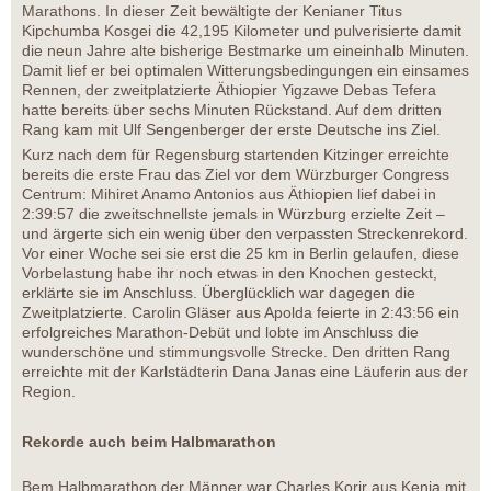
Marathons. In dieser Zeit bewältigte der Kenianer Titus
Kipchumba Kosgei die 42,195 Kilometer und pulverisierte damit
die neun Jahre alte bisherige Bestmarke um eineinhalb Minuten.
Damit lief er bei optimalen Witterungsbedingungen ein einsames
Rennen, der zweitplatzierte Äthiopier Yigzawe Debas Tefera
hatte bereits über sechs Minuten Rückstand. Auf dem dritten
Rang kam mit Ulf Sengenberger der erste Deutsche ins Ziel.
Kurz nach dem für Regensburg startenden Kitzinger erreichte
bereits die erste Frau das Ziel vor dem Würzburger Congress
Centrum: Mihiret Anamo Antonios aus Äthiopien lief dabei in
2:39:57 die zweitschnellste jemals in Würzburg erzielte Zeit –
und ärgerte sich ein wenig über den verpassten Streckenrekord.
Vor einer Woche sei sie erst die 25 km in Berlin gelaufen, diese
Vorbelastung habe ihr noch etwas in den Knochen gesteckt,
erklärte sie im Anschluss. Überglücklich war dagegen die
Zweitplatzierte. Carolin Gläser aus Apolda feierte in 2:43:56 ein
erfolgreiches Marathon-Debüt und lobte im Anschluss die
wunderschöne und stimmungsvolle Strecke. Den dritten Rang
erreichte mit der Karlstädterin Dana Janas eine Läuferin aus der
Region.
Rekorde auch beim Halbmarathon
Bem Halbmarathon der Männer war Charles Korir aus Kenia mit