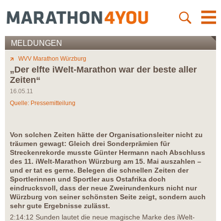
MELDUNGEN
WVV Marathon Würzburg
„Der elfte iWelt-Marathon war der beste aller
Zeiten“
16.05.11
Quelle: Pressemitteilung
Von solchen Zeiten hätte der Organisationsleiter nicht zu
träumen gewagt: Gleich drei Sonderprämien für
Streckenrekorde musste Günter Hermann nach Abschluss
des 11. iWelt-Marathon Würzburg am 15. Mai auszahlen –
und er tat es gerne. Belegen die schnellen Zeiten der
Sportlerinnen und Sportler aus Ostafrika doch
eindrucksvoll, dass der neue Zweirundenkurs nicht nur
Würzburg von seiner schönsten Seite zeigt, sondern auch
sehr gute Ergebnisse zulässt.
2:14:12 Sunden lautet die neue magische Marke des iWelt-