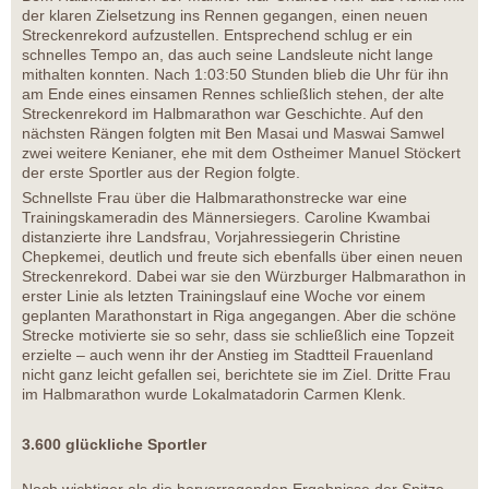
der klaren Zielsetzung ins Rennen gegangen, einen neuen
Streckenrekord aufzustellen. Entsprechend schlug er ein
schnelles Tempo an, das auch seine Landsleute nicht lange
mithalten konnten. Nach 1:03:50 Stunden blieb die Uhr für ihn
am Ende eines einsamen Rennes schließlich stehen, der alte
Streckenrekord im Halbmarathon war Geschichte. Auf den
nächsten Rängen folgten mit Ben Masai und Maswai Samwel
zwei weitere Kenianer, ehe mit dem Ostheimer Manuel Stöckert
der erste Sportler aus der Region folgte.
Schnellste Frau über die Halbmarathonstrecke war eine
Trainingskameradin des Männersiegers. Caroline Kwambai
distanzierte ihre Landsfrau, Vorjahressiegerin Christine
Chepkemei, deutlich und freute sich ebenfalls über einen neuen
Streckenrekord. Dabei war sie den Würzburger Halbmarathon in
erster Linie als letzten Trainingslauf eine Woche vor einem
geplanten Marathonstart in Riga angegangen. Aber die schöne
Strecke motivierte sie so sehr, dass sie schließlich eine Topzeit
erzielte – auch wenn ihr der Anstieg im Stadtteil Frauenland
nicht ganz leicht gefallen sei, berichtete sie im Ziel. Dritte Frau
im Halbmarathon wurde Lokalmatadorin Carmen Klenk.
3.600 glückliche Sportler