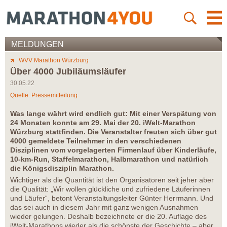
MELDUNGEN
WVV Marathon Würzburg
Über 4000 Jubiläumsläufer
30.05.22
Quelle: Pressemitteilung
Was lange währt wird endlich gut: Mit einer Verspätung von
24 Monaten konnte am 29. Mai der 20. iWelt-Marathon
Würzburg stattfinden. Die Veranstalter freuten sich über gut
4000 gemeldete Teilnehmer in den verschiedenen
Disziplinen vom vorgelagerten Firmenlauf über Kinderläufe,
10-km-Run, Staffelmarathon, Halbmarathon und natürlich
die Königsdisziplin Marathon.
Wichtiger als die Quantität ist den Organisatoren seit jeher aber
die Qualität: „Wir wollen glückliche und zufriedene Läuferinnen
und Läufer“, betont Veranstaltungsleiter Günter Herrmann. Und
das sei auch in diesem Jahr mit ganz wenigen Ausnahmen
wieder gelungen. Deshalb bezeichnete er die 20. Auflage des
iWelt-Marathons wieder als die schönste der Geschichte – aber