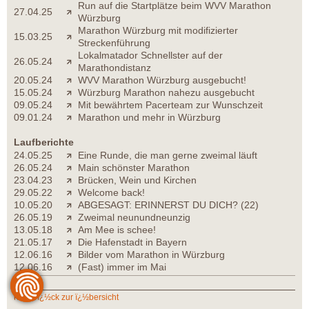
Run auf die Startplätze beim WVV Marathon
27.04.25
Würzburg
Marathon Würzburg mit modifizierter
15.03.25
Streckenführung
Lokalmatador Schnellster auf der
26.05.24
Marathondistanz
20.05.24
WVV Marathon Würzburg ausgebucht!
15.05.24
Würzburg Marathon nahezu ausgebucht
09.05.24
Mit bewährtem Pacerteam zur Wunschzeit
09.01.24
Marathon und mehr in Würzburg
Laufberichte
24.05.25
Eine Runde, die man gerne zweimal läuft
26.05.24
Main schönster Marathon
23.04.23
Brücken, Wein und Kirchen
29.05.22
Welcome back!
10.05.20
ABGESAGT: ERINNERST DU DICH? (22)
26.05.19
Zweimal neunundneunzig
13.05.18
Am Mee is schee!
21.05.17
Die Hafenstadt in Bayern
12.06.16
Bilder vom Marathon in Würzburg
12.06.16
(Fast) immer im Mai
zurï¿½ck zur ï¿½bersicht