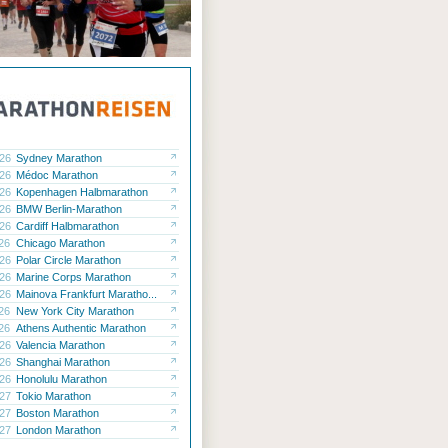
.26
Sydney Marathon
.26
Médoc Marathon
.26
Kopenhagen Halbmarathon
.26
BMW Berlin-Marathon
.26
Cardiff Halbmarathon
.26
Chicago Marathon
.26
Polar Circle Marathon
.26
Marine Corps Marathon
.26
Mainova Frankfurt Maratho...
.26
New York City Marathon
.26
Athens Authentic Marathon
.26
Valencia Marathon
.26
Shanghai Marathon
.26
Honolulu Marathon
.27
Tokio Marathon
.27
Boston Marathon
.27
London Marathon