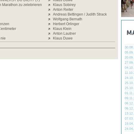
INNERST DU DICH? (7)
Klaus Duwe
n Marathon zu zelebrieren
Klaus Sobirey
Anton Reiter
Andreas Bettingen / Judith Strack
Wolfgang Bernath
enzen
Herbert Orlinger
Centimeter
Klaus Klein
Anton Lautner
 nie
Klaus Duwe
30.08
05.09
20.09
27.09
04.10
11.10
24.10
25.10
25.10
01.11
09.11
06.12
06.12
13.12
07.03
19.04
24.04