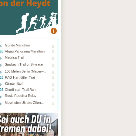
Gondo Marathon
26
.26
Allgäu Panorama Marathon
Madrisa Trail
26
Saalbach Trail u. Skyrace
26
100 Meilen Berlin (Mauerw...
26
.26
RAG Hartfüßler Trail
Kärnten läuft
26
.26
Churfirsten Trail Run
Resia Rosolina Relay
26
Mayrhofen Ultraks Zillert...
26