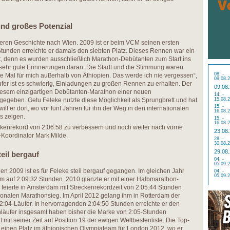
nd großes Potenzial
eren Geschichte nach Wien. 2009 ist er beim VCM seinen ersten
Stunden erreichte er damals den siebten Platz. Dieses Rennen war ein
t, denn es wurden ausschließlich Marathon-Debütanten zum Start ins
e sehr gute Erinnerungen daran. Die Stadt und die Stimmung waren
08. -
e Mal für mich außerhalb von Äthiopien. Das werde ich nie vergessen“,
09.08.
ufer ist es schwierig, Einladungen zu großen Rennen zu erhalten. Der
09.08
diesem einzigartigen Debütanten-Marathon einer neuen
14. -
egeben. Getu Feleke nutzte diese Möglichkeit als Sprungbrett und hat
15.08.
15. -
ll er dort, wo vor fünf Jahren für ihn der Weg in den internationalen
16.08.
s zeigen.
15. -
16.08.
eckenrekord von 2:06:58 zu verbessern und noch weiter nach vorne
23.08
-Koordinator Mark Milde.
28. -
30.08.
29.08
eil bergauf
04. -
05.09.
 2009 ist es für Feleke steil bergauf gegangen. Im gleichen Jahr
04. -
05.09.
am auf 2:09:32 Stunden. 2010 glänzte er mit einer Halbmarathon-
 feierte in Amsterdam mit Streckenrekordzeit von 2:05:44 Stunden
tionalen Marathonsieg. Im April 2012 gelang ihm in Rotterdam der
er 2:04-Läufer. In hervorragenden 2:04:50 Stunden erreichte er den
läufer insgesamt haben bisher die Marke von 2:05-Stunden
t mit seiner Zeit auf Position 19 der ewigen Weltbestenliste. Die Top-
 einen Platz im äthiopischen Olympiateam für London 2012, wo er