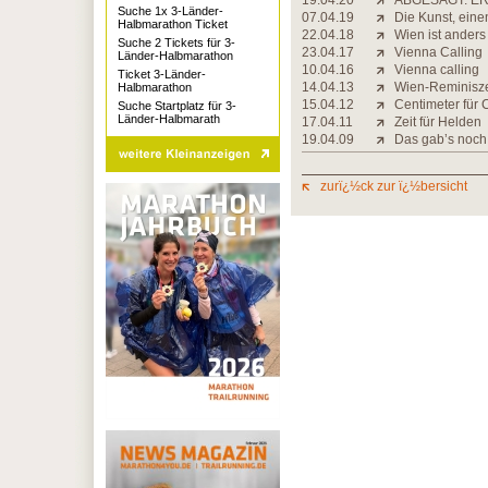
19.04.20
ABGESAGT: ER
Suche 1x 3-Länder-
07.04.19
Die Kunst, eine
Halbmarathon Ticket
22.04.18
Wien ist anders
Suche 2 Tickets für 3-
23.04.17
Vienna Calling
Länder-Halbmarathon
10.04.16
Vienna calling
Ticket 3-Länder-
14.04.13
Wien-Reminisz
Halbmarathon
15.04.12
Centimeter für 
Suche Startplatz für 3-
Länder-Halbmarath
17.04.11
Zeit für Helden
19.04.09
Das gab’s noch
zurï¿½ck zur ï¿½bersicht