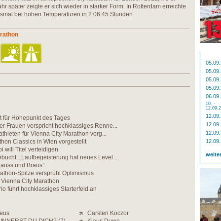
ahr später zeigte er sich wieder in starker Form. In Rotterdam erreichte
iesmal bei hohen Temperaturen in 2:06:45 Stunden.
arathon
05.09
05.09
05.09
05.09
06.09
10. -
12.09.
12.09
gt für Höhepunkt des Tages
12.09
er Frauen verspricht hochklassiges Renne...
12.09
athleten für Vienna City Marathon vorg...
on Classics in Wien vorgestellt
12.09
will Titel verteidigen
weite
ucht: „Laufbegeisterung hat neues Level ...
rauss und Braus”
rathon-Spitze versprüht Optimismus
Vienna City Marathon
io führt hochklassiges Starterfeld an
eus
Carsten Koczor