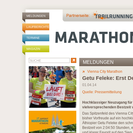
MELDUNGEN
LAUFBERICHTE
TERMINE
MAGAZIN
MELDUNGEN
Vienna City Marathon
Getu Feleke: Erst De
01.04.14
Quelle: Pressemitteilung
Hochklassiger Neuzugang für d
vielversprechenden Bestzeit 
Das Spitzenfeld des Vienna Ci
bisher Vorfreude auf ein hochk
Äthiopier Getu Feleke den schne
Bestzeit von 2:04:50 Stunden, e
und klarer Favorit auf den Sieg