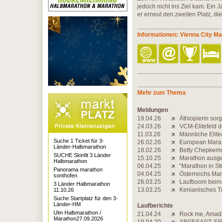
jedoch nicht ins Ziel kam. Ein J
er erneut den zweiten Platz, d
Informationen: Vienna City M
Mehr zum Thema
Meldungen
19.04.26
Äthiopierin sor
24.03.26
VCM-Elitefeld d
11.03.26
Männliche Elite
Suche 1 Ticket für 3-
26.02.26
European Marath
Länder-Halbmarathon
18.02.26
Betty Chepkemoi 
SUCHE Skinfit 3 Länder
15.10.25
Marathon ausgeb
Halbmarathon
06.04.25
“Marathon in St
Panorama marathon
04.04.25
Österreichs Ma
sonthofen
26.03.25
Laufboom beim 
3 Länder Halbmarathon
13.03.25
Kenianisches Tr
11.10.26
Suche Startplatz für den 3-
Länder-HM
Laufberichte
Ulm Halbmarathon /
21.04.24
Rock me, Amad
Marathon27.09.2026