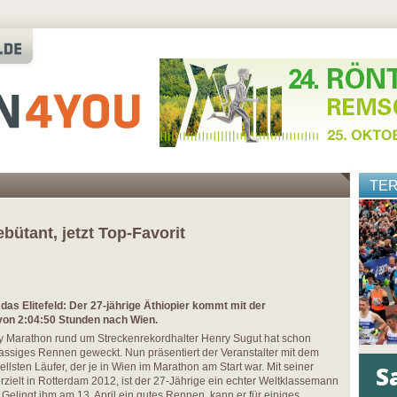
TE
bütant, jetzt Top-Favorit
as Elitefeld: Der 27-jährige Äthiopier kommt mit der
von 2:04:50 Stunden nach Wien.
ty Marathon rund um Streckenrekordhalter Henry Sugut hat schon
lassiges Rennen geweckt. Nun präsentiert der Veranstalter mit dem
llsten Läufer, der je in Wien im Marathon am Start war. Mit seiner
rzielt in Rotterdam 2012, ist der 27-Jährige ein echter Weltklassemann
. Gelingt ihm am 13. April ein gutes Rennen, kann er für einiges