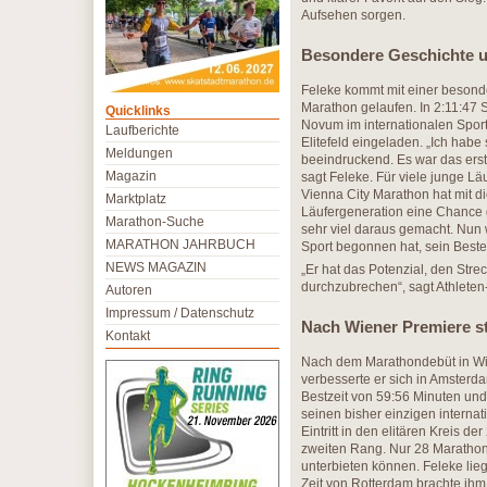
Aufsehen sorgen.
Besondere Geschichte u
Feleke kommt mit einer besond
Marathon gelaufen. In 2:11:47 
Quicklinks
Novum im internationalen Spor
Laufberichte
Elitefeld eingeladen. „Ich hab
Meldungen
beeindruckend. Es war das erst
Magazin
sagt Feleke. Für viele junge Lä
Vienna City Marathon hat mit 
Marktplatz
Läufergeneration eine Chance g
Marathon-Suche
sehr viel daraus gemacht. Nun wi
MARATHON JAHRBUCH
Sport begonnen hat, sein Beste
NEWS MAGAZIN
„Er hat das Potenzial, den Str
durchzubrechen“, sagt Athleten
Autoren
Impressum / Datenschutz
Nach Wiener Premiere st
Kontakt
Nach dem Marathondebüt in Wien
verbesserte er sich in Amsterd
Bestzeit von 59:56 Minuten und
seinen bisher einzigen interna
Eintritt in den elitären Kreis d
zweiten Rang. Nur 28 Marathon
unterbieten können. Feleke lieg
Zeit von Rotterdam brachte ihm