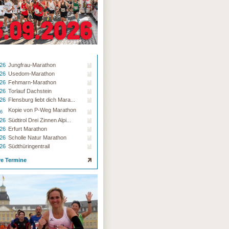
.26
Jungfrau-Marathon
.26
Usedom-Marathon
.26
Fehmarn-Marathon
.26
Torlauf Dachstein
.26
Flensburg liebt dich Mara...
Kopie von P-Weg Marathon
26
.26
Südtirol Drei Zinnen Alpi...
.26
Erfurt Marathon
.26
Scholle Natur Marathon
.26
Südthüringentrail
re Termine