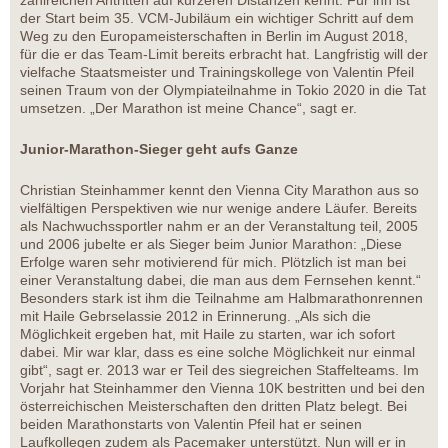
zahlreichen Antritten auf kürzeren Distanzen kennt. Für ihn ist
der Start beim 35. VCM-Jubiläum ein wichtiger Schritt auf dem
Weg zu den Europameisterschaften in Berlin im August 2018,
für die er das Team-Limit bereits erbracht hat. Langfristig will der
vielfache Staatsmeister und Trainingskollege von Valentin Pfeil
seinen Traum von der Olympiateilnahme in Tokio 2020 in die Tat
umsetzen. „Der Marathon ist meine Chance“, sagt er.
Junior-Marathon-Sieger geht aufs Ganze
Christian Steinhammer kennt den Vienna City Marathon aus so
vielfältigen Perspektiven wie nur wenige andere Läufer. Bereits
als Nachwuchssportler nahm er an der Veranstaltung teil, 2005
und 2006 jubelte er als Sieger beim Junior Marathon: „Diese
Erfolge waren sehr motivierend für mich. Plötzlich ist man bei
einer Veranstaltung dabei, die man aus dem Fernsehen kennt.“
Besonders stark ist ihm die Teilnahme am Halbmarathonrennen
mit Haile Gebrselassie 2012 in Erinnerung. „Als sich die
Möglichkeit ergeben hat, mit Haile zu starten, war ich sofort
dabei. Mir war klar, dass es eine solche Möglichkeit nur einmal
gibt“, sagt er. 2013 war er Teil des siegreichen Staffelteams. Im
Vorjahr hat Steinhammer den Vienna 10K bestritten und bei den
österreichischen Meisterschaften den dritten Platz belegt. Bei
beiden Marathonstarts von Valentin Pfeil hat er seinen
Laufkollegen zudem als Pacemaker unterstützt. Nun will er in