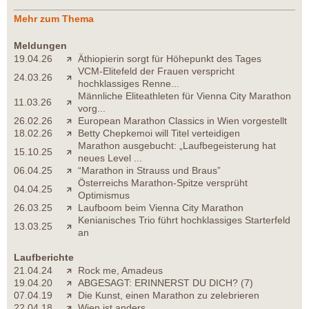
Mehr zum Thema
Meldungen
19.04.26
Äthiopierin sorgt für Höhepunkt des Tages
VCM-Elitefeld der Frauen verspricht
24.03.26
hochklassiges Renne...
Männliche Eliteathleten für Vienna City Marathon
11.03.26
vorg...
26.02.26
European Marathon Classics in Wien vorgestellt
18.02.26
Betty Chepkemoi will Titel verteidigen
Marathon ausgebucht: „Laufbegeisterung hat
15.10.25
neues Level ...
06.04.25
“Marathon in Strauss und Braus”
Österreichs Marathon-Spitze versprüht
04.04.25
Optimismus
26.03.25
Laufboom beim Vienna City Marathon
Kenianisches Trio führt hochklassiges Starterfeld
13.03.25
an
Laufberichte
21.04.24
Rock me, Amadeus
19.04.20
ABGESAGT: ERINNERST DU DICH? (7)
07.04.19
Die Kunst, einen Marathon zu zelebrieren
22.04.18
Wien ist anders