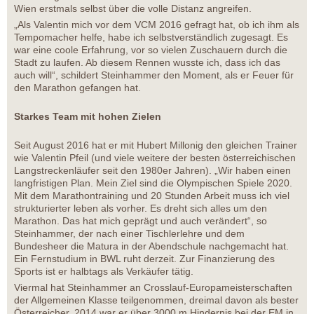
Wien erstmals selbst über die volle Distanz angreifen.
„Als Valentin mich vor dem VCM 2016 gefragt hat, ob ich ihm als
Tempomacher helfe, habe ich selbstverständlich zugesagt. Es
war eine coole Erfahrung, vor so vielen Zuschauern durch die
Stadt zu laufen. Ab diesem Rennen wusste ich, dass ich das
auch will“, schildert Steinhammer den Moment, als er Feuer für
den Marathon gefangen hat.
Starkes Team mit hohen Zielen
Seit August 2016 hat er mit Hubert Millonig den gleichen Trainer
wie Valentin Pfeil (und viele weitere der besten österreichischen
Langstreckenläufer seit den 1980er Jahren). „Wir haben einen
langfristigen Plan. Mein Ziel sind die Olympischen Spiele 2020.
Mit dem Marathontraining und 20 Stunden Arbeit muss ich viel
strukturierter leben als vorher. Es dreht sich alles um den
Marathon. Das hat mich geprägt und auch verändert“, so
Steinhammer, der nach einer Tischlerlehre und dem
Bundesheer die Matura in der Abendschule nachgemacht hat.
Ein Fernstudium in BWL ruht derzeit. Zur Finanzierung des
Sports ist er halbtags als Verkäufer tätig.
Viermal hat Steinhammer an Crosslauf-Europameisterschaften
der Allgemeinen Klasse teilgenommen, dreimal davon als bester
Österreicher. 2014 war er über 3000 m Hindernis bei der EM in