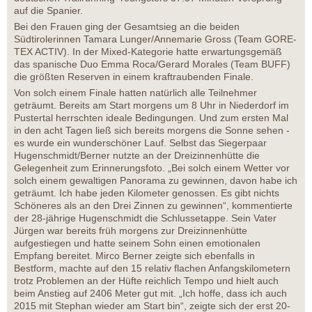
auf die Spanier.
Bei den Frauen ging der Gesamtsieg an die beiden
Südtirolerinnen Tamara Lunger/Annemarie Gross (Team GORE-
TEX ACTIV). In der Mixed-Kategorie hatte erwartungsgemäß
das spanische Duo Emma Roca/Gerard Morales (Team BUFF)
die größten Reserven in einem kraftraubenden Finale.
Von solch einem Finale hatten natürlich alle Teilnehmer
geträumt. Bereits am Start morgens um 8 Uhr in Niederdorf im
Pustertal herrschten ideale Bedingungen. Und zum ersten Mal
in den acht Tagen ließ sich bereits morgens die Sonne sehen -
es wurde ein wunderschöner Lauf. Selbst das Siegerpaar
Hugenschmidt/Berner nutzte an der Dreizinnenhütte die
Gelegenheit zum Erinnerungsfoto. „Bei solch einem Wetter vor
solch einem gewaltigen Panorama zu gewinnen, davon habe ich
geträumt. Ich habe jeden Kilometer genossen. Es gibt nichts
Schöneres als an den Drei Zinnen zu gewinnen“, kommentierte
der 28-jährige Hugenschmidt die Schlussetappe. Sein Vater
Jürgen war bereits früh morgens zur Dreizinnenhütte
aufgestiegen und hatte seinem Sohn einen emotionalen
Empfang bereitet. Mirco Berner zeigte sich ebenfalls in
Bestform, machte auf den 15 relativ flachen Anfangskilometern
trotz Problemen an der Hüfte reichlich Tempo und hielt auch
beim Anstieg auf 2406 Meter gut mit. „Ich hoffe, dass ich auch
2015 mit Stephan wieder am Start bin“, zeigte sich der erst 20-