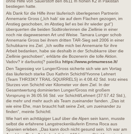
ohne Hilfe von Sauerstoff den 8611 m hohen K2 in Pakistan
bestiegen hatte.
Als Dank für die Hilfe ihrer läuferisch überlegenen Partnerin
Annemarie Gross („Ich hab' sie auf dem Flachen gezogen, im
Anstieg geschoben, im Abstieg lief es bei ihr wieder gut“)
überquerten die beiden Südtirolerinnen die Ziellinie in einer
noch nie dagewesenen Art und Weise. Tamara Lunger schob
Annemarie Gross bei ihrem dritten TAR-Sieg seit 2006 in einer
Schubkarre ins Ziel. „Ich wollte mich bei Annemarie für ihre
Arbeit bedanken, habe sie deshalb in der Schubkarre über die
Ziellinie geschoben“, erklärte die Bozenerin die tolle Aktion.
Vadov? ir darbuotoj? paieška
https://www.primumesse.lt/
Den Tagessieg vor Lunger/Gross sicherte sich wie am Vortag
das läuferisch starke Duo Kathrin Schichtl/Yvonne Lehnert
(Team THR33KY TRAIL-SQUIRRELS) in 4:08.42 Std. trotz eines
Sturzes von Schichtl vier Kilometer vor dem Ziel. In der
Gesamtwertung dominierten Lunger/Gross mit großem
Vorsprung in 36:05.56 Std. vor Schichtl/Lehnert (37:57.42 Std.),
die mehr und mehr auch als Team zueinander fanden. „Das ist
wie eine Ehe, man braucht halt seine Zeit, um zueinander zu
finden“, meinte Schichtl.
Wie hart ein achttägiger Lauf über die Alpen sein kann, musste
selbst die erfahrene Langstreckenläuferin Emma Roca aus
Spanien erleben. „Das kann doch nicht gesund sein. Ich war am