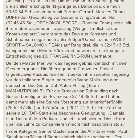
Anschlag. Da lauf' ich doch lieber 166 km am Stück“, gestand
die sichtlich erschöpfte 41-jährige aus Barcelona, die nach
30:50.54 Std. zusammen mit Partner Gerard Morales (Team
BUFF) den Gesamtsieg vor Susanne Wings/Samuel Nef
(32:46.45 Std., ORTHOMOL SPORT – Running Team) holte. Mit
ihrem überraschenden Tagessieg (Wings: „Endlich ist der
Knoten geplatzt“) verdrängte das Duo aus Konstanz und
Schaffhausen sogar noch Julia Böttger/Daniel Locher (WOLY
SPORT – SALOMON TEAM) auf Rang drei, die in 32:47.43 Std.
weniger als eine Minute Rückstand aufwiesen - die knappste
Entscheidung des 10. TRANSALPINE-RUN überhaupt.
Bei den Master Men war das Tagesergebnis identisch mit dem
Gesamtergebnis. Die überragenden Franzosen Pascal
Giguet/David Pasquio feierten in Sexten ihren siebten Tagesieg
vor den Italienern Eugen Innerkofler/Ivano Molin und dem
deutschen Duo Stefan Zäh/Anton Philipp (Team
MAMMUT/PLAN B). Für die Strecke von Ruhpolding nach
Sexten benötigten die Franzosen 27:49.35 Std. und hatten
damit mehr als eine Stunde Vorsprung auf Innerkofler/Molin
(28:52.47 Std.) und Zäh/Anton (29:11.41 Std.). Für Zäh bei
seinem 10. TAR-Start eine besondere Genugtuung: „Damals
stand ich auf dem Podium. Und jetzt auch wieder. Diese Form
über die Jahre zu konservieren macht mich besonders stolz.“
In der Kategorie Senior Master waren die Ahrntaler Peter Paul
Steinhauser/Michael Steger einfach nicht zu schlagen. „Der