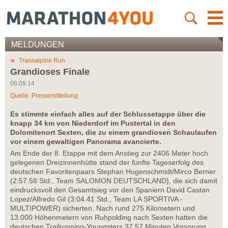
MELDUNGEN
Transalpine Run
Grandioses Finale
06.09.14
Quelle: Pressemitteilung
Es stimmte einfach alles auf der Schlussetappe über die
knapp 34 km von Niederdorf im Pustertal in den
Dolomitenort Sexten, die zu einem grandiosen Schaulaufen
vor einem gewaltigen Panorama avancierte.
Am Ende der 8. Etappe mit dem Anstieg zur 2406 Meter hoch
gelegenen Dreizinnenhütte stand der fünfte Tageserfolg des
deutschen Favoritenpaars Stephan Hugenschmidt/Mirco Berner
(2:57.58 Std., Team SALOMON DEUTSCHLAND), die sich damit
eindrucksvoll den Gesamtsieg vor den Spaniern David Castan
Lopez/Alfredo Gil (3:04.41 Std., Team LA SPORTIVA -
MULTIPOWER) sicherten. Nach rund 275 Kilometern und
13.000 Höhenmetern von Ruhpolding nach Sexten hatten die
deutschen Trailrunning-Youngsters 37.57 Minuten Vorsprung