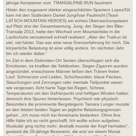
jährige Kemptener vom TRANSALPINE-RUN fasziniert.
Hinter den insgesamt stärker eingeschätzten Spaniern Lopez/Gil
kam mit den Südtirolern Daniel Jung/Ivan Paulmichl (Team
LATSCH-MOUNTAIN HEROES) ein echtes Überraschungsteam
auf Platz drei der Gesamtwertung. Jung, der Sieger des Bike-
Transalp 2013, hatte den Wechsel vom Mountainbike in die
Laufschuhe sensationell schnell realisiert: „Aber der Trailrun ist
viel, viel härter. Das war eine neue Grenzerfahrung für mich. Die
körperliche Belastung ist eine völlig andere. Im nächsten Jahr
bin ich wieder dabei.“
Im Ziel in dem Dolomiten-Ort Sexten überschlugen sich die
Emotionen, es knallten die Sektkorken, Sieger-Zigarren wurden
angezündet, erwachsene Männer ließen den Tränen freien
Lauf. Schmerzen und Leiden, Schürfwunden, blaue Flecken,
Stauchungen und Zerrungen oder mentale Tiefpunkte waren
wie vergessen. Acht harte Tage bei Regen, Schnee,
Temperaturen um den Gefrierpunkt und heftigen Winden hatten
dennoch ihre Spuren hinterlassen. Psychisch wie physisch.
Besonders die prominente Bergsteigerin Tamara Lunger musste
an den letzten beiden Tagen an jegliche Belastungsgrenzen
gehen. „Ich muss mich bei Annemarie bedanken. Ohne ihre
Hilfe hätte ich es nicht geschafft. Ich wollte schon aufgeben.
Muskulär ging nichts mehr, deshalb musste der Kopf herhalten“,
gestand die 28-jährige Bozenerin, die erst vor einem Monat