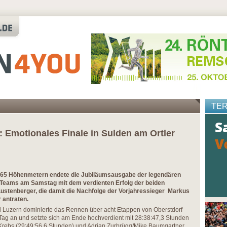
TE
: Emotionales Finale in Sulden am Ortler
565 Höhenmetern endete die Jubiläumsausgabe der legendären
-Teams am Samstag mit dem verdienten Erfolg der beiden
Lustenberger, die damit die Nachfolge der Vorjahressieger Markus
antraten.
i Luzern dominierte das Rennen über acht Etappen von Oberstdorf
Tag an und setzte sich am Ende hochverdient mit 28:38:47,3 Stunden
rebs (29:49:56,6 Stunden) und Adrian Zurbrügg/Mike Baumgartner