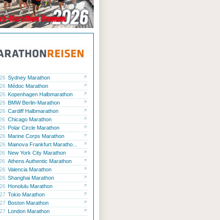
.26
Sydney Marathon
.26
Médoc Marathon
.26
Kopenhagen Halbmarathon
.26
BMW Berlin-Marathon
.26
Cardiff Halbmarathon
.26
Chicago Marathon
.26
Polar Circle Marathon
.26
Marine Corps Marathon
.26
Mainova Frankfurt Maratho...
.26
New York City Marathon
.26
Athens Authentic Marathon
.26
Valencia Marathon
.26
Shanghai Marathon
.26
Honolulu Marathon
.27
Tokio Marathon
.27
Boston Marathon
.27
London Marathon