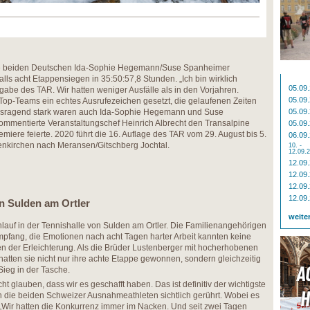
ie beiden Deutschen Ida-Sophie Hegemann/Suse Spanheimer
lls acht Etappensiegen in 35:50:57,8 Stunden. „Ich bin wirklich
05.09
gabe des TAR. Wir hatten weniger Ausfälle als in den Vorjahren.
05.09
Top-Teams ein echtes Ausrufezeichen gesetzt, die gelaufenen Zeiten
ausragend stark waren auch Ida-Sophie Hegemann und Suse
05.09
ommentierte Veranstaltungschef Heinrich Albrecht den Transalpine
05.09
miere feierte. 2020 führt die 16. Auflage des TAR vom 29. August bis 5.
06.09
nkirchen nach Meransen/Gitschberg Jochtal.
10. -
12.09.
12.09
12.09
12.09
12.09
in Sulden am Ortler
weite
nlauf in der Tennishalle von Sulden am Ortler. Die Familienangehörigen
Empfang, die Emotionen nach acht Tagen harter Arbeit kannten keine
n der Erleichterung. Als die Brüder Lustenberger mit hocherhobenen
, hatten sie nicht nur ihre achte Etappe gewonnen, sondern gleichzeitig
Sieg in der Tasche.
t glauben, dass wir es geschafft haben. Das ist definitiv der wichtigste
en die beiden Schweizer Ausnahmeathleten sichtlich gerührt. Wobei es
Wir hatten die Konkurrenz immer im Nacken. Und seit zwei Tagen