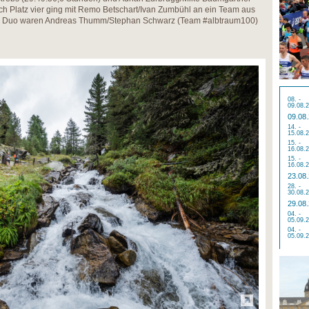
ch Platz vier ging mit Remo Betschart/Ivan Zumbühl an ein Team aus
es Duo waren Andreas Thumm/Stephan Schwarz (Team #albtraum100)
08. -
09.08.
09.08
14. -
15.08.
15. -
16.08.
15. -
16.08.
23.08
28. -
30.08.
29.08
04. -
05.09.
04. -
05.09.