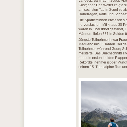
Landeck, Samnaun, Scuol, Prad 
Gastgeber. Das Wetter zeigte si
am sechsten Tag in Scuol setzt
Dauerregen, Kälte und Schneefa
Die Sportler*innen erwiesen si
hervorstachen. Mit knapp 35 Pr
waren in Oberstdorf gestartet, 
Männern liefen 387 in Sulden üb
Jüngste Teilnehmerin war Frau
Madueno mit 63 Jahren. Bei de
Teilnehmer, während Georg Sch
meisterte. Das Durchschnittsal
über die ersten beiden Etappen 
Rekordteilnehmer ist der Münc
seinen 15. Transalpine Run un