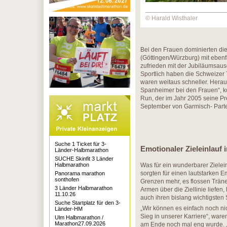
© Harald Wisthaler
Bei den Frauen dominierten d
(Göttingen/Würzburg) mit ebenfa
zufrieden mit der Jubiläumsaus
Sportlich haben die Schweizer 
waren weitaus schneller. Her
Spanheimer bei den Frauen“, k
Run, der im Jahr 2005 seine Pre
September von Garmisch- Parte
Suche 1 Ticket für 3-
Emotionaler Zieleinlauf 
Länder-Halbmarathon
SUCHE Skinfit 3 Länder
Halbmarathon
Was für ein wunderbarer Zielei
sorgten für einen lautstarken 
Panorama marathon
sonthofen
Grenzen mehr, es flossen Träne
3 Länder Halbmarathon
Armen über die Ziellinie liefen
11.10.26
auch ihren bislang wichtigsten 
Suche Startplatz für den 3-
„Wir können es einfach noch nich
Länder-HM
Sieg in unserer Karriere“, war
Ulm Halbmarathon /
Marathon27.09.2026
am Ende noch mal eng wurde. „