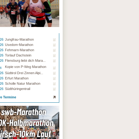
.26
Jungfrau-Marathon
.26
Usedom-Marathon
.26
Fehmarn-Marathon
.26
Torlauf Dachstein
.26
Flensburg liebt dich Mara...
Kopie von P-Weg Marathon
26
.26
Südtirol Drei Zinnen Alpi...
.26
Erfurt Marathon
.26
Scholle Natur Marathon
.26
Südthüringentrail
re Termine