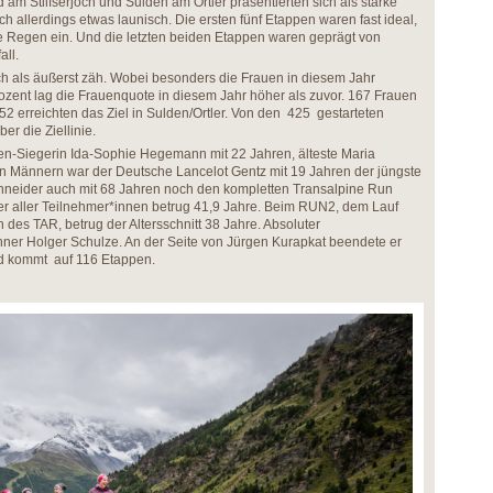
am Stilfserjoch und Sulden am Ortler präsentierten sich als starke
ch allerdings etwas launisch. Die ersten fünf Etappen waren fast ideal,
e Regen ein. Und die letzten beiden Etappen waren geprägt von
ll.
ch als äußerst zäh. Wobei besonders die Frauen in diesem Jahr
ozent lag die Frauenquote in diesem Jahr höher als zuvor. 167 Frauen
152 erreichten das Ziel in Sulden/Ortler. Von den 425 gestarteten
er die Ziellinie.
en-Siegerin Ida-Sophie Hegemann mit 22 Jahren, älteste Maria
n Männern war der Deutsche Lancelot Gentz mit 19 Jahren der jüngste
neider auch mit 68 Jahren noch den kompletten Transalpine Run
ter aller Teilnehmer*innen betrug 41,9 Jahre. Beim RUN2, dem Lauf
des TAR, betrug der Altersschnitt 38 Jahre. Absoluter
hner Holger Schulze. An der Seite von Jürgen Kurapkat beendete er
d kommt auf 116 Etappen.