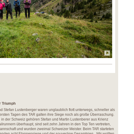
r Triumph
d Stefan Lustenberger waren unglaublich flott unterwegs, schneller als
n ersten Tagen des TAR galten ihre Siege noch als große Überraschung.
 in der Schweiz gehören Stefan und Martin Lustenberer aus Krienz
ilrunnern überhaupt, sind seit zehn Jahren in den Top Ten vertreten,
mannschaft und wurden zweimal Schweizer Meister. Beim TAR starteten
tanden acht Etappensiege und der souveräne Gesamtsieg. „Wir wollten