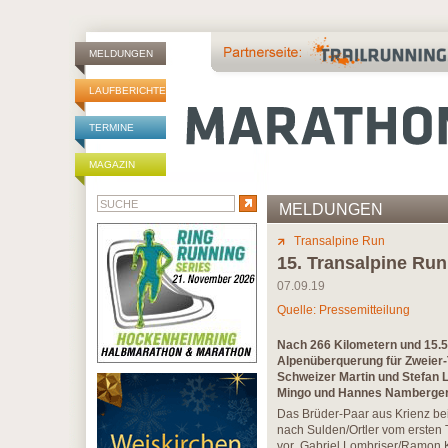
MELDUNGEN
LAUFBERICHTE
TERMINE
MAGAZIN
MELDUNGEN
Transalpine Run
15. Transalpine Run
07.09.19
Quelle: Pressemitteilung
Nach 266 Kilometern und 15.
Alpenüberquerung für Zweier
Schweizer Martin und Stefan 
Mingo und Hannes Namberger 
Das Brüder-Paar aus Krienz be
nach Sulden/Ortler vom ersten 
vor Gabriel Lombriser/Ramon K