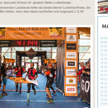
, dass jetzt Schluss ist“, gestand Stefan Lustenberger.
inierenden Landsleute liefen die beiden Berner Lombriser/Krebs, die
ffen hielten, dann aber etwas nachließen und insgesamt 1:11:09
30.08
05.09
20.09
27.09
04.10
11.10
24.10
25.10
25.10
01.11
09.11
06.12
06.12
13.12
07.03
19.04
24.04