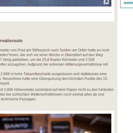
weite
ernativroute
ometer von Prad am Stilfserjoch nach Sulden am Ortler hatte es noch
leten*innen, die sich vor einer Woche in Oberstdorf auf den Weg
 übrig geblieben, um die 25,8 finalen Kilometer und 2.006
ler anzugehen. Aufgrund der extremen Witterungsverhältnisse mit
 2.886 m hohe Tabarettascharte ausgelassen und stattdessen eine
en. Neuschnee hatte eine Überquerung des höchsten Punkts des 15.
macht.
mit 2.006 Höhenmeter zumindest auf dem Papier nicht zu den härtesten
eten bei schlechten Wetterverhältnissen noch einmal alles ab und
 technische Passagen.