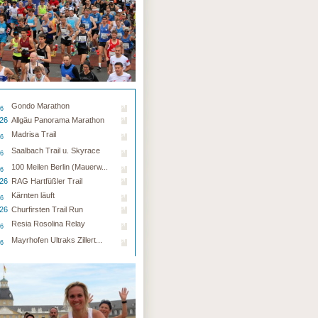
Gondo Marathon
26
.26
Allgäu Panorama Marathon
Madrisa Trail
26
Saalbach Trail u. Skyrace
26
100 Meilen Berlin (Mauerw...
26
.26
RAG Hartfüßler Trail
Kärnten läuft
26
.26
Churfirsten Trail Run
Resia Rosolina Relay
26
Mayrhofen Ultraks Zillert...
26