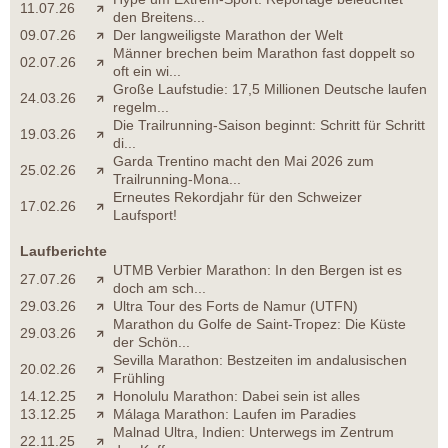
11.07.26
den Breitens...
09.07.26
Der langweiligste Marathon der Welt
Männer brechen beim Marathon fast doppelt so
02.07.26
oft ein wi...
Große Laufstudie: 17,5 Millionen Deutsche laufen
24.03.26
regelm...
Die Trailrunning-Saison beginnt: Schritt für Schritt
19.03.26
di...
Garda Trentino macht den Mai 2026 zum
25.02.26
Trailrunning-Mona...
Erneutes Rekordjahr für den Schweizer
17.02.26
Laufsport!
Laufberichte
UTMB Verbier Marathon: In den Bergen ist es
27.07.26
doch am sch...
29.03.26
Ultra Tour des Forts de Namur (UTFN)
Marathon du Golfe de Saint-Tropez: Die Küste
29.03.26
der Schön...
Sevilla Marathon: Bestzeiten im andalusischen
20.02.26
Frühling
14.12.25
Honolulu Marathon: Dabei sein ist alles
13.12.25
Málaga Marathon: Laufen im Paradies
Malnad Ultra, Indien: Unterwegs im Zentrum
22.11.25