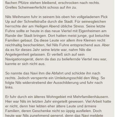
flachen Pfütze stehen bleibend, erschrocken nach rechts.
Grelles Scheinwerferlicht schoss auf ihn zu.
Nils Weihmann fuhr in seinem bis oben hin vollgeladenen Pick
Up auf der Schnellstraße durch die Stadt. Für seinesgleichen
herrschte der am Heiligen Abend übliche Stress. Seine letzte
Fuhre sollte er heute in das neue Viertel mit Eigenheimen am
Rande der Stadt bringen. Dort hatten meist junge, gut betuchte
Familien gebaut. Da diese Leute vor allem ihre Kleinen recht
reichhaltig beschenkten, fiel Nils Fuhre entsprechend aus. Aber
da es für dieses Jahr seine letzte war, nahm Nils die
Angelegenheit gelassen. Er verließ sich auf sein
Navigationsgerät, denn da das zu beliefernde Viertel neu war,
kannte er sich nicht aus.
So nannte das Navi ihm die Abfahrt und schickte ihn nach
rechts. Jedoch versperrte ein Umleitungsschild den Weg. So
folgte Nils widerstrebend der Ausschilderung und fuhr nach
links.
Er fuhr durch ein älteres Wohngebiet mit Mehrfamilienhäusern.
Hier war Nils im letzten Jahr eingeteilt gewesen. Viel Arbeit hatte
er nicht, denn hier lebten eher ältere Leute und ärmere
Familien, deren Geschenke nicht so üppig ausfielen. Doch
heute war Nils zunehmend genervt, denn das Navi meldete