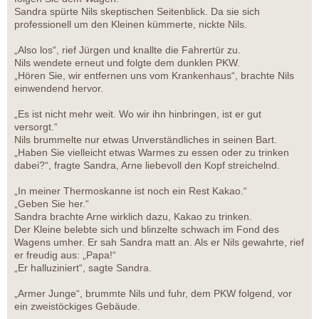
Sandra spürte Nils skeptischen Seitenblick. Da sie sich
professionell um den Kleinen kümmerte, nickte Nils.
„Also los“, rief Jürgen und knallte die Fahrertür zu.
Nils wendete erneut und folgte dem dunklen PKW.
„Hören Sie, wir entfernen uns vom Krankenhaus“, brachte Nils
einwendend hervor.
„Es ist nicht mehr weit. Wo wir ihn hinbringen, ist er gut
versorgt.“
Nils brummelte nur etwas Unverständliches in seinen Bart.
„Haben Sie vielleicht etwas Warmes zu essen oder zu trinken
dabei?“, fragte Sandra, Arne liebevoll den Kopf streichelnd.
„In meiner Thermoskanne ist noch ein Rest Kakao.“
„Geben Sie her.“
Sandra brachte Arne wirklich dazu, Kakao zu trinken.
Der Kleine belebte sich und blinzelte schwach im Fond des
Wagens umher. Er sah Sandra matt an. Als er Nils gewahrte, rief
er freudig aus: „Papa!“
„Er halluziniert“, sagte Sandra.
„Armer Junge“, brummte Nils und fuhr, dem PKW folgend, vor
ein zweistöckiges Gebäude.