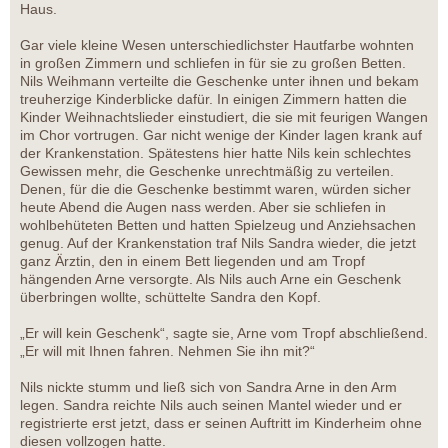
Haus.
Gar viele kleine Wesen unterschiedlichster Hautfarbe wohnten
in großen Zimmern und schliefen in für sie zu großen Betten.
Nils Weihmann verteilte die Geschenke unter ihnen und bekam
treuherzige Kinderblicke dafür. In einigen Zimmern hatten die
Kinder Weihnachtslieder einstudiert, die sie mit feurigen Wangen
im Chor vortrugen. Gar nicht wenige der Kinder lagen krank auf
der Krankenstation. Spätestens hier hatte Nils kein schlechtes
Gewissen mehr, die Geschenke unrechtmäßig zu verteilen.
Denen, für die die Geschenke bestimmt waren, würden sicher
heute Abend die Augen nass werden. Aber sie schliefen in
wohlbehüteten Betten und hatten Spielzeug und Anziehsachen
genug. Auf der Krankenstation traf Nils Sandra wieder, die jetzt
ganz Ärztin, den in einem Bett liegenden und am Tropf
hängenden Arne versorgte. Als Nils auch Arne ein Geschenk
überbringen wollte, schüttelte Sandra den Kopf.
„Er will kein Geschenk“, sagte sie, Arne vom Tropf abschließend.
„Er will mit Ihnen fahren. Nehmen Sie ihn mit?“
Nils nickte stumm und ließ sich von Sandra Arne in den Arm
legen. Sandra reichte Nils auch seinen Mantel wieder und er
registrierte erst jetzt, dass er seinen Auftritt im Kinderheim ohne
diesen vollzogen hatte.