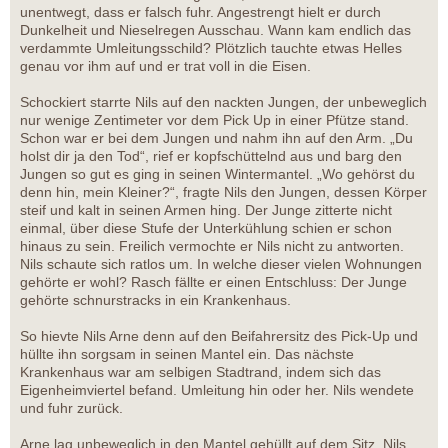
unentwegt, dass er falsch fuhr. Angestrengt hielt er durch
Dunkelheit und Nieselregen Ausschau. Wann kam endlich das
verdammte Umleitungsschild? Plötzlich tauchte etwas Helles
genau vor ihm auf und er trat voll in die Eisen.
Schockiert starrte Nils auf den nackten Jungen, der unbeweglich
nur wenige Zentimeter vor dem Pick Up in einer Pfütze stand.
Schon war er bei dem Jungen und nahm ihn auf den Arm. „Du
holst dir ja den Tod“, rief er kopfschüttelnd aus und barg den
Jungen so gut es ging in seinen Wintermantel. „Wo gehörst du
denn hin, mein Kleiner?“, fragte Nils den Jungen, dessen Körper
steif und kalt in seinen Armen hing. Der Junge zitterte nicht
einmal, über diese Stufe der Unterkühlung schien er schon
hinaus zu sein. Freilich vermochte er Nils nicht zu antworten.
Nils schaute sich ratlos um. In welche dieser vielen Wohnungen
gehörte er wohl? Rasch fällte er einen Entschluss: Der Junge
gehörte schnurstracks in ein Krankenhaus.
So hievte Nils Arne denn auf den Beifahrersitz des Pick-Up und
hüllte ihn sorgsam in seinen Mantel ein. Das nächste
Krankenhaus war am selbigen Stadtrand, indem sich das
Eigenheimviertel befand. Umleitung hin oder her. Nils wendete
und fuhr zurück.
Arne lag unbeweglich in den Mantel gehüllt auf dem Sitz. Nils