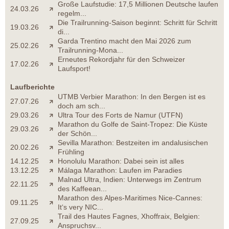
Große Laufstudie: 17,5 Millionen Deutsche laufen
24.03.26
regelm...
Die Trailrunning-Saison beginnt: Schritt für Schritt
19.03.26
di...
Garda Trentino macht den Mai 2026 zum
25.02.26
Trailrunning-Mona...
Erneutes Rekordjahr für den Schweizer
17.02.26
Laufsport!
Laufberichte
UTMB Verbier Marathon: In den Bergen ist es
27.07.26
doch am sch...
29.03.26
Ultra Tour des Forts de Namur (UTFN)
Marathon du Golfe de Saint-Tropez: Die Küste
29.03.26
der Schön...
Sevilla Marathon: Bestzeiten im andalusischen
20.02.26
Frühling
14.12.25
Honolulu Marathon: Dabei sein ist alles
13.12.25
Málaga Marathon: Laufen im Paradies
Malnad Ultra, Indien: Unterwegs im Zentrum
22.11.25
des Kaffeean...
Marathon des Alpes-Maritimes Nice-Cannes:
09.11.25
It‘s very NIC...
Trail des Hautes Fagnes, Xhoffraix, Belgien:
27.09.25
Anspruchsv...