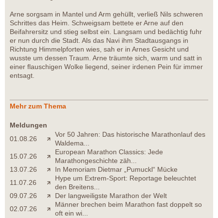
Arne sorgsam in Mantel und Arm gehüllt, verließ Nils schweren
Schrittes das Heim. Schweigsam bettete er Arne auf den
Beifahrersitz und stieg selbst ein. Langsam und bedächtig fuhr
er nun durch die Stadt. Als das Navi ihm Stadtausgangs in
Richtung Himmelpforten wies, sah er in Arnes Gesicht und
wusste um dessen Traum. Arne träumte sich, warm und satt in
einer flauschigen Wolke liegend, seiner irdenen Pein für immer
entsagt.
Mehr zum Thema
Meldungen
Vor 50 Jahren: Das historische Marathonlauf des
01.08.26
Waldema...
European Marathon Classics: Jede
15.07.26
Marathongeschichte zäh...
13.07.26
In Memoriam Dietmar „Pumuckl“ Mücke
Hype um Extrem-Sport: Reportage beleuchtet
11.07.26
den Breitens...
09.07.26
Der langweiligste Marathon der Welt
Männer brechen beim Marathon fast doppelt so
02.07.26
oft ein wi...