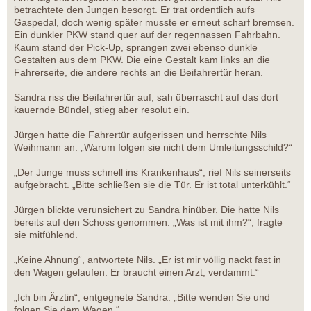
betrachtete den Jungen besorgt. Er trat ordentlich aufs
Gaspedal, doch wenig später musste er erneut scharf bremsen.
Ein dunkler PKW stand quer auf der regennassen Fahrbahn.
Kaum stand der Pick-Up, sprangen zwei ebenso dunkle
Gestalten aus dem PKW. Die eine Gestalt kam links an die
Fahrerseite, die andere rechts an die Beifahrertür heran.
Sandra riss die Beifahrertür auf, sah überrascht auf das dort
kauernde Bündel, stieg aber resolut ein.
Jürgen hatte die Fahrertür aufgerissen und herrschte Nils
Weihmann an: „Warum folgen sie nicht dem Umleitungsschild?“
„Der Junge muss schnell ins Krankenhaus“, rief Nils seinerseits
aufgebracht. „Bitte schließen sie die Tür. Er ist total unterkühlt.“
Jürgen blickte verunsichert zu Sandra hinüber. Die hatte Nils
bereits auf den Schoss genommen. „Was ist mit ihm?“, fragte
sie mitfühlend.
„Keine Ahnung“, antwortete Nils. „Er ist mir völlig nackt fast in
den Wagen gelaufen. Er braucht einen Arzt, verdammt.“
„Ich bin Ärztin“, entgegnete Sandra. „Bitte wenden Sie und
folgen Sie dem Wagen.“