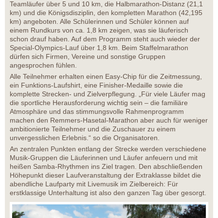
Teamläufer über 5 und 10 km, die Halbmarathon-Distanz (21,1
km) und die Königsdisziplin, den kompletten Marathon (42,195
km) angeboten. Alle Schülerinnen und Schüler können auf
einem Rundkurs von ca. 1,8 km zeigen, was sie läuferisch
schon drauf haben. Auf dem Programm steht auch wieder der
Special-Olympics-Lauf über 1,8 km. Beim Staffelmarathon
dürfen sich Firmen, Vereine und sonstige Gruppen
angesprochen fühlen.
Alle Teilnehmer erhalten einen Easy-Chip für die Zeitmessung,
ein Funktions-Laufshirt, eine Finisher-Medaille sowie die
komplette Strecken- und Zielverpflegung. „Für viele Läufer mag
die sportliche Herausforderung wichtig sein – die familiäre
Atmosphäre und das stimmungsvolle Rahmenprogramm
machen den Remmers-Hasetal-Marathon aber auch für weniger
ambitionierte Teilnehmer und die Zuschauer zu einem
unvergesslichen Erlebnis.“ so die Organisatoren.
An zentralen Punkten entlang der Strecke werden verschiedene
Musik-Gruppen die Läuferinnen und Läufer anfeuern und mit
heißen Samba-Rhythmen ins Ziel tragen. Den abschließenden
Höhepunkt dieser Laufveranstaltung der Extraklasse bildet die
abendliche Laufparty mit Livemusik im Zielbereich: Für
erstklassige Unterhaltung ist also den ganzen Tag über gesorgt.