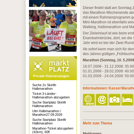
Dieser findet statt am Sonntag
das Marathon-Wochenende aber b
mit einem Rahmenprogramm gest
Mini-Marathon ist ebenfalls wi
Walking, Halbmarathon und Ma
Der Zieleinlauf ist wie beim e
Eisenbahnbrücke, dort, wo die
Jahr wird es bei der Zwei-Rund
Ab sofort kann man sich für d
des Jahres gültigen „Frühbucher
Marathon (Sonntag, 10. 5.2009
16.07.2008 - 31.12.2008: 35.0
01.01.2009 - 28.02.2009: 40.0
01.03.2009 - 24.04.2009: 50.0
Suche 2x Skinfit-
Informationen: Kassel Marath
Halbmarathon
Ticket 3-Länder-
Halbmarathon abzugeben
Suche Startplatz Skinfit
Halbmarathon
Ulm Halbmarathon /
Marathon27.09.2026
Suche Startplatz Skinfit
Mehr zum Thema
Halbmarathon
Marathon-Ticket abzugeben
(42km), 60€
Meldungen