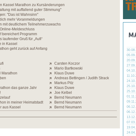
n Kassel Marathon zu Kursänderungen
altung mit auffallend guter Stimmung''
n: ''Das ist Wahnsinn''
utlich mehr Voranmeldungen
n mit deutlichem Teilnehmerzuwachs
 Online-Meldeschluss
f bereichert Programm
s laufender Gruß für „Aufi“
 in Kassel
athon geht zurück auf Anfang
30.08
05.09
20.09
ufi
Carsten Koczor
27.09
s
Mario Bartkowski
04.10
l Marathon
Klaus Duwe
11.10
eben
Andreas Bettingen / Judith Strack
24.10
Markus Pitz
25.10
arathon das ganze Jahr
Klaus Duwe
25.10
!
Joe Kelbel
01.11
zelauf
Bernd Neumann
09.11
thon in meiner Heimatstadt
Bernd Neumann
06.12
er aus Kassel
Bernd Neumann
06.12
13.12
07.03
19.04
24.04