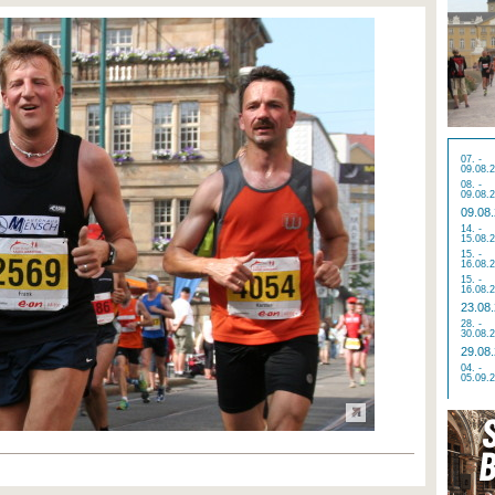
07. -
09.08.
08. -
09.08.
09.08
14. -
15.08.
15. -
16.08.
15. -
16.08.
23.08
28. -
30.08.
29.08
04. -
05.09.