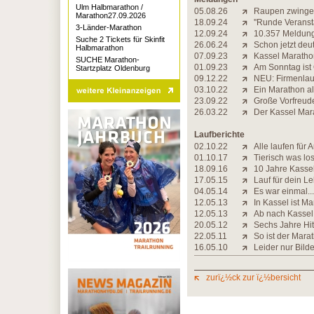
Ulm Halbmarathon /
05.08.26
Raupen zwinge
Marathon27.09.2026
18.09.24
''Runde Veranst
3-Länder-Marathon
12.09.24
10.357 Meldunge
Suche 2 Tickets für Skinfit
26.06.24
Schon jetzt de
Halbmarathon
07.09.23
Kassel Maratho
SUCHE Marathon-
01.09.23
Am Sonntag ist
Startzplatz Oldenburg
09.12.22
NEU: Firmenlau
03.10.22
Ein Marathon al
23.09.22
Große Vorfreude
26.03.22
Der Kassel Mar
Laufberichte
02.10.22
Alle laufen für A
01.10.17
Tierisch was lo
18.09.16
10 Jahre Kasse
17.05.15
Lauf für dein L
04.05.14
Es war einmal...
12.05.13
In Kassel ist M
12.05.13
Ab nach Kassel
20.05.12
Sechs Jahre Hit
22.05.11
So ist der Mara
16.05.10
Leider nur Bild
zurï¿½ck zur ï¿½bersicht