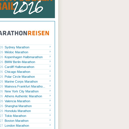
.26
Sydney Marathon
.26
Médoc Marathon
.26
Kopenhagen Halbmarathon
.26
BMW Berlin-Marathon
.26
Cardiff Halbmarathon
.26
Chicago Marathon
.26
Polar Circle Marathon
.26
Marine Corps Marathon
.26
Mainova Frankfurt Maratho...
.26
New York City Marathon
.26
Athens Authentic Marathon
.26
Valencia Marathon
.26
Shanghai Marathon
.26
Honolulu Marathon
.27
Tokio Marathon
.27
Boston Marathon
.27
London Marathon