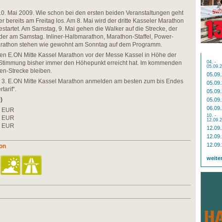
,10. Mai 2009. Wie schon bei den ersten beiden Veranstaltungen geht
ereits am Freitag los. Am 8. Mai wird der dritte Kasseler Marathon
artet. Am Samstag, 9. Mai gehen die Walker auf die Strecke, der
eder am Samstag. Inliner-Halbmarathon, Marathon-Staffel, Power-
rathon stehen wie gewohnt am Sonntag auf dem Programm.
rsten E.ON Mitte Kassel Marathon vor der Messe Kassel in Höhe der
 Stimmung bisher immer den Höhepunkt erreicht hat. Im kommenden
04. -
05.09.
en-Strecke bleiben.
05.09
en 3. E.ON Mitte Kassel Marathon anmelden am besten zum bis Endes
05.09
tarif“.
05.09
)
05.09
06.09
0 EUR
10. -
0 EUR
12.09.
0 EUR
12.09
12.09
12.09
on
weite