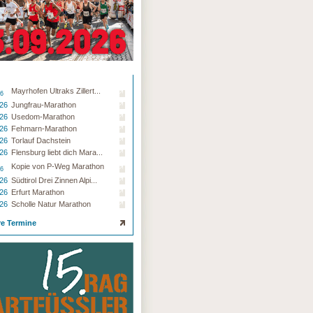
Mayrhofen Ultraks Zillert...
26
.26
Jungfrau-Marathon
.26
Usedom-Marathon
.26
Fehmarn-Marathon
.26
Torlauf Dachstein
.26
Flensburg liebt dich Mara...
Kopie von P-Weg Marathon
26
.26
Südtirol Drei Zinnen Alpi...
.26
Erfurt Marathon
.26
Scholle Natur Marathon
re Termine