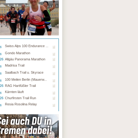
Swiss Alps 100 Endurance ...
26
Gondo Marathon
26
.26
Allgäu Panorama Marathon
Madrisa Trail
26
Saalbach Trail u. Skyrace
26
100 Meilen Berlin (Mauerw...
26
.26
RAG Hartfüßler Trail
Kärnten läuft
26
.26
Churfirsten Trail Run
Resia Rosolina Relay
26