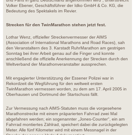
und Fans in ganz Deutschland angenommen wird“, unterstreicht
Volker Ebener, Geschäftsführer der Idko GmbH & Co. KG, die
Bedeutung des Spektakels im Revier.
Strecken für den TwinMarathon stehen jetzt fest.
Lothar Wenz, offizieller Streckenvermesser der AIMS
(Association of International Marathons and Road Races), sah
den Veranstaltern des 3. Karstadt RuhrMarathon am gestrigen
Sonntag bei ihrer Arbeit genau auf die Finger und konnte
anschließend die offizielle Anerkennung der Strecken durch den
Weltverband der Marathonveranstalter aussprechen.
Mit engagierter Unterstützung der Essener Polizei war in
Rekordzeit die Wegführung für den weltweit ersten
TwinMarathon vermessen worden, zu dem am 17. April 2005 in
Oberhausen und Dortmund der Startschuss fällt.
Zur Vermessung nach AIMS-Statuten muss die vorgesehene
Marathonstrecke mit einem präparierten Fahrrad zwei Mal
abgefahren werden; ein sogenannter „Jones-Counter“, ein am
Fahrrad montiertes Zählrad, speichert dabei die zurückgelegten
Meter. Alle fünf Kilometer wird mit einem Messnagel in der