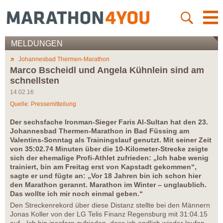
MELDUNGEN
Johannesbad Thermen-Marathon
Marco Bscheidl und Angela Kühnlein sind am
schnellsten
14.02.16
Quelle: Pressemitteilung
Der sechsfache Ironman-Sieger Faris Al-Sultan hat den 23.
Johannesbad Thermen-Marathon in Bad Füssing am
Valentins-Sonntag als Trainingslauf genutzt. Mit seiner Zeit
von 35:02.74 Minuten über die 10-Kilometer-Strecke zeigte
sich der ehemalige Profi-Athlet zufrieden: „Ich habe wenig
trainiert, bin am Freitag erst von Kapstadt gekommen“,
sagte er und fügte an: „Vor 18 Jahren bin ich schon hier
den Marathon gerannt. Marathon im Winter – unglaublich.
Das wollte ich mir noch einmal geben.“
Den Streckenrekord über diese Distanz stellte bei den Männern
Jonas Koller von der LG Telis Finanz Regensburg mit 31:04.15