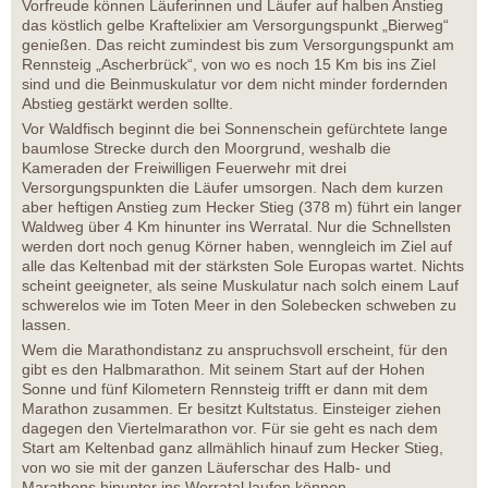
Vorfreude können Läuferinnen und Läufer auf halben Anstieg
das köstlich gelbe Kraftelixier am Versorgungspunkt „Bierweg“
genießen. Das reicht zumindest bis zum Versorgungspunkt am
Rennsteig „Ascherbrück“, von wo es noch 15 Km bis ins Ziel
sind und die Beinmuskulatur vor dem nicht minder fordernden
Abstieg gestärkt werden sollte.
Vor Waldfisch beginnt die bei Sonnenschein gefürchtete lange
baumlose Strecke durch den Moorgrund, weshalb die
Kameraden der Freiwilligen Feuerwehr mit drei
Versorgungspunkten die Läufer umsorgen. Nach dem kurzen
aber heftigen Anstieg zum Hecker Stieg (378 m) führt ein langer
Waldweg über 4 Km hinunter ins Werratal. Nur die Schnellsten
werden dort noch genug Körner haben, wenngleich im Ziel auf
alle das Keltenbad mit der stärksten Sole Europas wartet. Nichts
scheint geeigneter, als seine Muskulatur nach solch einem Lauf
schwerelos wie im Toten Meer in den Solebecken schweben zu
lassen.
Wem die Marathondistanz zu anspruchsvoll erscheint, für den
gibt es den Halbmarathon. Mit seinem Start auf der Hohen
Sonne und fünf Kilometern Rennsteig trifft er dann mit dem
Marathon zusammen. Er besitzt Kultstatus. Einsteiger ziehen
dagegen den Viertelmarathon vor. Für sie geht es nach dem
Start am Keltenbad ganz allmählich hinauf zum Hecker Stieg,
von wo sie mit der ganzen Läuferschar des Halb- und
Marathons hinunter ins Werratal laufen können.