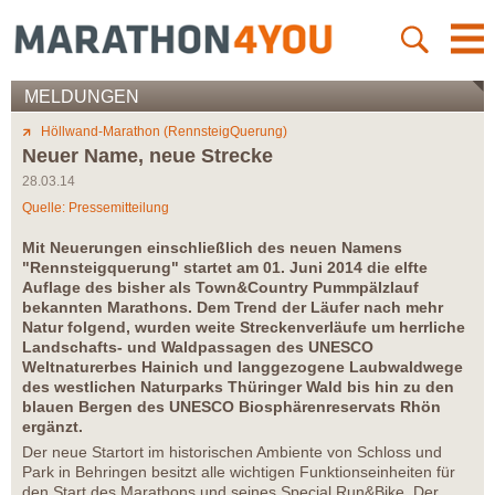
MELDUNGEN
Höllwand-Marathon (RennsteigQuerung)
Neuer Name, neue Strecke
28.03.14
Quelle: Pressemitteilung
Mit Neuerungen einschließlich des neuen Namens
"Rennsteigquerung" startet am 01. Juni 2014 die elfte
Auflage des bisher als Town&Country Pummpälzlauf
bekannten Marathons. Dem Trend der Läufer nach mehr
Natur folgend, wurden weite Streckenverläufe um herrliche
Landschafts- und Waldpassagen des UNESCO
Weltnaturerbes Hainich und langgezogene Laubwaldwege
des westlichen Naturparks Thüringer Wald bis hin zu den
blauen Bergen des UNESCO Biosphärenreservats Rhön
ergänzt.
Der neue Startort im historischen Ambiente von Schloss und
Park in Behringen besitzt alle wichtigen Funktionseinheiten für
den Start des Marathons und seines Special Run&Bike. Der