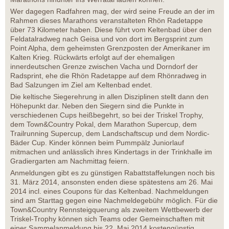
Wer dagegen Radfahren mag, der wird seine Freude an der im
Rahmen dieses Marathons veranstalteten Rhön Radetappe
über 73 Kilometer haben. Diese führt vom Keltenbad über den
Feldatalradweg nach Geisa und von dort im Bergsprint zum
Point Alpha, dem geheimsten Grenzposten der Amerikaner im
Kalten Krieg. Rückwärts erfolgt auf der ehemaligen
innerdeutschen Grenze zwischen Vacha und Dorndorf der
Radsprint, ehe die Rhön Radetappe auf dem Rhönradweg in
Bad Salzungen im Ziel am Keltenbad endet.
Die keltische Siegerehrung in allen Disziplinen stellt dann den
Höhepunkt dar. Neben den Siegern sind die Punkte in
verschiedenen Cups heißbegehrt, so bei der Triskel Trophy,
dem Town&Country Pokal, dem Marathon Supercup, dem
Trailrunning Supercup, dem Landschaftscup und dem Nordic-
Bäder Cup. Kinder können beim Pummpälz Juniorlauf
mitmachen und anlässlich ihres Kindertags in der Trinkhalle im
Gradiergarten am Nachmittag feiern.
Anmeldungen gibt es zu günstigen Rabattstaffelungen noch bis
31. März 2014, ansonsten enden diese spätestens am 26. Mai
2014 incl. eines Coupons für das Keltenbad. Nachmeldungen
sind am Starttag gegen eine Nachmeldegebühr möglich. Für die
Town&Country Rennsteigquerung als zweitem Wettbewerb der
Triskel-Trophy können sich Teams oder Gemeinschaften mit
einer Sammelanmeldung bis 22. Mai 2014 kostengünstig