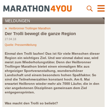
MELDUNGEN
Heilbronner Trollinger Marathon
Der Trolli bewegt die ganze Region
27.04.18
Quelle: Pressemitteilung
Einmal den Trolli laufen! Das ist für viele Menschen dieser
Region ein wichtiges Ziel. Und wer einmal dabei war, wird
meist zum Wiederholungstäter. Denn der Heilbronner
Trollinger Marathon bietet einen einmaligen Mix aus
ehrgeiziger Sportveranstaltung, wunderschöner
Landschaft und einem besonders hohen Spaßfaktor. So
sind die Teilnehmerzahlen konstant hoch. Am 6. Mai
erwartet Heilbronn wieder mehr als 7000 Läufer, die in den
vier angebotenen Disziplinen gemeinsam dem Ziel
entgegensprinten.
Was macht den Trolli so beliebt?