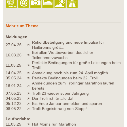
Mehr zum Thema
Meldungen
Rekordbeteiligung und neue Impulse für
27.04.26
Heilbronns größ...
Bei allen Wettbewerben deutlicher
16.03.26
Teilnehmerzuwachs
Perfekte Bedingungen für große Leistungen beim
11.05.25
Trolli
14.04.25
Anmeldung noch bis zum 24. April möglich
05.05.24
Perfekte Bedingungen beim 22. Trolli
Anmeldungen zum Trollinger Marathon laufen
16.01.24
bereits
07.05.23
Trolli 23 wieder super Jahrgang
04.05.23
Der Trolli ist für alle da!
05.12.22
Bis Ende Januar anmelden und sparen
08.05.22
Trolli-Begeisterung non-Stopp!
Laufberichte
11.05.25
Hot Moms run Marathon