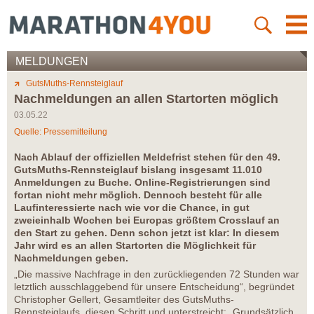
MELDUNGEN
GutsMuths-Rennsteiglauf
Nachmeldungen an allen Startorten möglich
03.05.22
Quelle: Pressemitteilung
Nach Ablauf der offiziellen Meldefrist stehen für den 49.
GutsMuths-Rennsteiglauf bislang insgesamt 11.010
Anmeldungen zu Buche. Online-Registrierungen sind
fortan nicht mehr möglich. Dennoch besteht für alle
Laufinteressierte nach wie vor die Chance, in gut
zweieinhalb Wochen bei Europas größtem Crosslauf an
den Start zu gehen. Denn schon jetzt ist klar: In diesem
Jahr wird es an allen Startorten die Möglichkeit für
Nachmeldungen geben.
„Die massive Nachfrage in den zurückliegenden 72 Stunden war
letztlich ausschlaggebend für unsere Entscheidung“, begründet
Christopher Gellert, Gesamtleiter des GutsMuths-
Rennsteiglaufs, diesen Schritt und unterstreicht: „Grundsätzlich