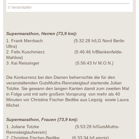
© Veranstalter
Supermarathon, Herren (73,9 km):
1. Frank Merrbach (5:32:28 h/LG Nord Berlin
Ultra)
2. Felix Kuschmierz (5:46:46 h/Blankenfelde-
Mahlow)
3. Kai Reissinger (5:56:43 h/ M.O.N.)
Die Konkurrenz bei den Damen beherrschte die für den
veranstaltenden GutsMuths-Rennsteiglauf startende Julian
Totzke. Sie gewann den langen Kanten damit zum zweiten Mal
in Folge und mit sehr großem Vorsprung von mehr als 40
Minuten vor Christine Fischer Bedtke aus Leipzig sowie Laura
Michel.
Supermarathon, Frauen (73,9 km):
1. Juliane Totzke (5:53:28 h/GutsMuths-
Rennsteiglaufverein)
2. Christine Fischer-Bedtke (6:33:34 h/Leipzig)