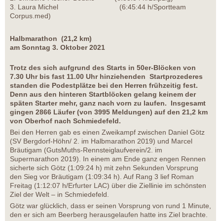
3. Laura Michel (6:45:44 h/Sportteam
Corpus.med)
Halbmarathon (21,2 km)
am Sonntag 3. Oktober 2021
Trotz des sich aufgrund des Starts in 50er-Blöcken von
7.30 Uhr bis fast 11.00 Uhr hinziehenden Startprozederes
standen die Podestplätze bei den Herren frühzeitig fest.
Denn aus den hinteren Startblöcken gelang keinem der
späten Starter mehr, ganz nach vorn zu laufen. Insgesamt
gingen 2866 Läufer (von 3995 Meldungen) auf den 21,2 km
von Oberhof nach Schmiedefeld.
Bei den Herren gab es einen Zweikampf zwischen Daniel Götz
(SV Bergdorf-Höhn/ 2. im Halbmarathon 2019) und Marcel
Bräutigam (GutsMuths-Rennsteiglaufverein/2. im
Supermarathon 2019). In einem am Ende ganz engen Rennen
sicherte sich Götz (1:09:24 h) mit zehn Sekunden Vorsprung
den Sieg vor Bräutigam (1:09:34 h). Auf Rang 3 lief Roman
Freitag (1:12:07 h/Erfurter LAC) über die Ziellinie im schönsten
Ziel der Welt – in Schmiedefeld.
Götz war glücklich, dass er seinen Vorsprung von rund 1 Minute,
den er sich am Beerberg herausgelaufen hatte ins Ziel brachte.