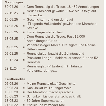
Meldungen
30.04.26
Dem Rennsteig die Treue: 18.489 Anmeldungen
Neuer Präsident gewählt – Uwe Albus folgt auf
22.11.25
Jürgen La...
18.05.25
Geschichten rund um den Lauf
„Fliegende Holländerin“ gewinnt den Marathon -
17.05.25
Strecke...
17.05.25
Erste Sieger stehen fest
Dem Rennsteig die Treue: Fast 18.000
13.05.25
Anmeldungen für de...
Vorjahressieger Marcel Bräutigam und Nadine
04.03.25
Hübel gemel...
08.01.25
Rennsteiglauf knackt die Zehntausend
Präsident Lange: „Melderekordstand für den 52.
03.12.24
Rennstei...
Rennsteiglauf-Präsident mit Thüringer
29.11.24
Verdienstorden ge...
Laufberichte
09.05.26
Meine Rennsteiglauf-Geschichte
25.05.24
Das Unikat im Thüringer Wald
13.05.23
Der Marathon macht sprachlos
13.05.23
Schunkeln bis der Startschuss knallt
13.05.23
50 Jahre Supermarathon
21.05.22
Endlich, es ist wieder Mai …