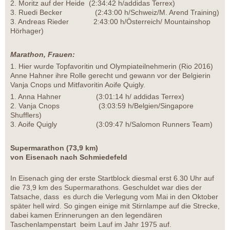
2. Moritz auf der Heide (2:34:42 h/addidas Terrex)
3. Ruedi Becker (2:43:00 h/Schweiz/M. Arend Training)
3. Andreas Rieder 2:43:00 h/Österreich/ Mountainshop
Hörhager)
Marathon, Frauen:
1. Hier wurde Topfavoritin und Olympiateilnehmerin (Rio 2016)
Anne Hahner ihre Rolle gerecht und gewann vor der Belgierin
Vanja Cnops und Mitfavoritin Aoife Quigly.
1. Anna Hahner (3:01:14 h/ addidas Terrex)
2. Vanja Cnops (3:03:59 h/Belgien/Singapore
Shufflers)
3. Aoife Quigly (3:09:47 h/Salomon Runners Team)
Supermarathon (73,9 km)
von Eisenach nach Schmiedefeld
In Eisenach ging der erste Startblock diesmal erst 6.30 Uhr auf
die 73,9 km des Supermarathons. Geschuldet war dies der
Tatsache, dass es durch die Verlegung vom Mai in den Oktober
später hell wird. So gingen einige mit Stirnlampe auf die Strecke,
dabei kamen Erinnerungen an den legendären
Taschenlampenstart beim Lauf im Jahr 1975 auf.