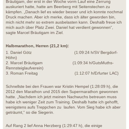
Bräutigam, der erst in der Woche vorm Lauf eine Zerrung
auskuriert hatte, hatte am Beerberg mit Seitenstechen zu
kämpfen. „Danach lief es wieder besser und ich konnte nochmal
Druck machen. Aber ich merke, dass ich älter geworden bin,
mich nicht mehr so extrem ausbelasten kann. Deshalb freue ich
mich auch über Platz Zwei. Daniel hat verdient gewonnen“,
sagte Marcel Bräutigam im Ziel.
Halbmarathon, Herren (21,2 km):
1. Daniel Götz (1:09:24 h/SV Bergdorf-
Höhn)
2. Marcel Bräutigam (1:09:34 h/GutsMuths-
Rennsteiglaufverein)
3. Roman Freitag (1:12:07 h/Erfurter LAC)
Schnellste bei den Frauen war Kristin Hempel (1:28:09 h), die
2012 den Marathon und 2015 den Supermarathon gewonnen
hatte. „Nachdem ich jetzt meinen Nachwuchs betreuen muss
habe ich weniger Zeit zum Training. Deshalb hatte ich gehofft,
wenigstens aufs Treppchen zu laufen. Vom Sieg habe ich aber
geträumt,“ so die Siegerin.
Auf Rang 2 lief Anna Herzberg (1:29:47 h), die einige