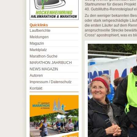
Startnummer für dieses Projekt
40. GutsMuths-Rennsteiglauf ei
Zu den weniger bekannten Beso
oder stark sehgeschädigte Läuf
Quicklinks
die ersten Läufer auf dem Renns
anspruchsvolle Strecke bewältig
Laufberichte
Cross“ apostrophiert, was es bl
Meldungen
Magazin
Marktplatz
Marathon-Suche
MARATHON JAHRBUCH
NEWS MAGAZIN
Autoren
Impressum / Datenschutz
Kontakt