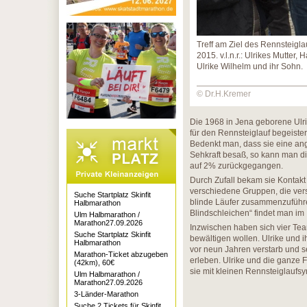
Treff am Ziel des Rennsteigla
2015. v.l.n.r.: Ulrikes Mutter
Ulrike Wilhelm und ihr Sohn.
© Dr.H.Kremer
Die 1968 in Jena geborene Ulri
für den Rennsteiglauf begeiste
Bedenkt man, dass sie eine an
Sehkraft besaß, so kann man di
auf 2% zurückgegangen.
Durch Zufall bekam sie Kontakt
verschiedene Gruppen, die ver
Suche Startplatz Skinfit
blinde Läufer zusammenzuführen
Halbmarathon
Blindschleichen“ findet man im 
Ulm Halbmarathon /
Marathon27.09.2026
Inzwischen haben sich vier T
Suche Startplatz Skinfit
bewältigen wollen. Ulrike und ih
Halbmarathon
vor neun Jahren verstarb und se
Marathon-Ticket abzugeben
erleben. Ulrike und die ganze
(42km), 60€
sie mit kleinen Rennsteiglauf
Ulm Halbmarathon /
Marathon27.09.2026
3-Länder-Marathon
Suche 2 Tickets für Skinfit