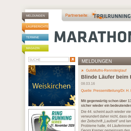
MELDUNGEN
LAUFBERICHTE
TERMINE
MAGAZIN
MELDUNGEN
GutsMuths-Rennsteiglauf
Blinde Läufer beim 
08.03.16
Quelle: Pressemitteilung/Dr. H.
Mit gegenwärtig schon über 1
sicher wieder ein bedeutendes
Die 44. scheint auch wieder vi
verwundert daher nicht, dass de
der Zeitschrift „Laufzeit“ und l
Probleme hatte, 44 Läuferinne
Georg Kremer gemeinsam den H