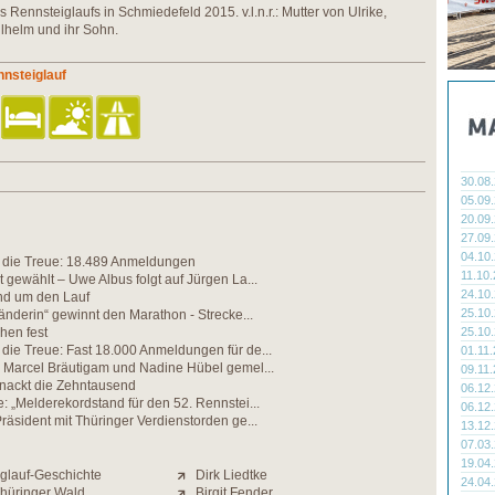
es Rennsteiglaufs in Schmiedefeld 2015. v.l.n.r.: Mutter von Ulrike,
lhelm und ihr Sohn.
nsteiglauf
30.08
05.09
20.09
27.09
04.10
die Treue: 18.489 Anmeldungen
11.10
 gewählt – Uwe Albus folgt auf Jürgen La...
24.10
nd um den Lauf
25.10
änderin“ gewinnt den Marathon - Strecke...
hen fest
25.10
ie Treue: Fast 18.000 Anmeldungen für de...
01.11
r Marcel Bräutigam und Nadine Hübel gemel...
09.11
knackt die Zehntausend
06.12
: „Melderekordstand für den 52. Rennstei...
06.12
räsident mit Thüringer Verdienstorden ge...
13.12
07.03
19.04
glauf-Geschichte
Dirk Liedtke
24.04
Thüringer Wald
Birgit Fender