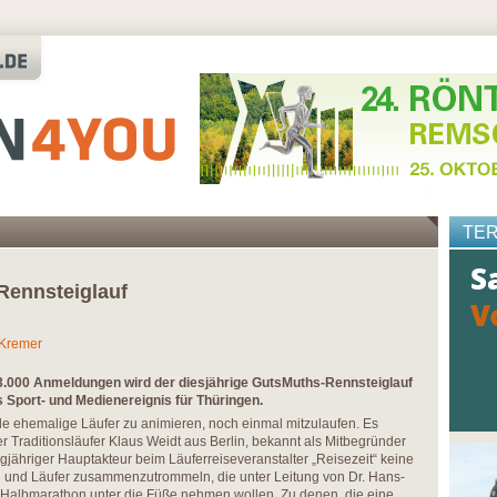
TE
Rennsteiglauf
 Kremer
3.000 Anmeldungen wird der diesjährige GutsMuths-Rennsteiglauf
 Sport- und Medienereignis für Thüringen.
ele ehemalige Läufer zu animieren, noch einmal mitzulaufen. Es
r Traditionsläufer Klaus Weidt aus Berlin, bekannt als Mitbegründer
angjähriger Hauptakteur beim Läuferreiseveranstalter „Reisezeit“ keine
n und Läufer zusammenzutrommeln, die unter Leitung von Dr. Hans-
albmarathon unter die Füße nehmen wollen. Zu denen, die eine