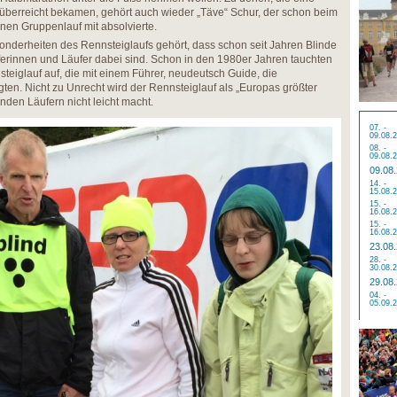
 überreicht bekamen, gehört auch wieder „Täve“ Schur, der schon beim
nen Gruppenlauf mit absolvierte.
nderheiten des Rennsteiglaufs gehört, dass schon seit Jahren Blinde
erinnen und Läufer dabei sind. Schon in den 1980er Jahren tauchten
teiglauf auf, die mit einem Führer, neudeutsch Guide, die
ten. Nicht zu Unrecht wird der Rennsteiglauf als „Europas größter
inden Läufern nicht leicht macht.
07. -
09.08.
08. -
09.08.
09.08
14. -
15.08.
15. -
16.08.
15. -
16.08.
23.08
28. -
30.08.
29.08
04. -
05.09.