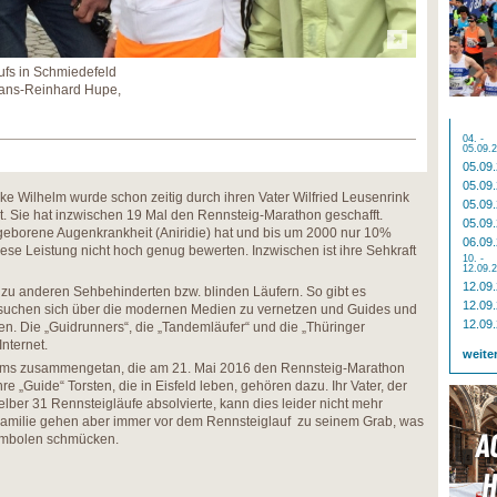
ufs in Schmiedefeld
, Hans-Reinhard Hupe,
04. -
05.09.
05.09
05.09
ke Wilhelm wurde schon zeitig durch ihren Vater Wilfried Leusenrink
05.09
rt. Sie hat inzwischen 19 Mal den Rennsteig-Marathon geschafft.
05.09
geborene Augenkrankheit (Aniridie) hat und bis um 2000 nur 10%
06.09
ese Leistung nicht hoch genug bewerten. Inzwischen ist ihre Sehkraft
10. -
12.09.
12.09
 zu anderen Sehbehinderten bzw. blinden Läufern. So gibt es
12.09
suchen sich über die modernen Medien zu vernetzen und Guides und
12.09
. Die „Guidrunners“, die „Tandemläufer“ und die „Thüringer
Internet.
weite
eams zusammengetan, die am 21. Mai 2016 den Rennsteig-Marathon
re „Guide“ Torsten, die in Eisfeld leben, gehören dazu. Ihr Vater, der
lber 31 Rennsteigläufe absolvierte, kann dies leider nicht mehr
 Familie gehen aber immer vor dem Rennsteiglauf zu seinem Grab, was
symbolen schmücken.