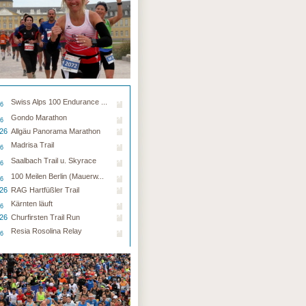
Swiss Alps 100 Endurance ...
26
Gondo Marathon
26
.26
Allgäu Panorama Marathon
Madrisa Trail
26
Saalbach Trail u. Skyrace
26
100 Meilen Berlin (Mauerw...
26
.26
RAG Hartfüßler Trail
Kärnten läuft
26
.26
Churfirsten Trail Run
Resia Rosolina Relay
26