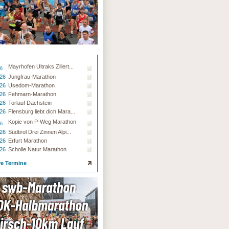
Mayrhofen Ultraks Zillert...
26
.26
Jungfrau-Marathon
.26
Usedom-Marathon
.26
Fehmarn-Marathon
.26
Torlauf Dachstein
.26
Flensburg liebt dich Mara...
Kopie von P-Weg Marathon
26
.26
Südtirol Drei Zinnen Alpi...
.26
Erfurt Marathon
.26
Scholle Natur Marathon
re Termine