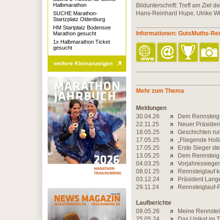
Halbmarathon
Bildunterschrift: Treff am Ziel d
Hans-Reinhard Hupe, Ulrike Wi
SUCHE Marathon-
Startzplatz Oldenburg
HM Startplatz Bodensee
Informationen: GutsMuths-Ren
Marathon gesucht
1x Halbmarathon Ticket
gesucht
Mehr zum Thema
Meldungen
30.04.26
Dem Rennsteig 
22.11.25
Neuer Präsident
18.05.25
Geschichten ru
17.05.25
„Fliegende Holl
17.05.25
Erste Sieger ste
13.05.25
Dem Rennsteig d
04.03.25
Vorjahressiege
08.01.25
Rennsteiglauf 
03.12.24
Präsident Lange
29.11.24
Rennsteiglauf-P
Laufberichte
09.05.26
Meine Rennstei
25.05.24
Das Unikat im 