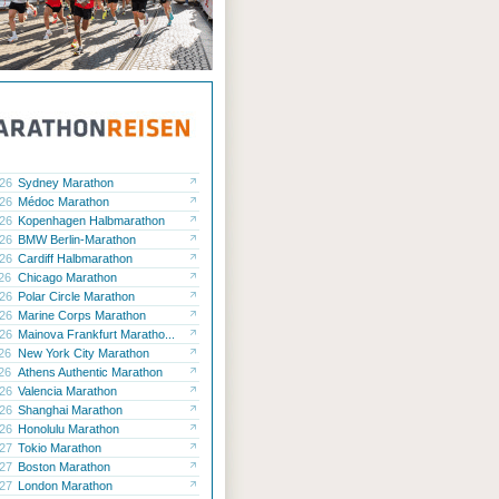
.26
Sydney Marathon
.26
Médoc Marathon
.26
Kopenhagen Halbmarathon
.26
BMW Berlin-Marathon
.26
Cardiff Halbmarathon
.26
Chicago Marathon
.26
Polar Circle Marathon
.26
Marine Corps Marathon
.26
Mainova Frankfurt Maratho...
.26
New York City Marathon
.26
Athens Authentic Marathon
.26
Valencia Marathon
.26
Shanghai Marathon
.26
Honolulu Marathon
.27
Tokio Marathon
.27
Boston Marathon
.27
London Marathon