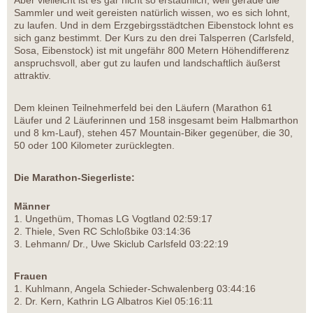
Aber vielleicht ist es gar nicht so erstaunlich, weil gerade die
Sammler und weit gereisten natürlich wissen, wo es sich lohnt,
zu laufen. Und in dem Erzgebirgsstädtchen Eibenstock lohnt es
sich ganz bestimmt. Der Kurs zu den drei Talsperren (Carlsfeld,
Sosa, Eibenstock) ist mit ungefähr 800 Metern Höhendifferenz
anspruchsvoll, aber gut zu laufen und landschaftlich äußerst
attraktiv.
Dem kleinen Teilnehmerfeld bei den Läufern (Marathon 61
Läufer und 2 Läuferinnen und 158 insgesamt beim Halbmarthon
und 8 km-Lauf), stehen 457 Mountain-Biker gegenüber, die 30,
50 oder 100 Kilometer zurücklegten.
Die Marathon-Siegerliste:
Männer
1. Ungethüm, Thomas LG Vogtland 02:59:17
2. Thiele, Sven RC Schloßbike 03:14:36
3. Lehmann/ Dr., Uwe Skiclub Carlsfeld 03:22:19
Frauen
1. Kuhlmann, Angela Schieder-Schwalenberg 03:44:16
2. Dr. Kern, Kathrin LG Albatros Kiel 05:16:11