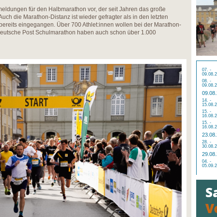
nmeldungen für den Halbmarathon vor, der seit Jahren das große
Auch die Marathon-Distanz ist wieder gefragter als in den letzten
ereits eingegangen. Über 700 Athlet:innen wollen bei der Marathon-
n Deutsche Post Schulmarathon haben auch schon über 1.000
07. -
09.08.
08. -
09.08.
09.08
14. -
15.08.
15. -
16.08.
15. -
16.08.
23.08
28. -
30.08.
29.08
04. -
05.09.