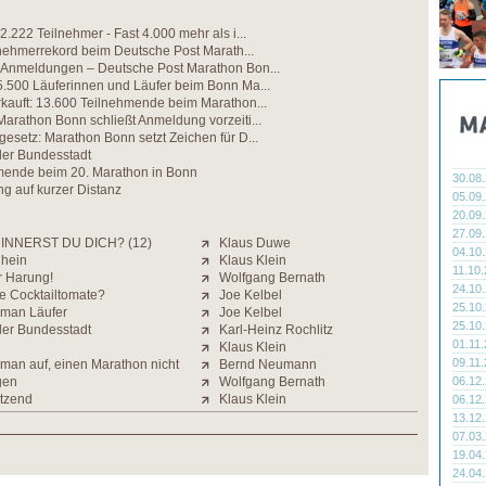
2.222 Teilnehmer - Fast 4.000 mehr als i...
lnehmerrekord beim Deutsche Post Marath...
 Anmeldungen – Deutsche Post Marathon Bon...
5.500 Läuferinnen und Läufer beim Bonn Ma...
kauft: 13.600 Teilnehmende beim Marathon...
arathon Bonn schließt Anmeldung vorzeiti...
esetz: Marathon Bonn setzt Zeichen für D...
der Bundesstadt
mende beim 20. Marathon in Bonn
30.08
g auf kurzer Distanz
05.09
20.09
27.09
INNERST DU DICH? (12)
Klaus Duwe
04.10
Rhein
Klaus Klein
11.10
r Harung!
Wolfgang Bernath
24.10
e Cocktailtomate?
Joe Kelbel
25.10
 man Läufer
Joe Kelbel
25.10
der Bundesstadt
Karl-Heinz Rochlitz
01.11
Klaus Klein
09.11
t man auf, einen Marathon nicht
Bernd Neumann
gen
Wolfgang Bernath
06.12
tzend
Klaus Klein
06.12
13.12
07.03
19.04
24.04