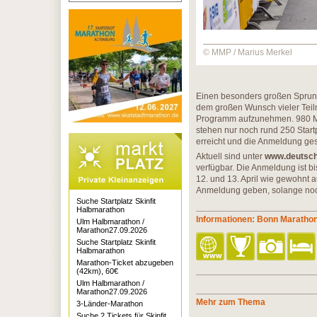
© MMP / Marius Merkel
Einen besonders großen Sprung 
dem großen Wunsch vieler Teil
Programm aufzunehmen. 980 Mel
stehen nur noch rund 250 Start
erreicht und die Anmeldung ge
Aktuell sind unter
www.deutsch
verfügbar. Die Anmeldung ist b
12. und 13. April wie gewohnt a
Anmeldung geben, solange noch 
Suche Startplatz Skinfit
Halbmarathon
Informationen: Bonn Maratho
Ulm Halbmarathon /
Marathon27.09.2026
Suche Startplatz Skinfit
Halbmarathon
Marathon-Ticket abzugeben
(42km), 60€
Ulm Halbmarathon /
Marathon27.09.2026
Mehr zum Thema
3-Länder-Marathon
Suche 2 Tickets für Skinfit