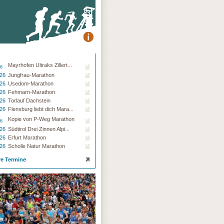
Mayrhofen Ultraks Zillert...
26
.26
Jungfrau-Marathon
.26
Usedom-Marathon
.26
Fehmarn-Marathon
.26
Torlauf Dachstein
.26
Flensburg liebt dich Mara...
Kopie von P-Weg Marathon
26
.26
Südtirol Drei Zinnen Alpi...
.26
Erfurt Marathon
.26
Scholle Natur Marathon
re Termine