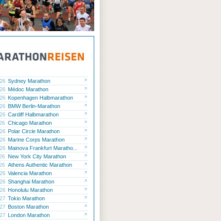
.26
Sydney Marathon
.26
Médoc Marathon
.26
Kopenhagen Halbmarathon
.26
BMW Berlin-Marathon
.26
Cardiff Halbmarathon
.26
Chicago Marathon
.26
Polar Circle Marathon
.26
Marine Corps Marathon
.26
Mainova Frankfurt Maratho...
.26
New York City Marathon
.26
Athens Authentic Marathon
.26
Valencia Marathon
.26
Shanghai Marathon
.26
Honolulu Marathon
.27
Tokio Marathon
.27
Boston Marathon
.27
London Marathon