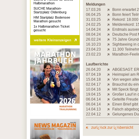
Halbmarathon
Meldungen
SUCHE Marathon-
17.03.26
Bonn erwartet 2
Startzplatz Oldenburg
06.04.25
Bonn feiert Tei
HM Startplatz Bodensee
31.03.25
Rekord: 18.000
Marathon gesucht
24.02.25
Melderekord: 1
1x Halbmarathon Ticket
14.04.24
Erstmals ausver
gesucht
08.04.24
Deutsche Post M
26.02.24
75 Jahre Grundg
16.10.23
Sightseeing in 
23.04.23
11.300 Teilneh
23.02.23
Marathon-Feelin
Laufberichte
26.04.20
ABGESAGT: ER
07.04.19
Heimspiel am 
15.04.18
Von wegen alte
02.04.17
Brauchst du ein
10.04.16
Mit Speck fängt
19.04.15
Großer Lauf in 
06.04.14
Geteilte Freude
06.04.14
Einen Brief gib
14.04.13
Falsch abgebo
22.04.12
Gelungenes Du
zurï¿½ck zur ï¿½bersicht