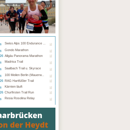
Swiss Alps 100 Endurance ...
26
Gondo Marathon
26
.26
Allgäu Panorama Marathon
Madrisa Trail
26
Saalbach Trail u. Skyrace
26
100 Meilen Berlin (Mauerw...
26
.26
RAG Hartfüßler Trail
Kärnten läuft
26
.26
Churfirsten Trail Run
Resia Rosolina Relay
26