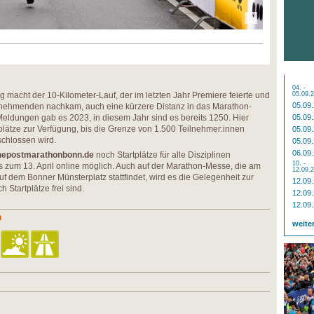
04. -
macht der 10-Kilometer-Lauf, der im letzten Jahr Premiere feierte und
05.09.
05.09
nehmenden nachkam, auch eine kürzere Distanz in das Marathon-
dungen gab es 2023, in diesem Jahr sind es bereits 1250. Hier
05.09
plätze zur Verfügung, bis die Grenze von 1.500 Teilnehmer:innen
05.09
schlossen wird.
05.09
06.09
epostmarathonbonn.de
noch Startplätze für alle Disziplinen
10. -
is zum 13. April online möglich. Auch auf der Marathon-Messe, die am
12.09.
uf dem Bonner Münsterplatz stattfindet, wird es die Gelegenheit zur
12.09
Startplätze frei sind.
12.09
12.09
n
weite