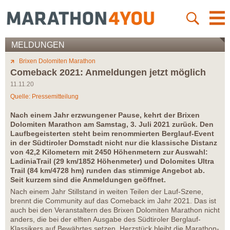
MELDUNGEN
Brixen Dolomiten Marathon
Comeback 2021: Anmeldungen jetzt möglich
11.11.20
Quelle: Pressemitteilung
Nach einem Jahr erzwungener Pause, kehrt der Brixen
Dolomiten Marathon am Samstag, 3. Juli 2021 zurück. Den
Laufbegeisterten steht beim renommierten Berglauf-Event
in der Südtiroler Domstadt nicht nur die klassische Distanz
von 42,2 Kilometern mit 2450 Höhenmetern zur Auswahl:
LadiniaTrail (29 km/1852 Höhenmeter) und Dolomites Ultra
Trail (84 km/4728 hm) runden das stimmige Angebot ab.
Seit kurzem sind die Anmeldungen geöffnet.
Nach einem Jahr Stillstand in weiten Teilen der Lauf-Szene,
brennt die Community auf das Comeback im Jahr 2021. Das ist
auch bei den Veranstaltern des Brixen Dolomiten Marathon nicht
anders, die bei der elften Ausgabe des Südtiroler Berglauf-
Klassikers auf Bewährtes setzen. Herzstück bleibt die Marathon-