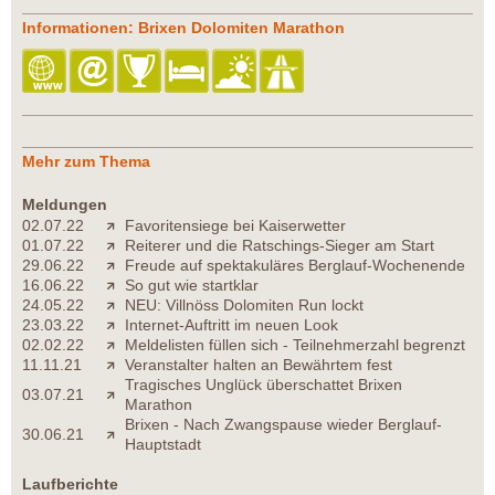
Informationen: Brixen Dolomiten Marathon
Mehr zum Thema
Meldungen
02.07.22
Favoritensiege bei Kaiserwetter
01.07.22
Reiterer und die Ratschings-Sieger am Start
29.06.22
Freude auf spektakuläres Berglauf-Wochenende
16.06.22
So gut wie startklar
24.05.22
NEU: Villnöss Dolomiten Run lockt
23.03.22
Internet-Auftritt im neuen Look
02.02.22
Meldelisten füllen sich - Teilnehmerzahl begrenzt
11.11.21
Veranstalter halten an Bewährtem fest
Tragisches Unglück überschattet Brixen
03.07.21
Marathon
Brixen - Nach Zwangspause wieder Berglauf-
30.06.21
Hauptstadt
Laufberichte