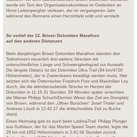
wurde ein Text des Organisationskomitees im Gedenken an
Horst Leitempergher verlesen, der im vergangenen Jahr
während des Rennens einen Herzinfarkt erlitt und verstarb.
So verlief der 12. Brixen Dolomiten Marathon
auf den anderen Distanzen
Beim diesjährigen Brixen Dolomiten Marathon standen den
Teilnehmern neuerlich drei weitere Strecken mit
unterschiedlicher Länge und Schwierigkeitsgrad zur Auswahl.
Die längste Distanz ist der Dolomites Ultra Trail (84 km/4728
Höhenmeter), der in Zweierteams bewältigt werden muss. Hier
setzten sich die Österreicher Friedrich Putz und Maximilian Loy
durch, die die atemberaubende Strecke im Herzen der
Dolomiten in 11:15.31 Stunden. 59 Minuten später erreichten
die Wiener Philipp Schuch/Dominc Weiss das Ziel am Domplatz
von Brixen, während den „Ultner Burschen“ Josef Thaler und
Andreas Lösch in 12:42.27 die drittschnellste Zeit zu Buche
stand.
Einen Heimsieg gab es auch beim LadiniaTrail. Philipp Plunger
aus Gufidaun, der für das Martini Speed Team startet, legte die
29 km mit 1852 Höhenmetern in 2:41.56 Stunden zurück.