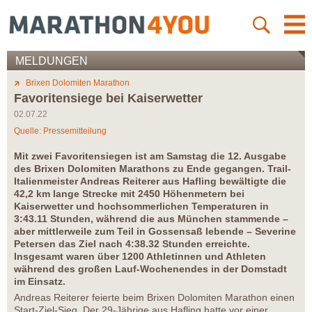
MELDUNGEN
Brixen Dolomiten Marathon
Favoritensiege bei Kaiserwetter
02.07.22
Quelle: Pressemitteilung
Mit zwei Favoritensiegen ist am Samstag die 12. Ausgabe
des Brixen Dolomiten Marathons zu Ende gegangen. Trail-
Italienmeister Andreas Reiterer aus Hafling bewältigte die
42,2 km lange Strecke mit 2450 Höhenmetern bei
Kaiserwetter und hochsommerlichen Temperaturen in
3:43.11 Stunden, während die aus München stammende –
aber mittlerweile zum Teil in Gossensaß lebende – Severine
Petersen das Ziel nach 4:38.32 Stunden erreichte.
Insgesamt waren über 1200 Athletinnen und Athleten
während des großen Lauf-Wochenendes in der Domstadt
im Einsatz.
Andreas Reiterer feierte beim Brixen Dolomiten Marathon einen
Start-Ziel-Sieg. Der 29-Jährige aus Hafling hatte vor einer