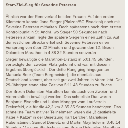
Start-Ziel-Sieg für Severine Petersen
Ähnlich war der Rennverlauf bei den Frauen. Auf den ersten
Kilometern konnte Jana Steger (Pfalzen/SG Eisacktal) noch mit
Severine Petersen mithalten. Doch spätestens nach dem ersten
Kontrollpunkt in St. Andrä, wo Steger 50 Sekunden nach
Petersen ankam, legte die spätere Siegerin einen Zahn zu. Auf
der restlichen Strecke erlief sich Severine Petersen einen
Vorsprung von über 22 Minuten und gewann den 12. Brixen
Dolomiten Marathon in 4:38.32 Stunden souverän.
Steger bewältigte die Marathon-Distanz in 5:01.45 Stunden,
verteidigte den zweiten Platz gekonnt und war mit diesem
Ergebnis überglücklich. Der dritte Rang ging hingegen an
Manuela Beer (Team Bergmeister), die ebenfalls aus
Deutschland kommt, aber seit gut zwei Jahren in Vahrn lebt. Der
29-Jährigen stand eine Zeit von 5:11.43 Stunden zu Buche.
Der Brixen Dolomiten Marathon konnte auch von Zweier- und
Viererstaffeln bewältigt werden. Das schnellste Duo waren
Benjamin Eisendle und Lukas Mangger vom Laufverein
Freienfeld, die für die 42,2 km 3:35.35 Stunden benötigten. Das
schnellste Team mit vier Teilnehmern waren die „3 gestiefelte
Kater + Katze“ in der Besetzung Karl Lercher, Marialuise
Rabensteiner, Samuel Demetz und Martin Mayrhofer in 3:48.14
Stunden. Vor dem Startschuss zum Brixen Dolomiten Marathon