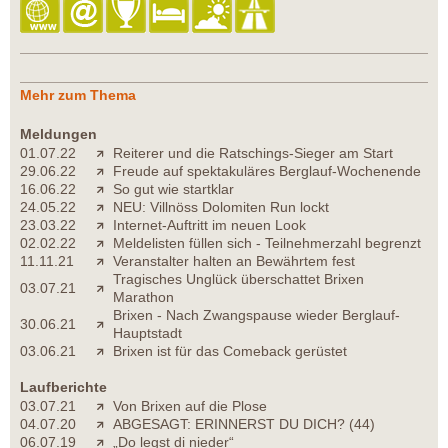
Mehr zum Thema
Meldungen
01.07.22
Reiterer und die Ratschings-Sieger am Start
29.06.22
Freude auf spektakuläres Berglauf-Wochenende
16.06.22
So gut wie startklar
24.05.22
NEU: Villnöss Dolomiten Run lockt
23.03.22
Internet-Auftritt im neuen Look
02.02.22
Meldelisten füllen sich - Teilnehmerzahl begrenzt
11.11.21
Veranstalter halten an Bewährtem fest
Tragisches Unglück überschattet Brixen
03.07.21
Marathon
Brixen - Nach Zwangspause wieder Berglauf-
30.06.21
Hauptstadt
03.06.21
Brixen ist für das Comeback gerüstet
Laufberichte
03.07.21
Von Brixen auf die Plose
04.07.20
ABGESAGT: ERINNERST DU DICH? (44)
06.07.19
„Do legst di nieder“