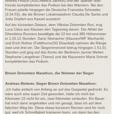
Andrea Finazzi (ASD Atletica Sarnico) und der Spanier Iban
Iriondo komplettierten das Podium bei den Männern. Bei den
Frauen jubelte hingegen die Deutsche Franziska Schneider
(3:34.53), die die Brixner Lokalmatadorin Claudia De Santis und
Jutta Göpfert aus Kassel ausstach.
Auf der kürzesten Distanz, dem Villnöss Dolomiten Run, trug
Luca Clara aus Klausen den Tagessieg davon. Der Athlet der
Gherdeina Runners bewältigte die 22 km und 385 Höhenmeter
in 1:25.12 Stunden. Dario Steinacher (Klausen/WF Mechanik)
und Erich Rofner (Feldthurns/SG Eisacktal) nahmen die Ränge
zwei und drei ein. Die Siegerinnenzeit betrug hingegen 1:51.01
Stunden und ging auf das Konto der Berlinerin Jannie Weiten.
Stephanie Langebner (Tisens) und die Klausnerin Maria Schrott
komplettierten das Podium.
Brixen Dolomiten Marathon, die Stimmer der Sieger
Andreas Reiterer, Sieger Brixen Dolomiten Marathon:
„Ich habe einfach von Anfang an auf das Gaspedal gedrückt. Es
wäre auch eine super Zeit geworden, hätte ich mich bei
Kilometer 22 nicht für ein, zwei Kilometer verlaufen. Ein Bauer
hat mich dann angehalten und mir gesagt, dass ich auf dem
falschen Weg bin. Diese etwas kürzeren Rennen sind für mich
gut, weil ich Schnelligkeit trainieren kann, um dann bei den