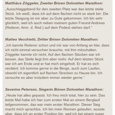
Matthäus Zöggeler, Zweiter Brixen Dolomiten Marathon:
„Ausschlaggebend für den zweiten Platz war das letzte steile
Stück. Ich weiß, dass ich auf dem flachen nicht so stark bin. Die
letzte Steigung ist mir aber zu Gute gekommen. Ich bin sehr
glücklich, weil ich auch neben meinem guten Freund Andreas
(Reiterer, Anm. d. Red.) auf dem Podest stehen darf.“
Matteo Vecchietti, Dritter Brixen Dolomiten Marathon:
„Ich kannte Reiterer schon und mir war von Anfang an klar, dass
ich nicht einmal versuchen brauche, mit ihm mitzuhalten.
Zöggeler kannte ich nicht. Auf den flachen Stücken war ich
besser, das Steile liegt ihm aber mehr. Auf dem letzten Stück
war ich am Ende und er hat mich eingeholt. Er hat es sich
verdient. Ich komme gerne in die Berge, auch zum Laufen,
obwohl ich eigentlich auf flachen Strecken zu Hause bin. Ich
versuche es aber trotzdem immer wieder gerne.“
Severine Petersen, Siegerin Brixen Dolomiten Marathon:
„Heute hat alles gepasst. Ich freu mich total, hier zu sein. Das
letzte Mal habe ich hier zum ersten Mal an einem Berglauf
teilgenommen, das war mein erster Marathon. Dieser Sieg
macht mich sprachlos. Ich bin mein Rennen gelaufen, wusste
aber, dass ich an erster Position bin, weil ich bei einem super