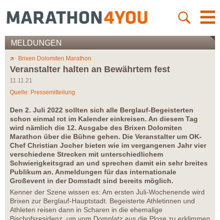
MELDUNGEN
Brixen Dolomiten Marathon
Veranstalter halten an Bewährtem fest
11.11.21
Quelle: Pressemitteilung
Den 2. Juli 2022 sollten sich alle Berglauf-Begeisterten
schon einmal rot im Kalender einkreisen. An diesem Tag
wird nämlich die 12. Ausgabe des Brixen Dolomiten
Marathon über die Bühne gehen. Die Veranstalter um OK-
Chef Christian Jocher bieten wie im vergangenen Jahr vier
verschiedene Strecken mit unterschiedlichem
Schwierigkeitsgrad an und sprechen damit ein sehr breites
Publikum an. Anmeldungen für das internationale
Großevent in der Domstadt sind bereits möglich.
Kenner der Szene wissen es: Am ersten Juli-Wochenende wird
Brixen zur Berglauf-Hauptstadt. Begeisterte Athletinnen und
Athleten reisen dann in Scharen in die ehemalige
Bischofsresidenz, um vom Domplatz aus die Plose zu erklimmen