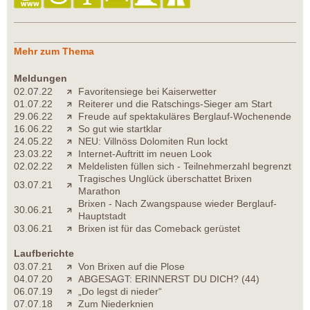
Mehr zum Thema
Meldungen
02.07.22
Favoritensiege bei Kaiserwetter
01.07.22
Reiterer und die Ratschings-Sieger am Start
29.06.22
Freude auf spektakuläres Berglauf-Wochenende
16.06.22
So gut wie startklar
24.05.22
NEU: Villnöss Dolomiten Run lockt
23.03.22
Internet-Auftritt im neuen Look
02.02.22
Meldelisten füllen sich - Teilnehmerzahl begrenzt
Tragisches Unglück überschattet Brixen
03.07.21
Marathon
Brixen - Nach Zwangspause wieder Berglauf-
30.06.21
Hauptstadt
03.06.21
Brixen ist für das Comeback gerüstet
Laufberichte
03.07.21
Von Brixen auf die Plose
04.07.20
ABGESAGT: ERINNERST DU DICH? (44)
06.07.19
„Do legst di nieder“
07.07.18
Zum Niederknien