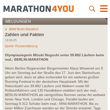
MELDUNGEN
BMW Berlin-Marathon
Zahlen und Fakten
19.09.05
Quelle: Pressemitteilung
Olympiasiegerin Mizuki Noguchi unter 39.882 Läufern beim
real,- BERLIN-MARATHON
Wenn Berlins Regierender Bürgermeister Klaus Wowereit um 9
Uhr am Sonntag auf der Straße des 17. Juni den Startschuss
geben wird, dann ist alles vorbereitet für ein weiteres großes
Running-Festival in der deutschen Hauptstadt. Mit der
Rekordzahl von 39.882 Läufern und Walkern sowie 60
Rollstuhlfahrern und 130 Handbikern etabliert sich der real,-
BERLIN-MARATHON als viertgrößtes Rennen seiner Art weltweit
hinter New York, London und Chicago. Parallel laufen am
Sonntag 9.312 Schüler beim real,- MINI-MARATHON. Bis zu
einer Million Zuschauer werden an der Strecke erwartet. Tags