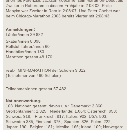
enormes Potenzial: Jackson Koech lief sein Marathon-Debüt als
Zweiter in Rotterdam in diesem Frühjahr in 2:08:02. Philip
Manyim war Zweiter in Rom in 2:08:07. Und Peter Chebet war
beim Chicago-Marathon 2003 bereits Vierter mit 2:08:43.
Anmeldungen:
Läufer/innen 39.882
Skater/innen 8.098
Rollstuhlfahrer/innen 60
Handbiker/innen 130
Marathon gesamt 48.170
real,- MINI-MARATHON der Schulen 9.312
(Teilnehmer von 460 Schulen)
Teilnehmer/innen gesamt 57.482
Nationenwertung:
103 Nationen gesamt, davon u.a.: Dänemark: 2.360;
Großbritannien: 1.325; Niederlande: 1.064; Österreich: 953;
Schweiz: 919; Frankreich: 917; Italien: 902; USA: 503;
Schweden 385; Finnland: 375; Spanien: 326; Polen: 222;
Japan: 190; Belgien: 181; Mexiko: 166; Irland: 109; Norwegen: