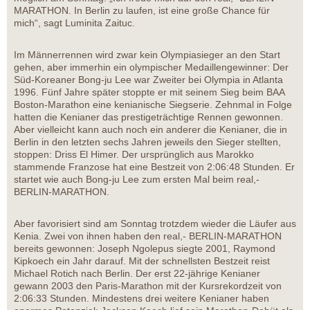
MARATHON. In Berlin zu laufen, ist eine große Chance für
mich“, sagt Luminita Zaituc.
Im Männerrennen wird zwar kein Olympiasieger an den Start
gehen, aber immerhin ein olympischer Medaillengewinner: Der
Süd-Koreaner Bong-ju Lee war Zweiter bei Olympia in Atlanta
1996. Fünf Jahre später stoppte er mit seinem Sieg beim BAA
Boston-Marathon eine kenianische Siegserie. Zehnmal in Folge
hatten die Kenianer das prestigeträchtige Rennen gewonnen.
Aber vielleicht kann auch noch ein anderer die Kenianer, die in
Berlin in den letzten sechs Jahren jeweils den Sieger stellten,
stoppen: Driss El Himer. Der ursprünglich aus Marokko
stammende Franzose hat eine Bestzeit von 2:06:48 Stunden. Er
startet wie auch Bong-ju Lee zum ersten Mal beim real,-
BERLIN-MARATHON.
Aber favorisiert sind am Sonntag trotzdem wieder die Läufer aus
Kenia. Zwei von ihnen haben den real,- BERLIN-MARATHON
bereits gewonnen: Joseph Ngolepus siegte 2001, Raymond
Kipkoech ein Jahr darauf. Mit der schnellsten Bestzeit reist
Michael Rotich nach Berlin. Der erst 22-jährige Kenianer
gewann 2003 den Paris-Marathon mit der Kursrekordzeit von
2:06:33 Stunden. Mindestens drei weitere Kenianer haben