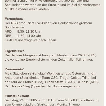
Berliner Schulen für Physiotherapie an. 360 Schüler und
Schülerinnen werden an der Strecke und im Ziel die verhärteten
Muskeln wieder weich kneten.
Fernsehen:
Der RBB produziert Live-Bilder von Deutschlands größtem
Sportereignis
ARD: 8.30 ­ 11.30 Uhr
RBB: 11.30 ­ 14.00 Uhr
FUJI TV überträgt live nach Japan.
Ergebnisse:
Die Berliner Morgenpost bringt am Montag, dem 26.09.2005,
die vorläufige Ergebnisliste mit den Zeiten aller Teilnehmer.
Prominente:
Alois Stadlober (Skilanglauf-Weltmeister aus Österreich), Kim
Andersen (Sportdirektor Team CSC, Träger Gelbes Trikot bei
der Tour de France 1983), Frank Steffel (CDU), Uli Zelle (RBB),
Dr. Thomas Steg (Sprecher der Bundesregierung)
Frühstückslauf:
Samstag, 24.09.2005 um 9.30 Uhr vom Schloß Charlottenburg
zum Olympiastadion. Startschuss: Monika Thiemen