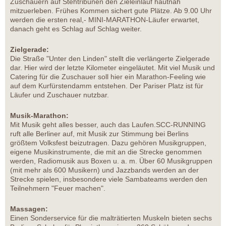
Zuschauern auf Stehtribünen den Zieleinlauf hautnah
mitzuerleben. Frühes Kommen sichert gute Plätze. Ab 9.00 Uhr
werden die ersten real,- MINI-MARATHON-Läufer erwartet,
danach geht es Schlag auf Schlag weiter.
Zielgerade:
Die Straße "Unter den Linden" stellt die verlängerte Zielgerade
dar. Hier wird der letzte Kilometer eingeläutet. Mit viel Musik und
Catering für die Zuschauer soll hier ein Marathon-Feeling wie
auf dem Kurfürstendamm entstehen. Der Pariser Platz ist für
Läufer und Zuschauer nutzbar.
Musik-Marathon:
Mit Musik geht alles besser, auch das Laufen.SCC-RUNNING
ruft alle Berliner auf, mit Musik zur Stimmung bei Berlins
größtem Volksfest beizutragen. Dazu gehören Musikgruppen,
eigene Musikinstrumente, die mit an die Strecke genommen
werden, Radiomusik aus Boxen u. a. m. Über 60 Musikgruppen
(mit mehr als 600 Musikern) und Jazzbands werden an der
Strecke spielen, insbesondere viele Sambateams werden den
Teilnehmern "Feuer machen".
Massagen:
Einen Sonderservice für die malträtierten Muskeln bieten sechs