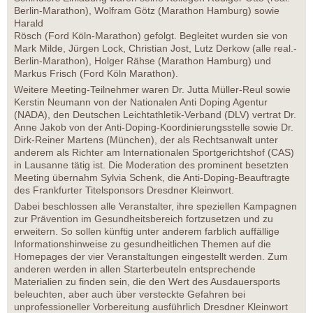
Berlin-Marathon), Wolfram Götz (Marathon Hamburg) sowie
Harald
Rösch (Ford Köln-Marathon) gefolgt. Begleitet wurden sie von
Mark Milde, Jürgen Lock, Christian Jost, Lutz Derkow (alle real.-
Berlin-Marathon), Holger Rähse (Marathon Hamburg) und
Markus Frisch (Ford Köln Marathon).
Weitere Meeting-Teilnehmer waren Dr. Jutta Müller-Reul sowie
Kerstin Neumann von der Nationalen Anti Doping Agentur
(NADA), den Deutschen Leichtathletik-Verband (DLV) vertrat Dr.
Anne Jakob von der Anti-Doping-Koordinierungsstelle sowie Dr.
Dirk-Reiner Martens (München), der als Rechtsanwalt unter
anderem als Richter am Internationalen Sportgerichtshof (CAS)
in Lausanne tätig ist. Die Moderation des prominent besetzten
Meeting übernahm Sylvia Schenk, die Anti-Doping-Beauftragte
des Frankfurter Titelsponsors Dresdner Kleinwort.
Dabei beschlossen alle Veranstalter, ihre speziellen Kampagnen
zur Prävention im Gesundheitsbereich fortzusetzen und zu
erweitern. So sollen künftig unter anderem farblich auffällige
Informationshinweise zu gesundheitlichen Themen auf die
Homepages der vier Veranstaltungen eingestellt werden. Zum
anderen werden in allen Starterbeuteln entsprechende
Materialien zu finden sein, die den Wert des Ausdauersports
beleuchten, aber auch über versteckte Gefahren bei
unprofessioneller Vorbereitung ausführlich Dresdner Kleinwort