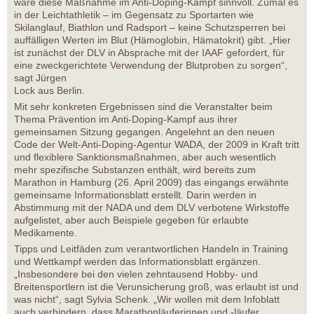
wäre diese Maßnahme im Anti-Doping-Kampf sinnvoll. Zumal es
in der Leichtathletik – im Gegensatz zu Sportarten wie
Skilanglauf, Biathlon und Radsport – keine Schutzsperren bei
auffälligen Werten im Blut (Hämoglobin, Hämatokrit) gibt. „Hier
ist zunächst der DLV in Absprache mit der IAAF gefordert, für
eine zweckgerichtete Verwendung der Blutproben zu sorgen“,
sagt Jürgen
Lock aus Berlin.
Mit sehr konkreten Ergebnissen sind die Veranstalter beim
Thema Prävention im Anti-Doping-Kampf aus ihrer
gemeinsamen Sitzung gegangen. Angelehnt an den neuen
Code der Welt-Anti-Doping-Agentur WADA, der 2009 in Kraft tritt
und flexiblere Sanktionsmaßnahmen, aber auch wesentlich
mehr spezifische Substanzen enthält, wird bereits zum
Marathon in Hamburg (26. April 2009) das eingangs erwähnte
gemeinsame Informationsblatt erstellt. Darin werden in
Abstimmung mit der NADA und dem DLV verbotene Wirkstoffe
aufgelistet, aber auch Beispiele gegeben für erlaubte
Medikamente.
Tipps und Leitfäden zum verantwortlichen Handeln in Training
und Wettkampf werden das Informationsblatt ergänzen.
„Insbesondere bei den vielen zehntausend Hobby- und
Breitensportlern ist die Verunsicherung groß, was erlaubt ist und
was nicht“, sagt Sylvia Schenk. „Wir wollen mit dem Infoblatt
auch verhindern, dass Marathonläuferinnen und -läufer