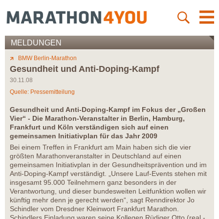
MELDUNGEN
BMW Berlin-Marathon
Gesundheit und Anti-Doping-Kampf
30.11.08
Quelle: Pressemitteilung
Gesundheit und Anti-Doping-Kampf im Fokus der „Großen
Vier“ - Die Marathon-Veranstalter in Berlin, Hamburg,
Frankfurt und Köln verständigen sich auf einen
gemeinsamen Initiativplan für das Jahr 2009
Bei einem Treffen in Frankfurt am Main haben sich die vier
größten Marathonveranstalter in Deutschland auf einen
gemeinsamen Initiativplan in der Gesundheitsprävention und im
Anti-Doping-Kampf verständigt. „Unsere Lauf-Events stehen mit
insgesamt 95.000 Teilnehmern ganz besonders in der
Verantwortung, und dieser bundesweiten Leitfunktion wollen wir
künftig mehr denn je gerecht werden“, sagt Renndirektor Jo
Schindler vom Dresdner Kleinwort Frankfurt Marathon.
Schindlers Einladung waren seine Kollegen Rüdiger Otto (real.-