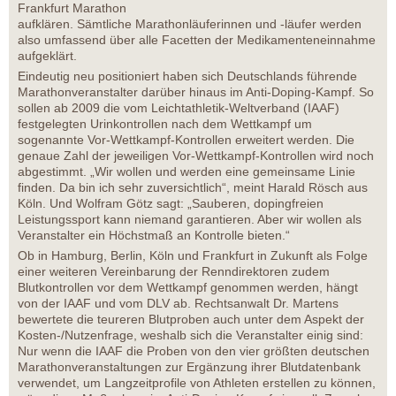
Frankfurt Marathon
aufklären. Sämtliche Marathonläuferinnen und -läufer werden
also umfassend über alle Facetten der Medikamenteneinnahme
aufgeklärt.
Eindeutig neu positioniert haben sich Deutschlands führende
Marathonveranstalter darüber hinaus im Anti-Doping-Kampf. So
sollen ab 2009 die vom Leichtathletik-Weltverband (IAAF)
festgelegten Urinkontrollen nach dem Wettkampf um
sogenannte Vor-Wettkampf-Kontrollen erweitert werden. Die
genaue Zahl der jeweiligen Vor-Wettkampf-Kontrollen wird noch
abgestimmt. „Wir wollen und werden eine gemeinsame Linie
finden. Da bin ich sehr zuversichtlich“, meint Harald Rösch aus
Köln. Und Wolfram Götz sagt: „Sauberen, dopingfreien
Leistungssport kann niemand garantieren. Aber wir wollen als
Veranstalter ein Höchstmaß an Kontrolle bieten.“
Ob in Hamburg, Berlin, Köln und Frankfurt in Zukunft als Folge
einer weiteren Vereinbarung der Renndirektoren zudem
Blutkontrollen vor dem Wettkampf genommen werden, hängt
von der IAAF und vom DLV ab. Rechtsanwalt Dr. Martens
bewertete die teureren Blutproben auch unter dem Aspekt der
Kosten-/Nutzenfrage, weshalb sich die Veranstalter einig sind:
Nur wenn die IAAF die Proben von den vier größten deutschen
Marathonveranstaltungen zur Ergänzung ihrer Blutdatenbank
verwendet, um Langzeitprofile von Athleten erstellen zu können,