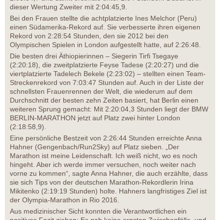
dieser Wertung Zweiter mit 2:04:45,9.
Bei den Frauen stellte die achtplatzierte Ines Melchor (Peru)
einen Südamerika-Rekord auf. Sie verbesserte ihren eigenen
Rekord von 2:28:54 Stunden, den sie 2012 bei den
Olympischen Spielen in London aufgestellt hatte, auf 2:26:48.
Die besten drei Äthiopierinnen – Siegerin Tirfi Tsegaye
(2:20:18), die zweitplatzierte Feyse Tadese (2:20:27) und die
viertplatzierte Tadelech Bekele (2:23:02) – stellten einen Team-
Streckenrekord von 7:03:47 Stunden auf. Auch in der Liste der
schnellsten Frauenrennen der Welt, die wiederum auf dem
Durchschnitt der besten zehn Zeiten basiert, hat Berlin einen
weiteren Sprung gemacht: Mit 2:20:04,3 Stunden liegt der BMW
BERLIN-MARATHON jetzt auf Platz zwei hinter London
(2:18:58,9).
Eine persönliche Bestzeit von 2:26:44 Stunden erreichte Anna
Hahner (Gengenbach/Run2Sky) auf Platz sieben. „Der
Marathon ist meine Leidenschaft. Ich weiß nicht, wo es noch
hingeht. Aber ich werde immer versuchen, noch weiter nach
vorne zu kommen“, sagte Anna Hahner, die auch erzählte, dass
sie sich Tips von der deutschen Marathon-Rekordlerin Irina
Mikitenko (2:19:19 Stunden) holte. Hahners langfristiges Ziel ist
der Olympia-Marathon in Rio 2016.
Aus medizinischer Sicht konnten die Verantwortlichen ein