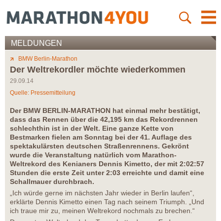
MELDUNGEN
BMW Berlin-Marathon
Der Weltrekordler möchte wiederkommen
29.09.14
Quelle: Pressemitteilung
Der BMW BERLIN-MARATHON hat einmal mehr bestätigt,
dass das Rennen über die 42,195 km das Rekordrennen
schlechthin ist in der Welt. Eine ganze Kette von
Bestmarken fielen am Sonntag bei der 41. Auflage des
spektakulärsten deutschen Straßenrennens. Gekrönt
wurde die Veranstaltung natürlich vom Marathon-
Weltrekord des Kenianers Dennis Kimetto, der mit 2:02:57
Stunden die erste Zeit unter 2:03 erreichte und damit eine
Schallmauer durchbrach.
„Ich würde gerne im nächsten Jahr wieder in Berlin laufen“,
erklärte Dennis Kimetto einen Tag nach seinem Triumph. „Und
ich traue mir zu, meinen Weltrekord nochmals zu brechen.“