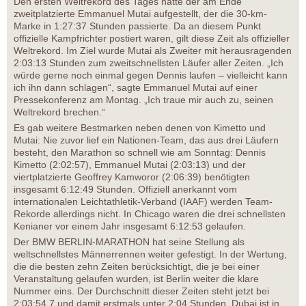
Den ersten Weltrekord des Tages hatte der am Ende
zweitplatzierte Emmanuel Mutai aufgestellt, der die 30-km-
Marke in 1:27:37 Stunden passierte. Da an diesem Punkt
offizielle Kampfrichter postiert waren, gilt diese Zeit als offizieller
Weltrekord. Im Ziel wurde Mutai als Zweiter mit herausragenden
2:03:13 Stunden zum zweitschnellsten Läufer aller Zeiten. „Ich
würde gerne noch einmal gegen Dennis laufen – vielleicht kann
ich ihn dann schlagen“, sagte Emmanuel Mutai auf einer
Pressekonferenz am Montag. „Ich traue mir auch zu, seinen
Weltrekord brechen.“
Es gab weitere Bestmarken neben denen von Kimetto und
Mutai: Nie zuvor lief ein Nationen-Team, das aus drei Läufern
besteht, den Marathon so schnell wie am Sonntag: Dennis
Kimetto (2:02:57), Emmanuel Mutai (2:03:13) und der
viertplatzierte Geoffrey Kamworor (2:06:39) benötigten
insgesamt 6:12:49 Stunden. Offiziell anerkannt vom
internationalen Leichtathletik-Verband (IAAF) werden Team-
Rekorde allerdings nicht. In Chicago waren die drei schnellsten
Kenianer vor einem Jahr insgesamt 6:12:53 gelaufen.
Der BMW BERLIN-MARATHON hat seine Stellung als
weltschnellstes Männerrennen weiter gefestigt. In der Wertung,
die die besten zehn Zeiten berücksichtigt, die je bei einer
Veranstaltung gelaufen wurden, ist Berlin weiter die klare
Nummer eins. Der Durchschnitt dieser Zeiten steht jetzt bei
2:03:54,7 und damit erstmals unter 2:04 Stunden. Dubai ist in