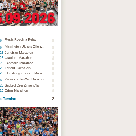
Resia Rosolina Relay
26
Mayrhofen Ultraks Zillert...
26
.26
Jungfrau-Marathon
.26
Usedom-Marathon
.26
Fehmarn-Marathon
.26
Torlauf Dachstein
.26
Flensburg liebt dich Mara...
Kopie von P-Weg Marathon
26
.26
Südtirol Drei Zinnen Alpi...
.26
Erfurt Marathon
re Termine