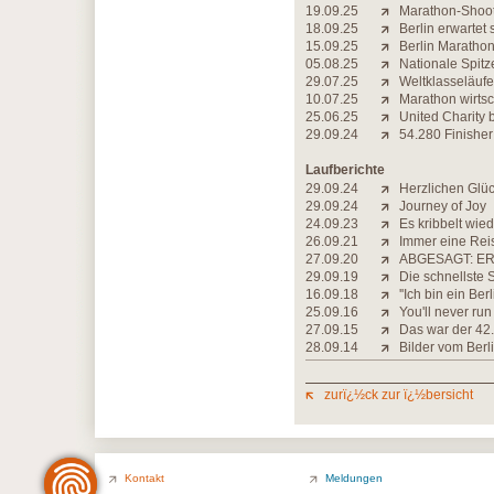
19.09.25
Marathon-Shoot
18.09.25
Berlin erwartet
15.09.25
Berlin Marathon
05.08.25
Nationale Spi
29.07.25
Weltklasseläufe
10.07.25
Marathon wirtsch
25.06.25
United Charity b
29.09.24
54.280 Finisher:
Laufberichte
29.09.24
Herzlichen Glü
29.09.24
Journey of Joy
24.09.23
Es kribbelt wie
26.09.21
Immer eine Rei
27.09.20
ABGESAGT: ER
29.09.19
Die schnellste 
16.09.18
''Ich bin ein Berl
25.09.16
You'll never run
27.09.15
Das war der 42.
28.09.14
Bilder vom Berl
zurï¿½ck zur ï¿½bersicht
Kontakt
Meldungen