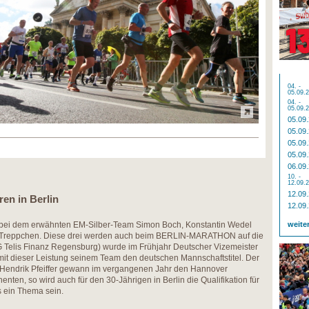
04. -
05.09.
04. -
05.09.
05.09
05.09
05.09
05.09
06.09
10. -
12.09.
12.09
ren in Berlin
12.09
bei dem erwähnten EM-Silber-Team Simon Boch, Konstantin Wedel
weite
em Treppchen. Diese drei werden auch beim BERLIN-MARATHON auf die
 Telis Finanz Regensburg) wurde im Frühjahr Deutscher Vizemeister
it dieser Leistung seinem Team den deutschen Mannschaftstitel. Der
 Hendrik Pfeiffer gewann im vergangenen Jahr den Hannover
enten, so wird auch für den 30-Jährigen in Berlin die Qualifikation für
s ein Thema sein.