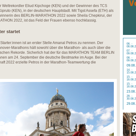
 der Weltrekordler Eliud Kipchoge (KEN) und der Gewinner des TCS
ruto (KEN), in der deutschen Hauptstadt. Mit Tigst Assefa (ETH) als
ewinnerin des BERLIN-MARATHON 2022 sowie Sheila Chepkirui, der
HON 2022, ist das Feld der Frauen ebenso hochklassig.
er startet
tarter:innen ist an erster Stelle Amanal Petros zu nennen. Der
06. -
08.08.
nover-Marathons hält sowohl über die Marathon- als auch über die
07. -
tschen Rekorde. Sicherlich hat der für das MARATHON TEAM BERLIN
09.08.
ennen am 24. September die deutsche Bestmarke im Auge. Bei der
08. -
09.08.
haft 2022 erzielte Petros in der Marathon-Teamwertung die
09.08
14. -
15.08.
15. -
16.08.
15. -
16.08.
23.08
28. -
30.08.
29.08