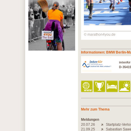
© marathon4you.de
Informationen: BMW Berlin-M
interAi
D-3541
Mehr zum Thema
Meldungen
20.07.26
Startplatz-Verl
21.09.25
Sabastian Sawe 