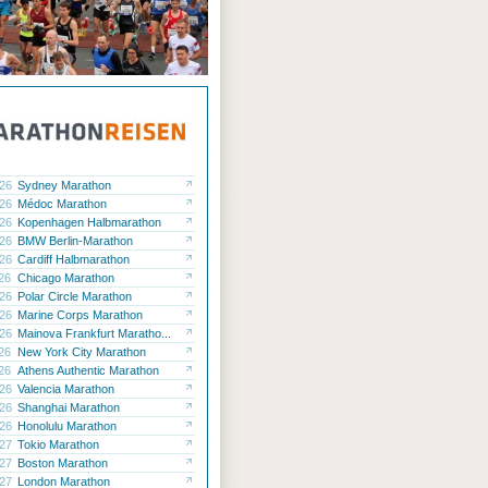
.26
Sydney Marathon
.26
Médoc Marathon
.26
Kopenhagen Halbmarathon
.26
BMW Berlin-Marathon
.26
Cardiff Halbmarathon
.26
Chicago Marathon
.26
Polar Circle Marathon
.26
Marine Corps Marathon
.26
Mainova Frankfurt Maratho...
.26
New York City Marathon
.26
Athens Authentic Marathon
.26
Valencia Marathon
.26
Shanghai Marathon
.26
Honolulu Marathon
.27
Tokio Marathon
.27
Boston Marathon
.27
London Marathon