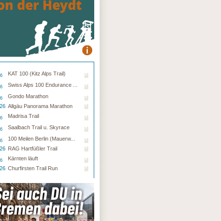
KAT 100 (Kitz Alps Trail)
26
Swiss Alps 100 Endurance ...
26
Gondo Marathon
26
.26
Allgäu Panorama Marathon
Madrisa Trail
26
Saalbach Trail u. Skyrace
26
100 Meilen Berlin (Mauerw...
26
.26
RAG Hartfüßler Trail
Kärnten läuft
26
.26
Churfirsten Trail Run