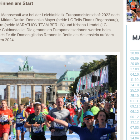
innen am Start
annschaft war bei der Leichtathletik-Europameisterschaft 2022 noch
Mit Miriam Dattke, Domenika Mayer (beide LG Telis Finanz Regensburg),
n (beide MARATHON TEAM BERLIN) und Kristina Hendel (LG
ie Goldmedaille. Die genannten Europameisterinnen werden beim
für die Damen gilt das Rennen in Berlin als Meilenstein auf dem
en 2024.
30.08
05.09
20.09
27.09
04.10
11.10
24.10
25.10
25.10
01.11
09.11
06.12
06.12
13.12
07.03
19.04
24.04