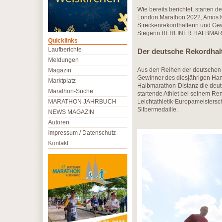
Wie bereits berichtet, starten
London Marathon 2022, Amos Kip
Streckenrekordhalterin und G
Siegerin BERLINER HALBMARAT
Quicklinks
Laufberichte
Der deutsche Rekordhalt
Meldungen
Aus den Reihen der deutschen S
Magazin
Gewinner des diesjährigen Han
Marktplatz
Halbmarathon-Distanz die deu
Marathon-Suche
startende Athlet bei seinem R
MARATHON JAHRBUCH
Leichtathletik-Europameistersc
Silbermedaille.
NEWS MAGAZIN
Autoren
Impressum / Datenschutz
Kontakt