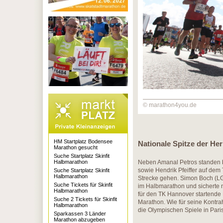
© marathon4you.de
HM Startplatz Bodensee
Nationale Spitze der Her
Marathon gesucht
Suche Startplatz Skinfit
Halbmarathon
Neben Amanal Petros standen 
sowie Hendrik Pfeiffer auf d
Suche Startplatz Skinfit
Halbmarathon
Strecke gehen. Simon Boch (LG
Suche Tickets für Skinfit
im Halbmarathon und sicherte m
Halbmarathon
für den TK Hannover startende
Suche 2 Tickets für Skinfit
Marathon. Wie für seine Kontrah
Halbmarathon
die Olympischen Spiele in Pari
Sparkassen 3 Länder
Marathon abzugeben