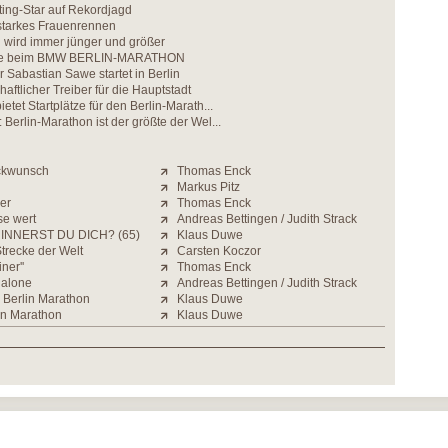
ing-Star auf Rekordjagd
 starkes Frauenrennen
 wird immer jünger und größer
tze beim BMW BERLIN-MARATHON
r Sabastian Sawe startet in Berlin
aftlicher Treiber für die Hauptstadt
ietet Startplätze für den Berlin-Marath...
 Berlin-Marathon ist der größte der Wel...
ckwunsch
Thomas Enck
Markus Pitz
der
Thomas Enck
se wert
Andreas Bettingen / Judith Strack
INNERST DU DICH? (65)
Klaus Duwe
Strecke der Welt
Carsten Koczor
iner''
Thomas Enck
 alone
Andreas Bettingen / Judith Strack
 Berlin Marathon
Klaus Duwe
in Marathon
Klaus Duwe