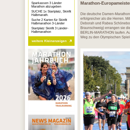
Marathon-Europameister
Sparkassen 3 Länder
Marathon abzugeben
SUCHE 1x Startplatz, Skinfit
Die deutsche Damen-Marathon-M
Halbmarath.
erfolgreicher als die Herren. 
Suche 2 Karten für Skinfit
Deborah und Rabea Schönebor
Halbmarathon 3-Länder
Braunschweig) errangen sie d
Startplatz Skinfit 3 Länder-
Halbmarathon
BERLIN-MARATHON laufen. Auch 
Weg zu den Olympischen Spiel