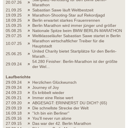
20.07.26
Marathon
21.09.25
Sabastian Sawe läuft Weltbestzeit
19.09.25
Marathon-Shooting-Star auf Rekordjagd
18.09.25
Berlin erwartet starkes Frauenrennen
15.09.25
Berlin Marathon wird immer jünger und größer
05.08.25
Nationale Spitze beim BMW BERLIN-MARATHON
29.07.25
Weltklasseläufer Sabastian Sawe startet in Berlin
Marathon wirtschaftlicher Treiber für die
10.07.25
Hauptstadt
United Charity bietet Startplätze für den Berlin-
25.06.25
Marath...
54.280 Finisher: Berlin-Marathon ist der größte
29.09.24
der Wel...
Laufberichte
29.09.24
Herzlichen Glückwunsch
29.09.24
Journey of Joy
24.09.23
Es kribbelt wieder
26.09.21
Immer eine Reise wert
27.09.20
ABGESAGT: ERINNERST DU DICH? (65)
29.09.19
Die schnellste Strecke der Welt
16.09.18
''Ich bin ein Berliner''
25.09.16
You'll never run alone
27.09.15
Das war der 42. Berlin Marathon