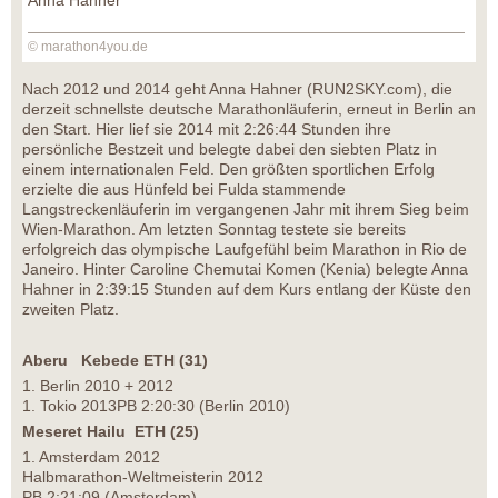
© marathon4you.de
Nach 2012 und 2014 geht Anna Hahner (RUN2SKY.com), die
derzeit schnellste deutsche Marathonläuferin, erneut in Berlin an
den Start. Hier lief sie 2014 mit 2:26:44 Stunden ihre
persönliche Bestzeit und belegte dabei den siebten Platz in
einem internationalen Feld. Den größten sportlichen Erfolg
erzielte die aus Hünfeld bei Fulda stammende
Langstreckenläuferin im vergangenen Jahr mit ihrem Sieg beim
Wien-Marathon. Am letzten Sonntag testete sie bereits
erfolgreich das olympische Laufgefühl beim Marathon in Rio de
Janeiro. Hinter Caroline Chemutai Komen (Kenia) belegte Anna
Hahner in 2:39:15 Stunden auf dem Kurs entlang der Küste den
zweiten Platz.
Aberu Kebede ETH (31)
1. Berlin 2010 + 2012
1. Tokio 2013PB 2:20:30 (Berlin 2010)
Meseret Hailu ETH (25)
1. Amsterdam 2012
Halbmarathon-Weltmeisterin 2012
PB 2:21:09 (Amsterdam)